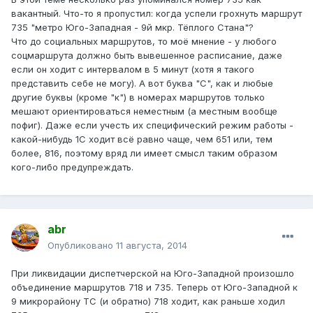
вакантный. Что-то я пропустил: когда успели грохнуть маршрут
735 "метро Юго-Западная - 9й мкр. Тёплого Стана"?
Что до социальных маршрутов, то моё мнение - у любого
соцмаршрута должно быть вывешенное расписание, даже
если он ходит с интервалом в 5 минут (хотя я такого
представить себе не могу). А вот буква "С", как и любые
другие буквы (кроме "к") в номерах маршрутов только
мешают ориентироваться неместным (а местным вообще
пофиг). Даже если учесть их специфический режим работы -
какой-нибудь 1С ходит всё равно чаще, чем 651 или, тем
более, 816, поэтому вряд ли имеет смысл таким образом
кого-либо предупреждать.
abr
Опубликовано
11 августа, 2014
При ликвидации диспетчерской на Юго-Западной произошло
объединение маршрутов 718 и 735. Теперь от Юго-Западной к
9 микрорайону ТС (и обратно) 718 ходит, как раньше ходил