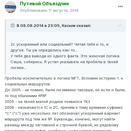
Путевой Объездчик
Опубликовано
11 августа, 2014
В 08.08.2014 в 23:05, Касым сказал:
2c ускоренный или социальный? Читая тебя и то, и
другое. Ты уж определись как-то...
У тебя два вывода из одного факта. Это женская логика.
Саша, соберись. Я устал указывать на пробелы в твоей
логике...
Пробелы исключительно в логике МГТ, Вспомни историю т. н.
социальных маршрутов:
До 2005 - не помню, были ли именно таковые, но если и были,
то под обычными №№
2005 - на твоей малой родине появился 743
2006 - назначаются 1С и 2С, причём к тому времени суфиикс
"С" ("с") уже несколько лет обозначал ускоренный вариант
маршрута под тем же №. Буквоеды, конечно, могут найти
разницу между заглавной и строчной буквой, но рядовому
пассажиру это пофиг, особенно, если номер диктовать.