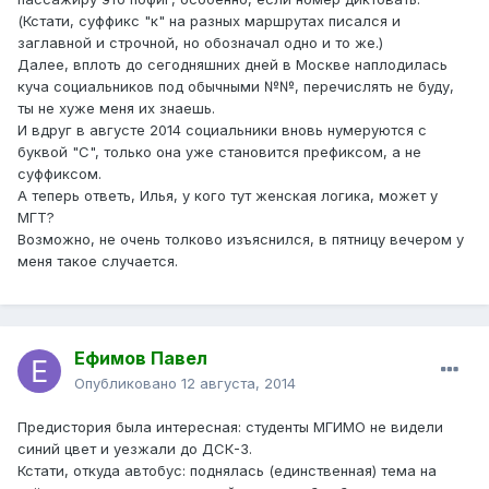
(Кстати, суффикс "к" на разных маршрутах писался и
заглавной и строчной, но обозначал одно и то же.)
Далее, вплоть до сегодняшних дней в Москве наплодилась
куча социальников под обычными №№, перечислять не буду,
ты не хуже меня их знаешь.
И вдруг в августе 2014 социальники вновь нумеруются с
буквой "С", только она уже становится префиксом, а не
суффиксом.
А теперь ответь, Илья, у кого тут женская логика, может у
МГТ?
Возможно, не очень толково изъяснился, в пятницу вечером у
меня такое случается.
Ефимов Павел
Опубликовано
12 августа, 2014
Предистория была интересная: студенты МГИМО не видели
синий цвет и уезжали до ДСК-3.
Кстати, откуда автобус: поднялась (единственная) тема на