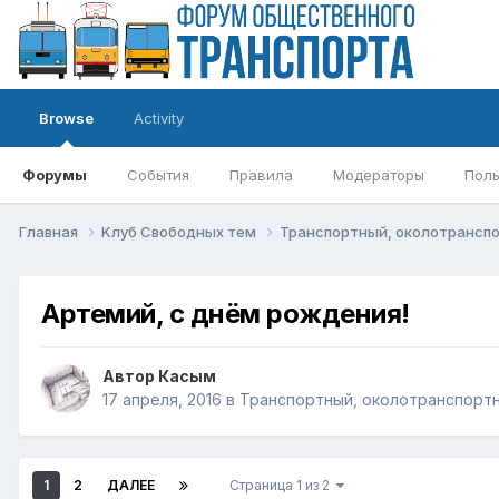
Browse
Activity
Форумы
События
Правила
Модераторы
Поль
Главная
Kлуб Свободных тем
Транспортный, околотрансп
Артемий, с днём рождения!
Автор
Касым
17 апреля, 2016
в
Транспортный, околотранспортн
1
2
ДАЛЕЕ
Страница 1 из 2