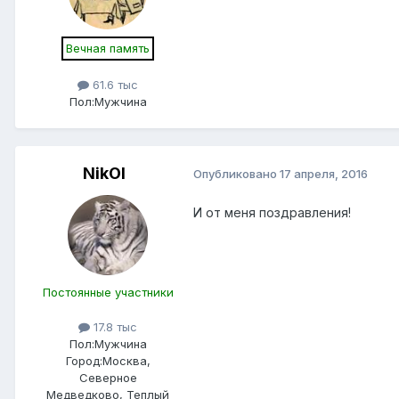
Вечная память
61.6 тыс
Пол:
Мужчина
NikOl
Опубликовано
17 апреля, 2016
И от меня поздравления!
Постоянные участники
17.8 тыс
Пол:
Мужчина
Город:
Москва,
Северное
Медведково, Теплый