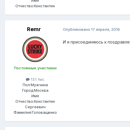
Имя
Отчество:
Константин
Remr
Опубликовано
17 апреля, 2016
И я присоединяюсь к поздравле
Постоянные участники
13.1 тыс
Пол:
Мужчина
Город:
Москва
Имя
Отчество:
Константин
Сергеевич
Фамилия:
Головащенко