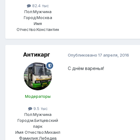
82.4 тыс
Пол:
Мужчина
Город:
Москва
Имя
Отчество:
Константин
Антикарг
Опубликовано
17 апреля, 2016
С днём варенья!
Модераторы
9.5 тыс
Пол:
Мужчина
Город:
м.Битцевский
парк
Имя Отчество:
Михаил
Фамилия:
Лебедев