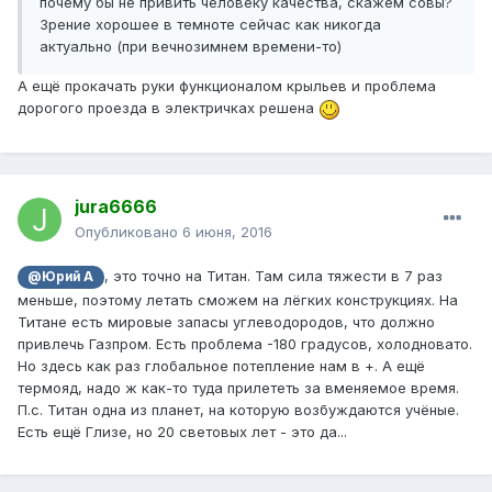
почему бы не привить человеку качества, скажем совы?
Зрение хорошее в темноте сейчас как никогда
актуально (при вечнозимнем времени-то)
А ещё прокачать руки функционалом крыльев и проблема
дорогого проезда в электричках решена
jura6666
Опубликовано
6 июня, 2016
, это точно на Титан. Там сила тяжести в 7 раз
@Юрий А
меньше, поэтому летать сможем на лёгких конструкциях. На
Титане есть мировые запасы углеводородов, что должно
привлечь Газпром. Есть проблема -180 градусов, холодновато.
Но здесь как раз глобальное потепление нам в +. А ещё
термояд, надо ж как-то туда прилететь за вменяемое время.
П.с. Титан одна из планет, на которую возбуждаются учёные.
Есть ещё Глизе, но 20 световых лет - это да...