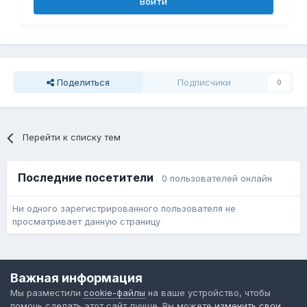
Войти
Поделиться
Подписчики
0
Перейти к списку тем
Последние посетители
0 пользователей онлайн
Ни одного зарегистрированного пользователя не
просматривает данную страницу
Язык
Обратная связь
Cookie-файлы
Важная информация
Форум общественного транспорта
Мы разместили
cookie-файлы
на ваше устройство, чтобы
Powered by Invision Community
помочь сделать этот сайт лучше. Вы можете
изменить свои