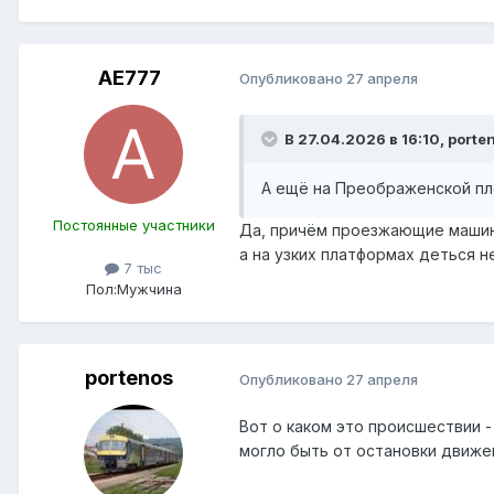
AE777
Опубликовано
27 апреля
В 27.04.2026 в 16:10,
porte
А ещё на Преображенской пл
Постоянные участники
Да, причём проезжающие машины
а на узких платформах деться н
7 тыс
Пол:
Мужчина
portenos
Опубликовано
27 апреля
Вот о каком это происшествии 
могло быть от остановки движе