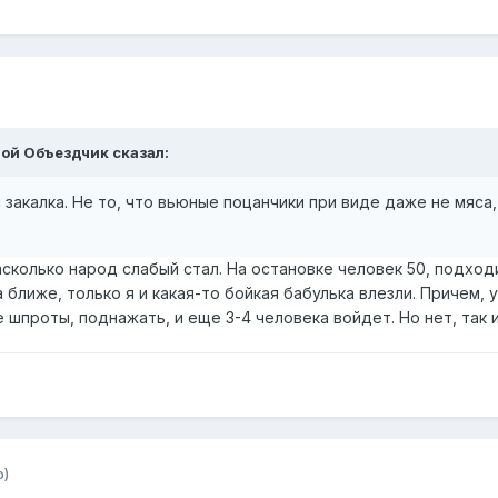
ой Объездчик
сказал:
 закалка. Не то, что вьюные поцанчики при виде даже не мяса,
асколько народ слабый стал. На остановке человек 50, подход
ла ближе, только я и какая-то бойкая бабулька влезли. Причем
е шпроты, поднажать, и еще 3-4 человека войдет. Но нет, так 
о)