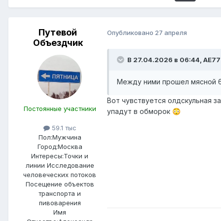
Путевой
Опубликовано
27 апреля
Объездчик
В 27.04.2026 в 06:44,
AE77
Между ними прошел мясной 62
Вот чувствуется олдскульная за
Постоянные участники
упадут в обморок
😳
59.1 тыс
Пол:
Мужчина
Город:
Москва
Интересы:
Точки и
линии Исследование
человеческих потоков
Посещение объектов
транспорта и
пивоварения
Имя