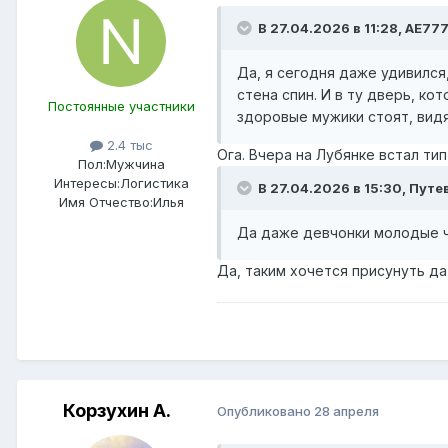
В 27.04.2026 в 11:28,
AE77
Да, я сегодня даже удивился
стена спин. И в ту дверь, ко
Постоянные участники
здоровые мужики стоят, видят
2.4 тыс
Ога. Вчера на Лубянке встал ти
Пол:
Мужчина
Интересы:
Логистика
В 27.04.2026 в 15:30,
Путе
Имя Отчество:
Илья
Да даже девчонки молодые ч
Да, таким хочется присунуть да
Корзухин А.
Опубликовано
28 апреля