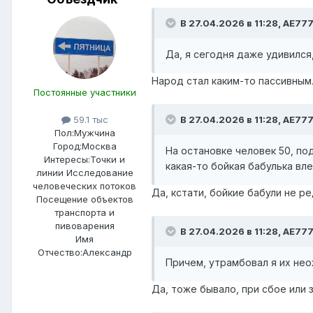
В 27.04.2026 в 11:28,
AE77
Да, я сегодня даже удивился
Народ стал каким-то пассивным
Постоянные участники
В 27.04.2026 в 11:28,
AE77
59.1 тыс
Пол:
Мужчина
Город:
Москва
На остановке человек 50, под
Интересы:
Точки и
какая-то бойкая бабулька вле
линии Исследование
человеческих потоков
Да, кстати, бойкие бабули не 
Посещение объектов
транспорта и
пивоварения
В 27.04.2026 в 11:28,
AE77
Имя
Отчество:
Александр
Причем, утрамбовал я их нео
Да, тоже бывало, при сбое или