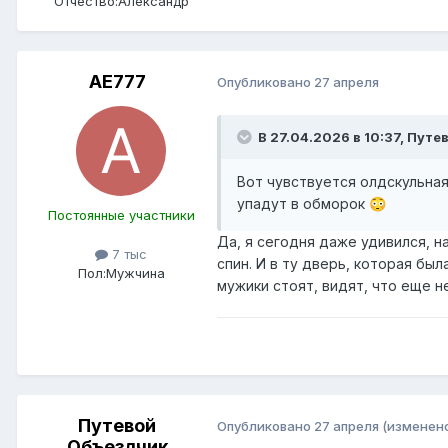
Отчество:
Александр
AE777
Опубликовано
27 апреля
В 27.04.2026 в 10:37,
Путев
Вот чувствуется олдскульная
упадут в обморок
😳
Постоянные участники
Да, я сегодня даже удивился, н
7 тыс
спин. И в ту дверь, которая бы
Пол:
Мужчина
мужики стоят, видят, что еще н
Путевой
Опубликовано
27 апреля
(изменен
Объездчик