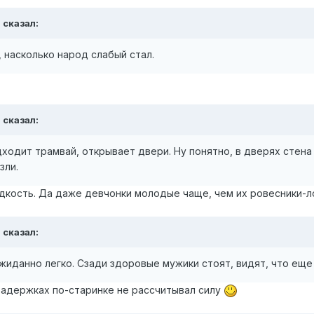
7
сказал:
, насколько народ слабый стал.
.
7
сказал:
ходит трамвай, открывает двери. Ну понятно, в дверях стена с
зли.
редкость. Да даже девчонки молодые чаще, чем их ровесники-
7
сказал:
жиданно легко. Сзади здоровые мужики стоят, видят, что еще
 задержках по-старинке не рассчитывал силу