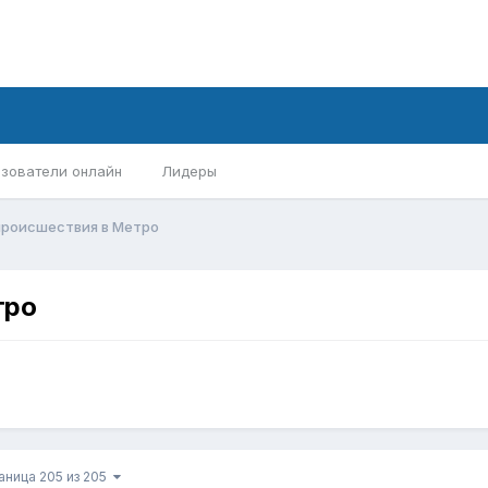
зователи онлайн
Лидеры
 происшествия в Метро
тро
аница 205 из 205