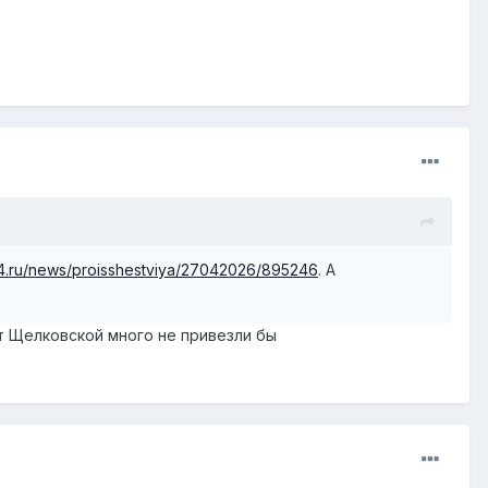
4.ru/news/proisshestviya/27042026/895246
. А
?
от Щелковской много не привезли бы