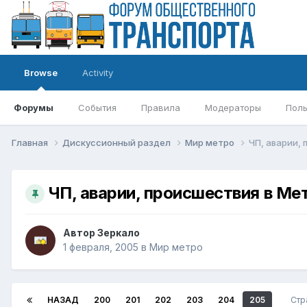
Browse
Activity
Форумы
События
Правила
Модераторы
Поль
Главная
Дискуссионный раздел
Мир метро
ЧП, аварии,
ЧП, аварии, происшествия в Ме
Автор
Зеркало
1 февраля, 2005
в
Мир метро
НАЗАД
200
201
202
203
204
205
Стр