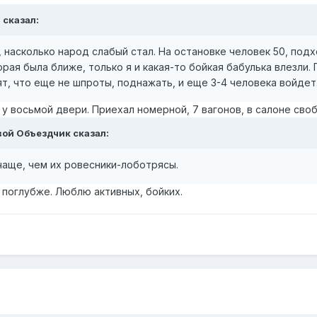
7
сказал:
, насколько народ слабый стал. На остановке человек 50, под
торая была ближе, только я и какая-то бойкая бабулька влезли
, что еще не шпроты, поднажать, и еще 3-4 человека войдет. 
п у восьмой двери. Приехал номерной, 7 вагонов, в салоне св
вой Объездчик
сказал:
аще, чем их ровесники-лоботрясы.
 поглубже. Люблю активных, бойких.