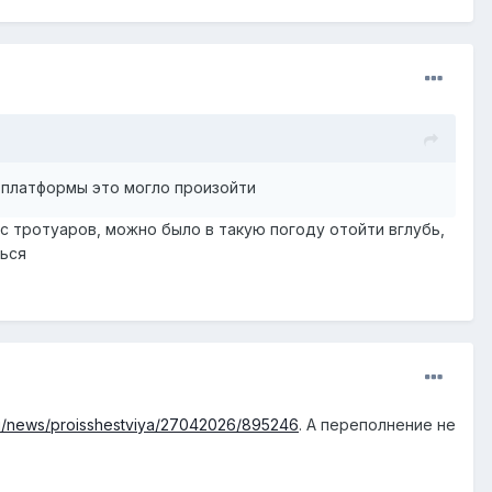
 платформы это могло произойти
 тротуаров, можно было в такую погоду отойти вглубь,
ться
ru/news/proisshestviya/27042026/895246
. А переполнение не