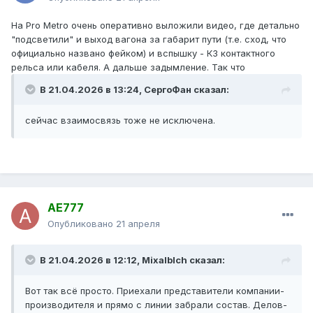
На Pro Metro очень оперативно выложили видео, где детально
"подсветили" и выход вагона за габарит пути (т.е. сход, что
официально названо фейком) и вспышку - КЗ контактного
рельса или кабеля. А дальше задымление. Так что
В 21.04.2026 в 13:24,
СергоФан
сказал:
сейчас взаимосвязь тоже не исключена.
AE777
Опубликовано
21 апреля
В 21.04.2026 в 12:12,
Mixalblch
сказал:
Вот так всё просто. Приехали представители компании-
производителя и прямо с линии забрали состав. Делов-