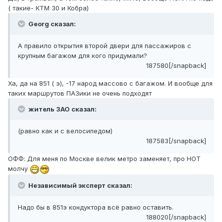
( такие- КТМ 30 и Кобра)
Georg сказал:
А правило открытия второй двери для пассажиров с
крупным багажом для кого придумали?
187580[/snapback]
Ха, да на 851 ( э), -17 народ массово с багажом. И вообще для
таких маршрутов ПАЗики не очень подходят
житель ЗАО сказал:
(равно как и с велосипедом)
187583[/snapback]
ОФФ: Для меня по Москве велик метро заменяет, про НОТ
молчу
Независимый эксперт сказал:
Надо бы в 851э кондуктора всё равно оставить.
188020[/snapback]