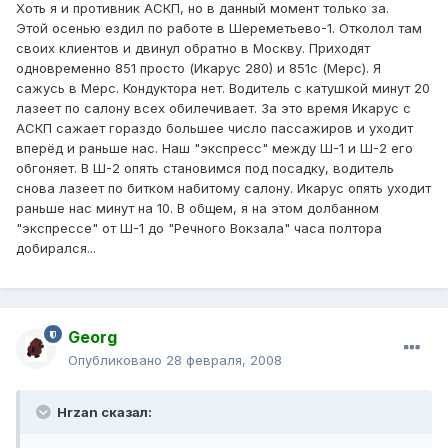
Хоть я и противник АСКП, но в данный момент только за.
Этой осенью ездил по работе в Шереметьево-1. Отколол там
своих клиентов и двинул обратно в Москву. Приходят
одновременно 851 просто (Икарус 280) и 851с (Мерс). Я
сажусь в Мерс. Кондуктора нет. Водитель с катушкой минут 20
лазеет по салону всех обилечивает. За это время Икарус с
АСКП сажает гораздо большее число пассажиров и уходит
вперёд и раньше нас. Наш "экспресс" между Ш-1 и Ш-2 его
обгоняет. В Ш-2 опять становимся под посадку, водитель
снова лазеет по битком набитому салону. Икарус опять уходит
раньше нас минут на 10. В общем, я на этом долбанном
"экспрессе" от Ш-1 до "Речного Вокзала" часа полтора
добирался...
Georg
Опубликовано
28 февраля, 2008
Hrzan сказал: