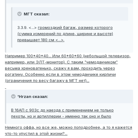
МГТ сказал:
3.3.9. <...>
громоздкий багаж, размер которого
(сумма измерений по длине, ширине и высоте)
превышает 180 см <...>
.
Например 100*40*40... Или 60*60*60 (небольшой телевизор,
например, или ЭЛТ-монитор). С таким "чемоданчиком"
весьма хреноватенько, скажу я вам, проходить через
рогатину. Особенно если в этом чемоданчике кирпичи
(ограничения по весу багажу в МГТ нет)...
'Hrzan сказал:
В 16АП с 903с до наезда с применением не только
пехоты, но и артиллерии - именно так оно и было
Немного оффа, но все же, можно поподробнее, а то я кажется
что-то упустил в этой жизни?...