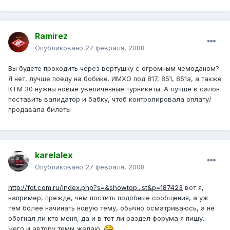
Ramirez
Опубликовано
27 февраля, 2008
Вы будете проходить через вертушку с огромным чемоданом?
Я нет, лучше поеду на бобике. ИМХО под 817, 851, 851э, а также
КТМ 30 нужны новые увеличенные турникеты. А лучше в салон
поставить валидатор и бабку, чтоб контролировала оплату/
продавала билеты
karelalex
Опубликовано
27 февраля, 2008
http://fot.com.ru/index.php?s=&showtop...st&p=187423
вот я,
например, прежде, чем постить подобные сообщения, а уж
тем более начинать новую тему, обычно осматриваюсь, а не
обогнал ли кто меня, да и в тот ли раздел форума я пишу.
Чего и автору темы желаю.