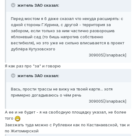
житель ЗАО сказал:
Перед мостом я б даже сказал что некуда расширять: с
одной стороны Г.Курина, с другой - территория за
забором, если только за ним частично разворошив
яблоневый сад (то бишь напротив собственно
вестибюля), но это уже не сильно вписывается в проект
дублёра Кутузовского
309005[/snapback]
Я как раз про "за" и говорю
житель ЗАО сказал:
Вась, прости трассы не вижу на твоей карте... хотя
примерно догадываюсь о чём речь
309005[/snapback]
А ее и не будет - я на свободную площадку указал, не более
того
Заезжать туда можно с Рублевки как по Кастанаевской, так и
по Житомирской