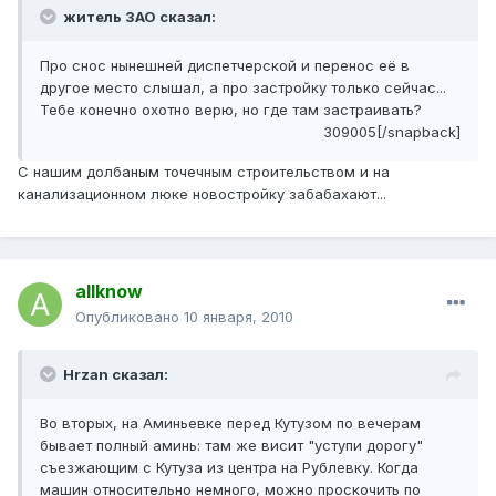
житель ЗАО сказал:
Про снос нынешней диспетчерской и перенос её в
другое место слышал, а про застройку только сейчас...
Тебе конечно охотно верю, но где там застраивать?
309005[/snapback]
С нашим долбаным точечным строительством и на
канализационном люке новостройку забабахают...
allknow
Опубликовано
10 января, 2010
Hrzan сказал:
Во вторых, на Аминьевке перед Кутузом по вечерам
бывает полный аминь: там же висит "уступи дорогу"
съезжающим с Кутуза из центра на Рублевку. Когда
машин относительно немного, можно проскочить по