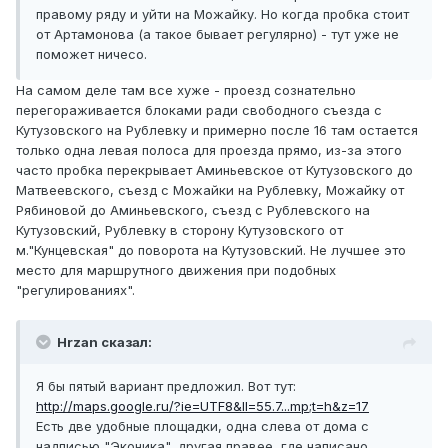
правому ряду и уйти на Можайку. Но когда пробка стоит
от Артамонова (а такое бывает регулярно) - тут уже не
поможет ничесо.
На самом деле там все хуже - проезд сознательно
перегораживается блоками ради свободного съезда с
Кутузовского на Рублевку и примерно после 16 там остается
только одна левая полоса для проезда прямо, из-за этого
часто пробка перекрывает Аминьевское от Кутузовского до
Матвеевского, съезд с Можайки на Рублевку, Можайку от
Рябиновой до Аминьевского, съезд с Рублевского на
Кутузовский, Рублевку в сторону Кутузовского от
м."Кунцевская" до поворота на Кутузовский. Не лучшее это
место для маршрутного движения при подобных
"регулированиях".
Hrzan сказал:
Я бы пятый вариант предложил. Вот тут:
http://maps.google.ru/?ie=UTF8&ll=55.7...mp;t=h&z=17
Есть две удобные площадки, одна слева от дома с
надписью "Эконика", другая правее, где написано