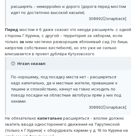
расширять - неморройно и дорого (дорога перед мостом
идет по достаточно высокой насыпи).
308992[/snapback]
Перед
мостом я б даже сказал что некуда расширять: с одной
стороны Г.Курина, с другой - территория за забором, если
только
за
ним частично разворошив яблоневый сад (то бишь
напротив собственно вестибюля), но это уже не сильно
вписывается в проект дублёра Кутузовского
Hrzan сказал:
По-хорошему, под посадку места нет - расширяться
надо капитально, да и местные жители, привыкшие к
тишине и спокойствию, начнут на говно исходить по
поводу посадки на областные автобусы прям у них под
окнами.
308992[/snapback]
Не обязательно
капитально
расширяться - вполне должно
хватить ввода одностороннего движения на Тарутинской
(только к Г.Курина) + оборудовать карман у д. 16 по Курина на