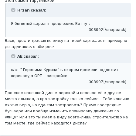
этой самой Тарутинской
Hrzan сказал:
Я бы пятый вариант предложил. Вот тут:
308992[/snapback]
Вась, прости трассы не вижу на твоей карте... хотя примерно
догадываюсь о чём речь
АЕ сказал:
к/ст " Герасима Курина" в скором времени подлежит
переносу,а ОРП - застройке
308997[/snapback]
Про снос нынешней диспетчерской и перенос её в другое
место слышал, а про застройку только сейчас... Тебе конечно
охотно верю, но
где
там застраивать? Прямо посередине
бульвара или вообще изменить планировку движения по
улице? Или это ты имел в виду всего-лишь строительство на
том месте, где сейчас находится диспа?