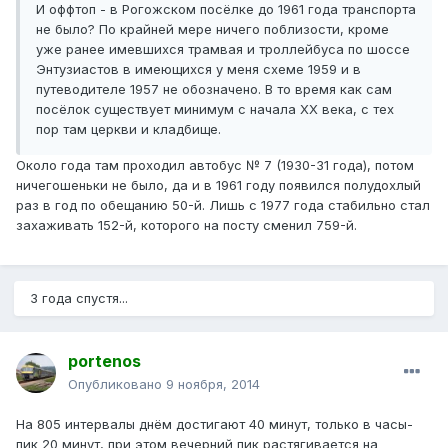
И оффтоп - в Рогожском посёлке до 1961 года транспорта
не было? По крайней мере ничего поблизости, кроме
уже ранее имевшихся трамвая и троллейбуса по шоссе
Энтузиастов в имеющихся у меня схеме 1959 и в
путеводителе 1957 не обозначено. В то время как сам
посёлок существует минимум с начала ХХ века, с тех
пор там церкви и кладбище.
Около года там проходил автобус № 7 (1930-31 года), потом
ничегошеньки не было, да и в 1961 году появился полудохлый
раз в год по обещанию 50-й. Лишь с 1977 года стабильно стал
захаживать 152-й, которого на посту сменил 759-й.
3 года спустя...
portenos
Опубликовано
9 ноября, 2014
На 805 интервалы днём достигают 40 минут, только в часы-
пик 20 минут, при этом вечерний пик растягивается на