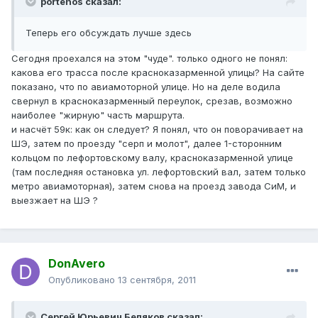
portenos сказал:
Теперь его обсуждать лучше здесь
Сегодня проехался на этом "чуде". только одного не понял:
какова его трасса после красноказарменной улицы? На сайте
показано, что по авиамоторной улице. Но на деле водила
свернул в красноказарменный переулок, срезав, возможно
наиболее "жирную" часть маршрута.
и насчёт 59к: как он следует? Я понял, что он поворачивает на
ШЭ, затем по проезду "серп и молот", далее 1-сторонним
кольцом по лефортовскому валу, красноказарменной улице
(там последняя остановка ул. лефортовский вал, затем только
метро авиамоторная), затем снова на проезд завода СиМ, и
выезжает на ШЭ ?
DonAvero
Опубликовано
13 сентября, 2011
Сергей Юрьевич Беляков сказал: