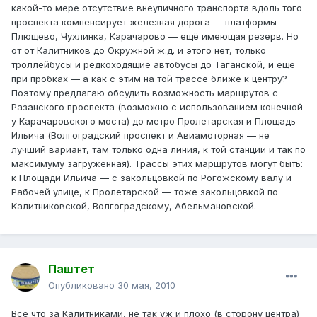
какой-то мере отсутствие внеуличного транспорта вдоль того
проспекта компенсирует железная дорога — платформы
Плющево, Чухлинка, Карачарово — ещё имеющая резерв. Но
от от Калитников до Окружной ж.д. и этого нет, только
троллейбусы и редкоходящие автобусы до Таганской, и ещё
при пробках — а как с этим на той трассе ближе к центру?
Поэтому предлагаю обсудить возможность маршрутов с
Разанского проспекта (возможно с использованием конечной
у Карачаровского моста) до метро Пролетарская и Площадь
Ильича (Волгоградский проспект и Авиамоторная — не
лучший вариант, там только одна линия, к той станции и так по
максимуму загруженная). Трассы этих маршрутов могут быть:
к Площади Ильича — с закольцовкой по Рогожскому валу и
Рабочей улице, к Пролетарской — тоже закольцовкой по
Калитниковской, Волгоградскому, Абельмановской.
Паштет
Опубликовано
30 мая, 2010
Все что за Калитниками, не так уж и плохо (в сторону центра)