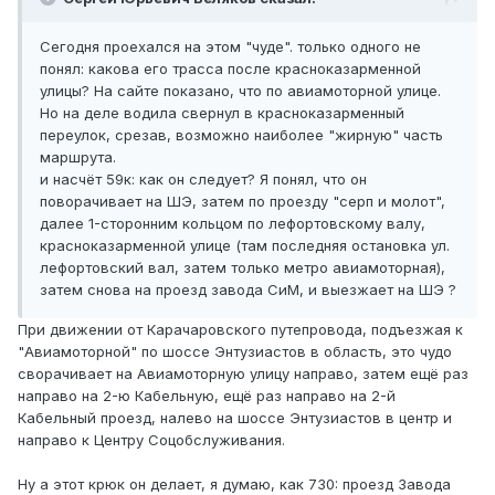
Сегодня проехался на этом "чуде". только одного не
понял: какова его трасса после красноказарменной
улицы? На сайте показано, что по авиамоторной улице.
Но на деле водила свернул в красноказарменный
переулок, срезав, возможно наиболее "жирную" часть
маршрута.
и насчёт 59к: как он следует? Я понял, что он
поворачивает на ШЭ, затем по проезду "серп и молот",
далее 1-сторонним кольцом по лефортовскому валу,
красноказарменной улице (там последняя остановка ул.
лефортовский вал, затем только метро авиамоторная),
затем снова на проезд завода СиМ, и выезжает на ШЭ ?
При движении от Карачаровского путепровода, подъезжая к
"Авиамоторной" по шоссе Энтузиастов в область, это чудо
сворачивает на Авиамоторную улицу направо, затем ещё раз
направо на 2-ю Кабельную, ещё раз направо на 2-й
Кабельный проезд, налево на шоссе Энтузиастов в центр и
направо к Центру Соцобслуживания.
Ну а этот крюк он делает, я думаю, как 730: проезд Завода