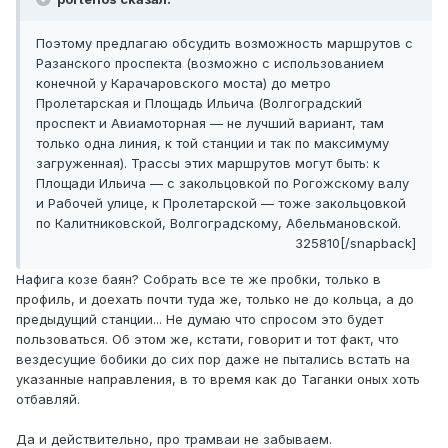
Поэтому предлагаю обсудить возможность маршрутов с
Разанского проспекта (возможно с использованием
конечной у Карачаровского моста) до метро
Пролетарская и Площадь Ильича (Волгоградский
проспект и Авиамоторная — не лучший вариант, там
только одна линия, к той станции и так по максимуму
загруженная). Трассы этих маршрутов могут быть: к
Площади Ильича — с закольцовкой по Рогожскому валу
и Рабочей улице, к Пролетарской — тоже закольцовкой
по Калитниковской, Волгоградскому, Абельмановской.
325810[/snapback]
Нафига козе баян? Собрать все те же пробки, только в
профиль, и доехать почти туда же, только не до кольца, а до
предыдущий станции... Не думаю что спросом это будет
пользоваться. Об этом же, кстати, говорит и тот факт, что
вездесущие бобики до сих пор даже не пытались встать на
указанные направления, в то время как до Таганки оных хоть
отбавляй.
Да и действительно, про трамваи не забываем.