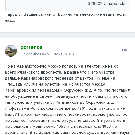
326032[/snapback]
Народ от Вешняков или от Выхино на электричке ездит, если
надо.
portenos
Опубликовано
1 июня, 2010
Но на Авиамоторную можно попасть на электричке не со
всего Рязанского проспекта, а разве что с его участка
дальше Карачаровского переезда от центра. Ну ещё на
Площадь Ильича на электричке - с участка между
Карачаровским переездом и Окружной ж.д. А то, что поставил
на обсуждение в своём предыдущем посте - сам считаю, что
так нужно для участка от Калитников до Окружной ж.д.
И оффтоп - в Рогожском посёлке до 1961 года транспорта не
было? По крайней мере ничего поблизости, кроме уже ранее
имевшихся трамвая и троллейбуса по шоссе Энтузиастов в
имеющихся у меня схеме 1959 и в путеводителе 1957 не
обозначено. В то время как сам посёлок существует минимум