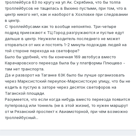
троллейбуса 63 по кругу на ул Ак. Скрябина, что бы толпа
троллейбусов не тащилась в Выхино пустыми, при том, что в
центр никого нет, как и наоборот в Хохловке при следовании
в центр.
С троллейбусами как то вообще непонятно. Три-четыре
подряд приезжают к ТЦ Город разгружаются и пустые едут
дальше в центр. Неужели водитель последнего не может
оторваться от них и постоять 1-2 минуты подождав людей на
той стороне перехода на светофоре?
Было бы удобней, что бы конечная 169 автобуса вместо
Карачаровского переезда была бы у платформы Плющево -
там нет транспорта.
Да и разворот на Таганке 63К было бы лучше организовать
через Марксистский переулок-Марксистскую улицу, что бы не
ездить в пустую в заторе через десяток светофоров на
Таганской площади.
Разумеется, что если когда нибудь вместо переезда появится
путепровод или тоннель (не в этой жизни), то нужен маршрут
от м Рязанский проспект к Авиамоторной, при чём возможно
троллейбусный...