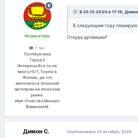
В 25.10.2020 в 17:19,
Димон
В следующем году планируют
Модераторы
Откуда дровишки?
7 тыс
Пол:
Мужчина
Город:
4
Интересы:
Всё по не
многу.НОТ,Toyota в
Японии, да что
мелочиться японский
автопром на японском
рынке.
Имя Отчество:
Михаил
Фамилия:
М.
Димон С.
Опубликовано
25 октября, 2020