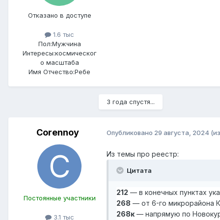
Отказано в доступе
1.6 тыс
Пол:
Мужчина
Интересы:
космическог
о масштаба
Имя Отчество:
Ребе
3 года спустя...
Corennoy
Опубликовано
29 августа, 2024
(и
Из темы про реестр:
Цитата
212
— в конечных пунктах ука
Постоянные участники
268
— от 6-го микрорайона К
268к
— напрямую по Новокур
3.1 тыс