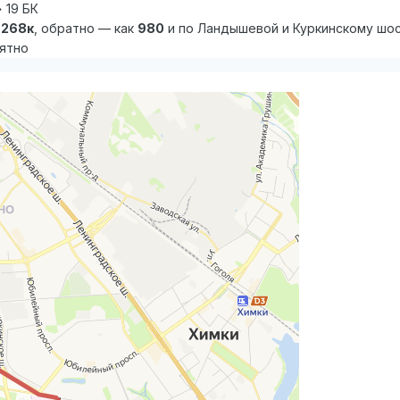
 19 БК
268к
, обратно — как
980
и по Ландышевой и Куркинскому шосс
нятно