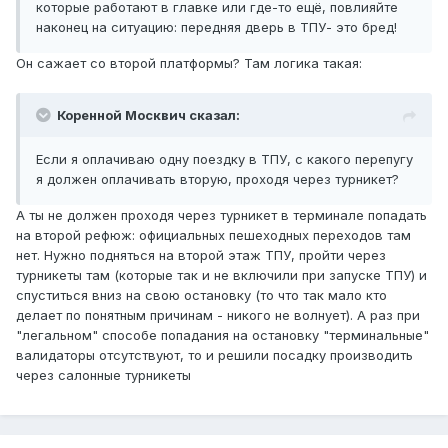
которые работают в главке или где-то ещё, повлияйте
наконец на ситуацию: передняя дверь в ТПУ- это бред!
Он сажает со второй платформы? Там логика такая:
Коренной Москвич сказал:
Если я оплачиваю одну поездку в ТПУ, с какого перепугу
я должен оплачивать вторую, проходя через турникет?
А ты не должен проходя через турникет в терминале попадать
на второй рефюж: официальных пешеходных переходов там
нет. Нужно подняться на второй этаж ТПУ, пройти через
турникеты там (которые так и не включили при запуске ТПУ) и
спуститься вниз на свою остановку (то что так мало кто
делает по понятным причинам - никого не волнует). А раз при
"легальном" способе попадания на остановку "терминальные"
валидаторы отсутствуют, то и решили посадку производить
через салонные турникеты