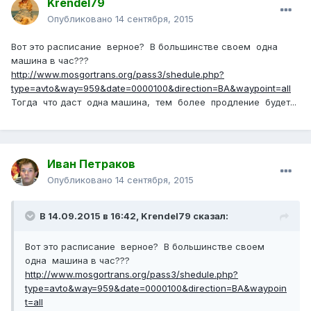
Krendel79
Опубликовано
14 сентября, 2015
Вот это расписание верное? В большинстве своем одна
машина в час???
http://www.mosgortrans.org/pass3/shedule.php?
type=avto&way=959&date=0000100&direction=BA&waypoint=all
Тогда что даст одна машина, тем более продление будет...
Иван Петраков
Опубликовано
14 сентября, 2015
В 14.09.2015 в 16:42, Krendel79 сказал:
Вот это расписание верное? В большинстве своем
одна машина в час???
http://www.mosgortrans.org/pass3/shedule.php?
type=avto&way=959&date=0000100&direction=BA&waypoin
t=all