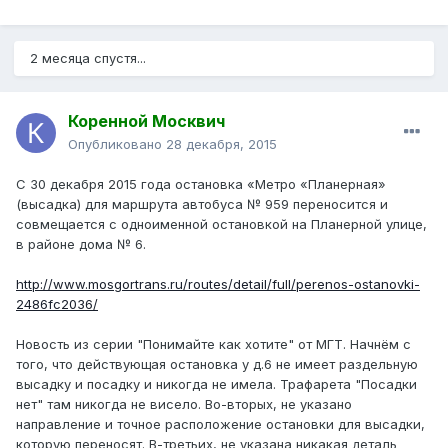
2 месяца спустя...
Коренной Москвич
Опубликовано
28 декабря, 2015
С 30 декабря 2015 года остановка «Метро «Планерная»
(высадка) для маршрута автобуса № 959 переносится и
совмещается с одноименной остановкой на Планерной улице,
в районе дома № 6.
http://www.mosgortrans.ru/routes/detail/full/perenos-ostanovki-
2486fc2036/
Новость из серии "Понимайте как хотите" от МГТ. Начнём с
того, что действующая остановка у д.6 не имеет раздельную
высадку и посадку и никогда не имела. Трафарета "Посадки
нет" там никогда не висело. Во-вторых, не указано
направление и точное расположение остановки для высадки,
которую переносят. В-третьих, не указана никакая деталь