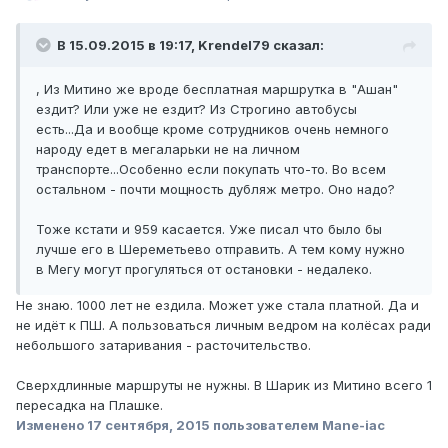
В 15.09.2015 в 19:17, Krendel79 сказал:
, Из Митино же вроде бесплатная маршрутка в "Ашан"
ездит? Или уже не ездит? Из Строгино автобусы
есть...Да и вообще кроме сотрудников очень немного
народу едет в мегаларьки не на личном
транспорте...Особенно если покупать что-то. Во всем
остальном - почти мощность дубляж метро. Оно надо?
Тоже кстати и 959 касается. Уже писал что было бы
лучше его в Шереметьево отправить. А тем кому нужно
в Мегу могут прогуляться от остановки - недалеко.
Не знаю. 1000 лет не ездила. Может уже стала платной. Да и
не идёт к ПШ. А пользоваться личным ведром на колёсах ради
небольшого затаривания - расточительство.
Сверхдлинные маршруты не нужны. В Шарик из Митино всего 1
пересадка на Плашке.
Изменено
17 сентября, 2015
пользователем Mane-iac