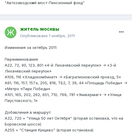
"Автозаводск
и
й мост-Пенсионный фонд"
житель москвы
Опубликовано
1 ноября, 2011
Изменения за октябрь 2011:
Переименования:
А22, 72, 90, 123, 801 «4-й Лихачёвский переулок» -> «3-й
Лихачёвский переулок»
А109, 116 «Хладокомбинат» -> «Багратионовский проезд, 5»
А91, 116, 157, 157э, 205, 818, ТБ2, 7, 39, 44 «Площадь Победы» ->
«Метро «Парк Победы»
А101, 165, 202, 262, 651, 710, 769, 781 «Универмаг» -> «Улица
Паустовского, 1»
Добавления в маршрут:
А32, 720 + "Улица 50 лет Октября" (вторая остановка, что на
Боровском шоссе)
А255 + "Станция Кунцево" (вторая остановка)