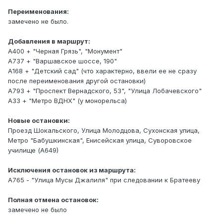
Переименования:
замечено не было.
Добавления в маршрут:
А400 + "Черная Грязь", "Монумент"
А737 + "Варшавское шоссе, 190"
А168 + "Детский сад" (что характерно, ввели ее не сразу
после переименования другой остановки)
А793 + "Проспект Вернадского, 53", "Улица Лобачевского"
А33 + "Метро ВДНХ" (у монорельса)
Новые остановки:
Проезд Шокальского, Улица Молодцова, Сухонская улица,
Метро "Бабушкинская", Енисейская улица, Суворовское
училище (А649)
Исключения остановок из маршрута:
А765 - "Улица Мусы Джалиля" при следовании к Братееву
Полная отмена остановок:
замечено не было