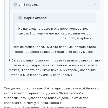
viirt сказал:
Марио сказал:
Ну наконец-то родили это переименование,
спустя 8 с лишним лет после открытия метро.
393006[/snapback]
тем не менее, логичным это переименование стало
после переноса остановок ближе ко входу метро.
Я бы всё равно поспорил, что это название стало сильно
логичным: до метро там всё равно ещё пилить и пилить.
Может, я просто слишком привык к старому названию,
которою мне к слову очень нравилось )
Там до метро идти нечего! А теперь остановку ещё ближе к
входу в метро перенесли. Даже у "Кутузовской" и
"Славянского Бульвара" остановка дальше от метро
расположена, чем у "Парка Победы"!
Изменено
15 октября, 2011
пользователем Марио