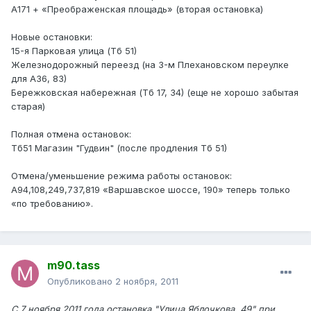
А171 + «Преображенская площадь» (вторая остановка)
Новые остановки:
15-я Парковая улица (Тб 51)
Железнодорожный переезд (на 3-м Плехановском переулке
для А36, 83)
Бережковская набережная (Тб 17, 34) (еще не хорошо забытая
старая)
Полная отмена остановок:
Тб51 Магазин "Гудвин" (после продления Тб 51)
Отмена/уменьшение режима работы остановок:
А94,108,249,737,819 «Варшавское шоссе, 190» теперь только
«по требованию».
m90.tass
Опубликовано
2 ноября, 2011
С 7 ноября 2011 года остановка "Улица Яблочкова, 49" при