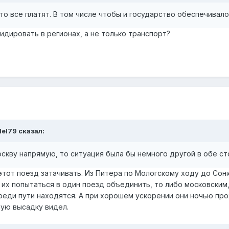
то все платят. В том числе чтобы и государство обеспечивал
идировать в регионах, а не только транспорт?
del79
сказал:
оскву напрямую, то ситуация была бы немного другой в обе ст
этот поезд затачивать. Из Питера по Мологскому ходу до Сон
и их попытаться в один поезд объединить, то либо московски
еди пути находятся. А при хорошем ускорении они ночью про
ую высадку видел.