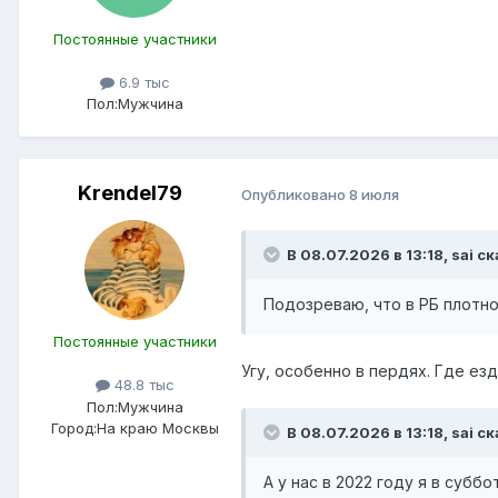
Постоянные участники
6.9 тыс
Пол:
Мужчина
Krendel79
Опубликовано
8 июля
В 08.07.2026 в 13:18,
sai
ск
Подозреваю, что в РБ плотн
Постоянные участники
Угу, особенно в пердях. Где ез
48.8 тыс
Пол:
Мужчина
Город:
На краю Москвы
В 08.07.2026 в 13:18,
sai
ск
А у нас в 2022 году я в суб