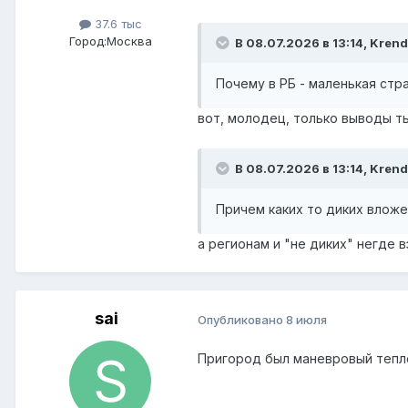
37.6 тыс
Город:
Москва
В 08.07.2026 в 13:14,
Krend
Почему в РБ - маленькая стра
вот, молодец, только выводы т
В 08.07.2026 в 13:14,
Krend
Причем каких то диких влож
а регионам и "не диких" негде в
sai
Опубликовано
8 июля
Пригород был маневровый тепл