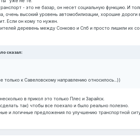
ты" уже не те.
анспорт - это не базар, он несет социальную функцию. И тол
а, очень высокий уровень автомобилизации, хорошие дороги 
ит. Если он кому то нужен.
ителей деревень между Сонково и Спб и просто лишили их с
ало
сказал:
не только к Савеловскому направлению относилось...))
несколько в прикол это только Плес и Зарайск.
сделать так) чтобы все поехало и было реально полезно.
ые и логичные предложения по улучшению транспортной ситу