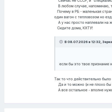
Сейчас не СССР, и "специалис
В любом случае, напоминаю, тр
Почему в РБ - маленькая стран
один вагон с тепловозом но езд
А у нас просто наплевали на ж
Сидите дома, КХТУ!
В 08.07.2026 в 12:32,
Зерк
если бы это твое признание 
Так то что действительно было 
Да и то можно (и не плохо бы 
А все остальное - вполне нужн