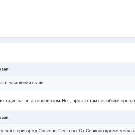
азал:
ость населения выше.
дит один вагон с тепловозом. Нет, просто там не забыли про с
азал:
боту сел в пригород Сонково-Пестово. От Сонково кроме меня в