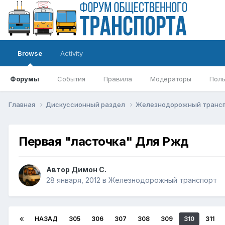
Browse
Activity
Форумы
События
Правила
Модераторы
Поль
Главная
Дискуссионный раздел
Железнодорожный транс
Первая "ласточка" Для Ржд
Автор
Димон С.
28 января, 2012
в
Железнодорожный транспорт
НАЗАД
305
306
307
308
309
310
311