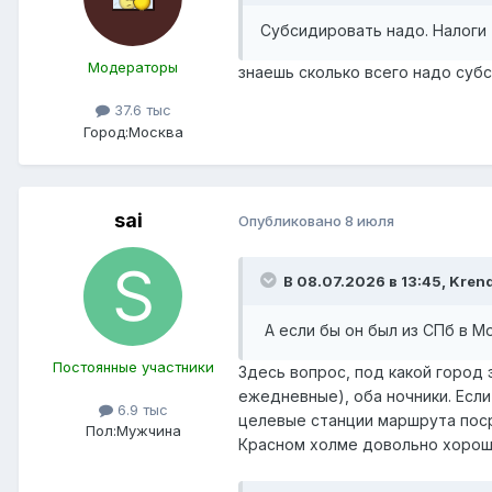
Субсидировать надо. Налоги 
Модераторы
знаешь сколько всего надо субс
37.6 тыс
Город:
Москва
sai
Опубликовано
8 июля
В 08.07.2026 в 13:45,
Kren
А если бы он был из СПб в М
Постоянные участники
Здесь вопрос, под какой город 
ежедневные), оба ночники. Есл
6.9 тыс
целевые станции маршрута поср
Пол:
Мужчина
Красном холме довольно хорош