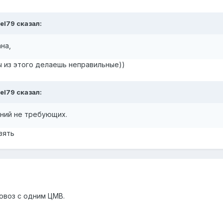
el79
сказал:
на,
ы из этого делаешь неправильные))
el79
сказал:
ений не требующих.
зять
овоз с одним ЦМВ.