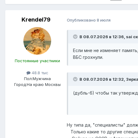
Krendel79
Опубликовано
8 июля
В 08.07.2026 в 12:36,
sai
ск
Если мне не изменяет память
ВБС грохнули.
Постоянные участники
48.8 тыс
Пол:
Мужчина
В 08.07.2026 в 12:32,
Зерк
Город:
На краю Москвы
(дубль-6) чтобы так утверж
Ну типа да, "специалисты" дол
Только какие то другие специа