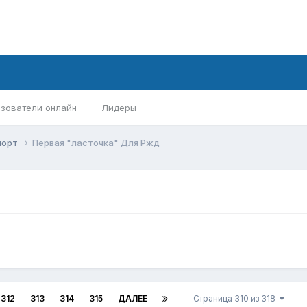
зователи онлайн
Лидеры
порт
Первая "ласточка" Для Ржд
312
313
314
315
ДАЛЕЕ
Страница 310 из 318