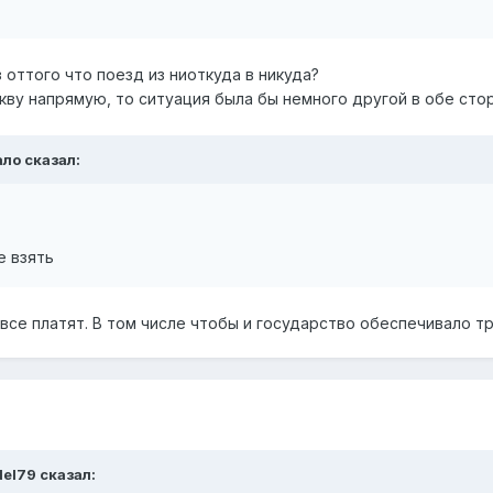
з оттого что поезд из ниоткуда в никуда?
ву напрямую, то ситуация была бы немного другой в обе стор
ало
сказал:
е взять
 все платят. В том числе чтобы и государство обеспечивало 
del79
сказал: