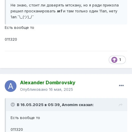
Не знаю, стоит ли доверять мтскану, но я ради прикола
решил просканировать
м1
и там только один 11ап, нету
1ап.¯\_(ツ)_/¯
Есть вообще то
011320
1
Alexander Dombrovsky
Опубликовано
16 мая, 2025
В 16.05.2025 в 05:39,
Anomim
сказал:
Есть вообще то
011320