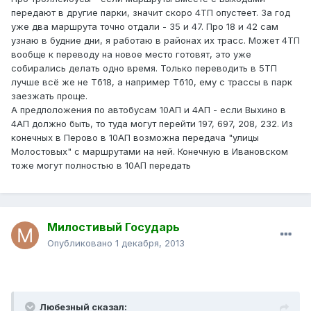
передают в другие парки, значит скоро 4ТП опустеет. За год
уже два маршрута точно отдали - 35 и 47. Про 18 и 42 сам
узнаю в будние дни, я работаю в районах их трасс. Может 4ТП
вообще к переводу на новое место готовят, это уже
собирались делать одно время. Только переводить в 5ТП
лучше всё же не Тб18, а например Тб10, ему с трассы в парк
заезжать проще.
А предположения по автобусам 10АП и 4АП - если Выхино в
4АП должно быть, то туда могут перейти 197, 697, 208, 232. Из
конечных в Перово в 10АП возможна передача "улицы
Молостовых" с маршрутами на ней. Конечную в Ивановском
тоже могут полностью в 10АП передать
Милостивый Государь
Опубликовано
1 декабря, 2013
Любезный сказал: