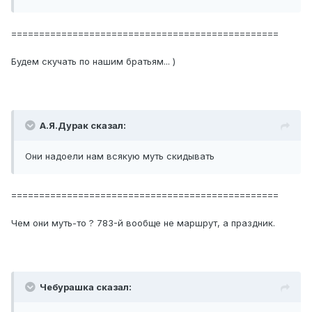
================================================
Будем скучать по нашим братьям... )
А.Я.Дурак сказал:
Они надоели нам всякую муть скидывать
================================================
Чем они муть-то ? 783-й вообще не маршрут, а праздник.
Чебурашка сказал: