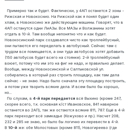
Примерно так и будет. Фактически, у 4АП останется 2 зоны -
Рижская и Новокоснио. На Рижской как я понял будет один
хлам, в Новокосино же действующие машины. Говорят, что в
4АП останутся одни ЛиАЗы. Все МАЗы и Волжанины хотят
отдать в 10-й. Там вообще непонятно что и как будет.
Новокосинский парк создавался чисто как троллейбусный,
они пытаются его переделать в автобусный. Сейчас там с
трудом все помещается, а они туда автобусов хотят добавить
(150 автобусов будет всего на стоянке). 2-й троллейбусный
воюет, потому что им это на фиг не надо, и правильно делает.
Вообще, между Новокосинской и Салтыковской ул.
собирались в который раз строить площадку, как там дела
сейчас - не знаю. Надо было сначала эту площадку построить,
а потом уже творить всякие дела. И всем было бы хорошо,
но...
По слухам, в
4-й парк передается
всё Выхино (кроме 247,
скорее всего, т.к. основная к/ст Ивановское, 841 наверное
останется во 2АП), так же остаются всякие 811, 787. Ещё в 4-й
парк переходит всё замкадье (Кожухово и пр.). Насчет 208,
232 и 285 не знаю, но было бы логично их перевести в 4-й.
В
10-й
же: обе Молостовых (кроме 811), Новогиреево (где