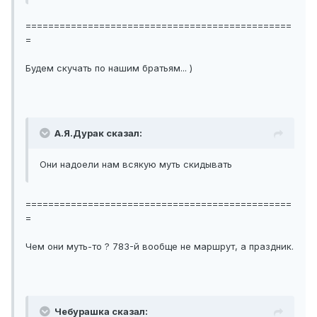
===============================================
=
Будем скучать по нашим братьям... )
А.Я.Дурак сказал:
Они надоели нам всякую муть скидывать
===============================================
=
Чем они муть-то ? 783-й вообще не маршрут, а праздник.
Чебурашка сказал: