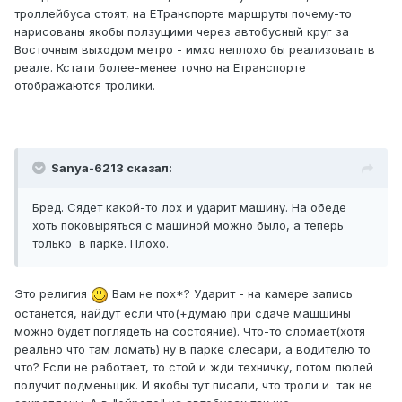
троллейбуса стоят, на ЕТранспорте маршруты почему-то
нарисованы якобы ползущими через автобусный круг за
Восточным выходом метро - имхо неплохо бы реализовать в
реале. Кстати более-менее точно на Етранспорте
отображаются тролики.
Sanya-6213 сказал:
Бред. Сядет какой-то лох и ударит машину. На обеде
хоть поковыряться с машиной можно было, а теперь
только в парке. Плохо.
Это религия
Вам не пох*? Ударит - на камере запись
останется, найдут если что(+думаю при сдаче машшины
можно будет поглядеть на состояние). Что-то сломает(хотя
реально что там ломать) ну в парке слесари, а водителю то
что? Если не работает, то стой и жди техничку, потом люлей
получит подменьщик. И якобы тут писали, что троли и так не