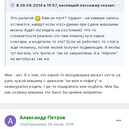
В 26.06.2014 в 19:57, неспящий пассажир сказал:
Это религия
Вам не пох*? Ударит - на камере запись
останется, найдут если что(+думаю при сдаче машшины
можно будет поглядеть на состояние). Что-то
сломает(хотя реально что там ломать) ну в парке
слесари, а водителю то что? Если не работает, то стой и
жди техничку, потом люлей получит подменьщик. И якобы
тут писали, что троли и так не закреплены. А в "ейропе"
на автобусах так же.
Мне - нет. Я о том, что какой-то молдавашка может сесть за
руль чужой машины с девизом "не моя и пофигу" и
неаккуратно ездить. Где-то поцарапать или подбить. Мне бы,
как хозяину машины это было бы крайне неприятно.
Александр Петров
Опубликовано
28 июня, 2014