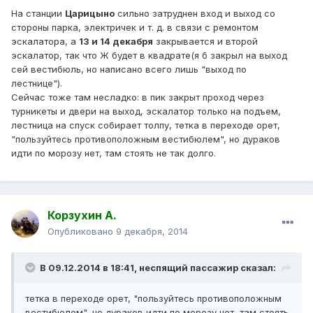
На станции
Царицыно
сильно затруднен вход и выход со
стороны парка, электричек и т. д. в связи с ремонтом
эскалатора, а
13 и 14 декабря
закрывается и второй
эскалатор, так что Ж будет в квадрате(я б закрыл на выход
сей вестибюль, но написано всего лишь "выход по
лестнице").
Сейчас тоже там несладко: в пик закрыт проход через
турникеты и двери на выход, эскалатор только на подъем,
лестница на спуск собирает толпу, тетка в переходе орет,
"пользуйтесь противоположным вестибюлем", но дураков
идти по морозу нет, там стоять не так долго.
Корзухин А.
Опубликовано
9 декабря, 2014
В 09.12.2014 в 18:41, неспящий пассажир сказал:
тетка в переходе орет, "пользуйтесь противоположным
вестибюлем", но дураков идти по морозу нет, там стоять