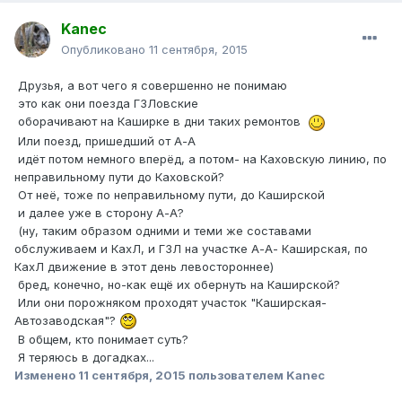
Kanec
Опубликовано
11 сентября, 2015
Друзья, а вот чего я совершенно не понимаю
это как они поезда ГЗЛовские
оборачивают на Каширке в дни таких ремонтов
Или поезд, пришедший от А-А
идёт потом немного вперёд, а потом- на Каховскую линию, по
неправильному пути до Каховской?
От неё, тоже по неправильному пути, до Каширской
и далее уже в сторону А-А?
(ну, таким образом одними и теми же составами
обслуживаем и КахЛ, и ГЗЛ на участке А-А- Каширская, по
КахЛ движение в этот день левостороннее)
бред, конечно, но-как ещё их обернуть на Каширской?
Или они порожняком проходят участок "Каширская-
Автозаводская"?
В общем, кто понимает суть?
Я теряюсь в догадках...
Изменено
11 сентября, 2015
пользователем Kanec