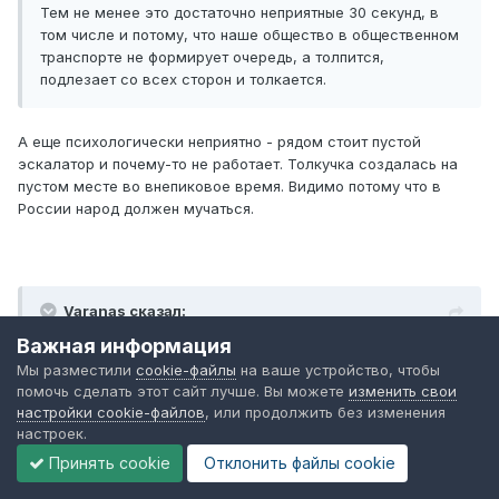
Тем не менее это достаточно неприятные 30 секунд, в
том числе и потому, что наше общество в общественном
транспорте не формирует очередь, а толпится,
подлезает со всех сторон и толкается.
А еще психологически неприятно - рядом стоит пустой
эскалатор и почему-то не работает. Толкучка создалась на
пустом месте во внепиковое время. Видимо потому что в
России народ должен мучаться.
Varanas сказал:
Важная информация
Станет не 15, а 0, потому что вдвое выросшее
Мы разместили
cookie-файлы
на ваше устройство, чтобы
пропускное сечение не даст сформироваться толпе. На
помочь сделать этот сайт лучше. Вы можете
изменить свои
практике наблюдаю это во всех тех местах, где как раз
настройки cookie-файлов
, или продолжить без изменения
в это время была толкучка после прихода каждого
настроек.
поезда.
Принять cookie
Отклонить файлы сookie