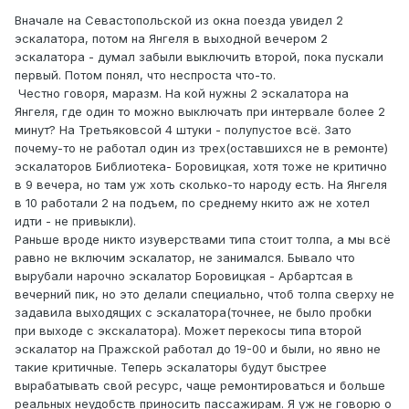
Вначале на Севастопольской из окна поезда увидел 2
эскалатора, потом на Янгеля в выходной вечером 2
эскалатора - думал забыли выключить второй, пока пускали
первый. Потом понял, что неспроста что-то.
Честно говоря, маразм. На кой нужны 2 эскалатора на
Янгеля, где один то можно выключать при интервале более 2
минут? На Третьяковсой 4 штуки - полупустое всё. Зато
почему-то не работал один из трех(оставшихся не в ремонте)
эскалаторов Библиотека- Боровицкая, хотя тоже не критично
в 9 вечера, но там уж хоть сколько-то народу есть. На Янгеля
в 10 работали 2 на подъем, по среднему нкито аж не хотел
идти - не привыкли).
Раньше вроде никто изуверствами типа стоит толпа, а мы всё
равно не включим эскалатор, не занимался. Бывало что
вырубали нарочно эскалатор Боровицкая - Арбартсая в
вечерний пик, но это делали специально, чтоб толпа сверху не
задавила выходящих с эскалатора(точнее, не было пробки
при выходе с экскалатора). Может перекосы типа второй
эскалатор на Пражской работал до 19-00 и были, но явно не
такие критичные. Теперь эскалаторы будут быстрее
вырабатывать свой ресурс, чаще ремонтироваться и больше
реальных неудобств приносить пассажирам. Я уж не говорю о