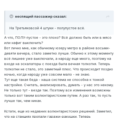
неспящий пассажир сказал:
На Третьяковсой 4 штуки - полупустое всё.
А что, ПОЛУ-пустое - это плохо? Всё должно быть или в мясо
или нафиг выключить?
Вот лично мне, как обычному юзеру метро в районе восьми-
девяти вечера, стало заметно лучше. Обычно к этому моменту
всё лишнее уже выключали, а народу еще много, поэтому на
входе на эскалаторы с поезда была вечная толкотня. Теперь
толкотни не стало, это заметный плюс. Что происходит поздно
ночью, когда народу уже совсем мало - не знаю.
Тут еще такая беда - наша система не способна к тонкой
настройке. Считать, анализировать, думать - у нас это некому.
Не только тут - везде так. Поэтому все изменения возможны
только вот таким волюнтаристским путем. А раз так, то пусть
лучше так, чем никак.
Кстати, еще из недавних волюнтаристских решений. Заметил,
что на станциях пропали гаражи-ракушки. Теперь