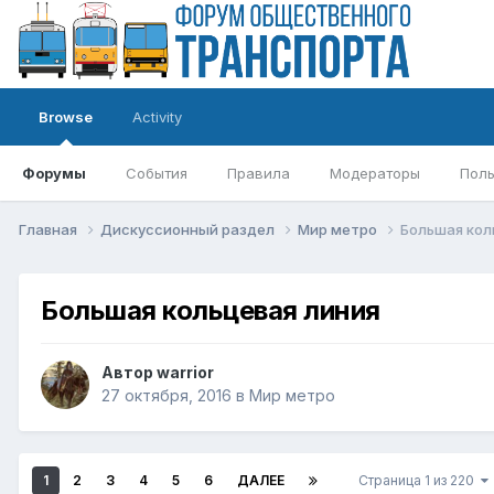
Browse
Activity
Форумы
События
Правила
Модераторы
Поль
Главная
Дискуссионный раздел
Мир метро
Большая кол
Большая кольцевая линия
Автор
warrior
27 октября, 2016
в
Мир метро
1
2
3
4
5
6
ДАЛЕЕ
Страница 1 из 220