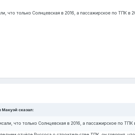
и, что только Солнцевская в 2016, а пассажирское по ТПК в 20
м Макуэй сказал:
сали, что только Солнцевская в 2016, а пассажирское по ТПК в
следнем отчёте Руссоса о строительстве ТПК, он говорил, что 