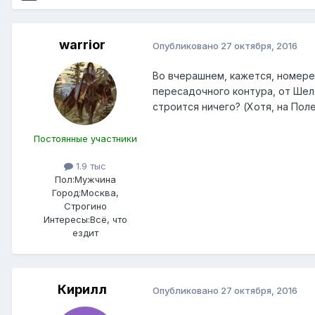
warrior
Опубликовано
27 октября, 2016
Во вчерашнем, кажется, номере
пересадочного контура, от Шел
строится ничего? (Хотя, на Пол
Постоянные участники
1.9 тыс
Пол:
Мужчина
Город:
Москва,
Строгино
Интересы:
Всё, что
ездит
Кирилл
Опубликовано
27 октября, 2016