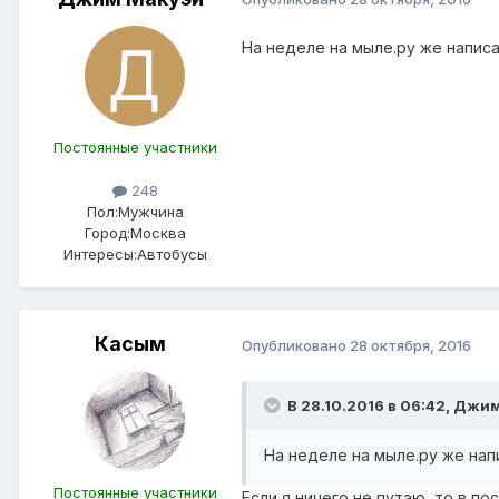
На неделе на мыле.ру же написал
Постоянные участники
248
Пол:
Мужчина
Город:
Москва
Интересы:
Автобусы
Касым
Опубликовано
28 октября, 2016
В 28.10.2016 в 06:42, Джи
На неделе на мыле.ру же напи
Постоянные участники
Если я ничего не путаю, то в по