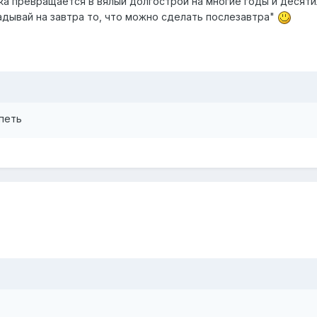
йка превращается в вялый долгострой на многие годы и десяти
ладывай на завтра то, что можно сделать послезавтра"
петь