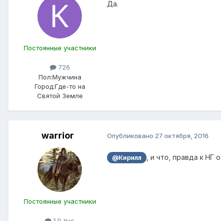
Да.
Постоянные участники
726
Пол:
Мужчина
Город:
Где-то на
Святой Земле
warrior
Опубликовано
27 октября, 2016
, и что, правда к НГ
@Кирилл
Постоянные участники
1.9 тыс