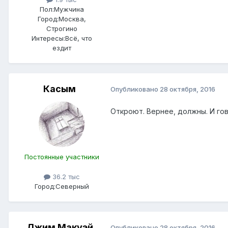
Пол:
Мужчина
Город:
Москва,
Строгино
Интересы:
Всё, что
ездит
Касым
Опубликовано
28 октября, 2016
Откроют. Вернее, должны. И гов
Постоянные участники
36.2 тыс
Город:
Северный
Джим Макуэй
Опубликовано
28 октября, 2016