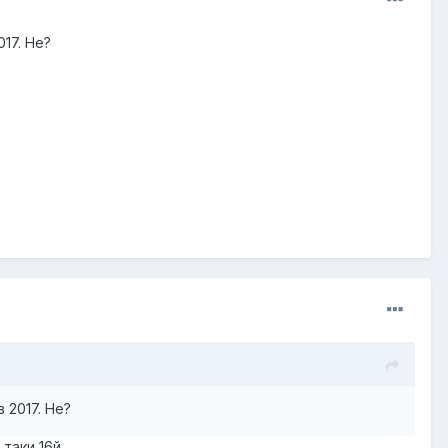
17. Не?
 2017. Не?
таки 16й.