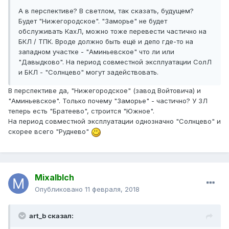
А в перспективе? В светлом, так сказать, будущем?
Будет "Нижегородское". "Заморье" не будет
обслуживать КахЛ, можно тоже перевести частично на
БКЛ / ТПК. Вроде должно быть ещё и депо где-то на
западном участке - "Аминьевское" что ли или
"Давыдково". На период совместной эксплуатации СолЛ
и БКЛ - "Солнцево" могут задействовать.
В перспективе да, "Нижегородское" (завод Войтовича) и
"Аминьевское". Только почему "Заморье" - частично? У ЗЛ
теперь есть "Братеево", строится "Южное".
На период совместной эксплуатации однозначно "Солнцево" и
скорее всего "Руднево"
Mixalblch
Опубликовано
11 февраля, 2018
art_b сказал: