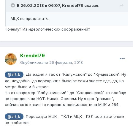
В 26.02.2018 в 06:07, Krendel79 сказал:
МЦК не предлагать.
Почему? Из идеологических соображений?
Krendel79
Опубликовано
26 февраля, 2018
, Да ездил я так от "Калужской" до "Кунцевской". Ну
@art_b
да, неудобно, да перекрытия бывают сами знаете где, да, на
метро было и быстрее.
Но от например "Бабушкинский" до "Сходненской" ты вообще
не проедешь на НОТ. Никак. Совсем. Ну я про "раньше",
сейчас хоть какие то варианты появились типа МЦК и 284.
, Пересадка МЦК - ТКЛ и МЦК - ГЗЛ все-таки очень
@art_b
на любителя.