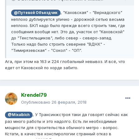
, "Каховская" - "Вернадского"
@Путевой Объездчик
неплохо дублируется улично - дорожной сетью весьма
неплохо. БКЛ надо было прежде всего строить там, где
сообщения вообще нет. Это да, участок от "Каховской"
до "Текстильщиков", либо север - северо-запад.
Только надо было строить севернее "ВДНХ" -
"Тимирязевская" - "Сокол" - "ОП".
Ага, при этом на 163 и 224 глобальный невывоз. И всё, что
едет от Каховской по хорде забито.
Krendel79
Опубликовано
26 февраля, 2018
, У Трансинжстроя таки да говорят сейчас как
@Mixalblch
раз много работы и это надолго. Есть ли необходимые
мощности для строительства обычного метро - вопрос.
Кстати, в качестве конспирологии странный отказ в