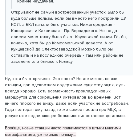
крайне неудачная.
Открывают не самый востребованный участок. Было бы
куда больше пользы, если бы вместо него построили ЦУ
КСЛ, а БКЛ начали бы с участков Нижегородская -
Каширская и Каховская - Пр. Вернадского. Но тогда
совсем мало толку было бы от Коуховской линии. Её, бы,
конечно, хотя бы до Комсомольской довести. А от
Кунцевской до Электрозаводской можно было бы
оставить и на последнюю очередь - там или районы не
заселены или близко к Кольцу.
Ну, хотя бы открывают. Это плохо? Новое метро, новые
станции, при адекватном содержании существующих, суть
всегда хорошо. Есть возможность прокладки новых
маршрутов для сокращения интервалов во времени. Вот
ничего плохого не вижу, даже если участок не востребован.
Года полтора тому назад то же самое писали про МЦК, в
результате подавляющее большинство осталось довольно.
Вообще, новые станции часто принимаются в штыки многими
метрофанатами, уж не знаю почему...