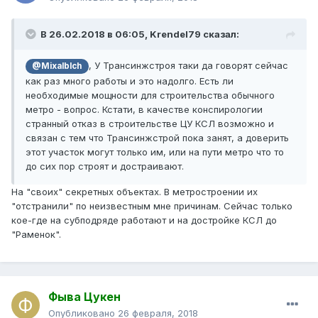
В 26.02.2018 в 06:05, Krendel79 сказал:
, У Трансинжстроя таки да говорят сейчас
@Mixalblch
как раз много работы и это надолго. Есть ли
необходимые мощности для строительства обычного
метро - вопрос. Кстати, в качестве конспирологии
странный отказ в строительстве ЦУ КСЛ возможно и
связан с тем что Трансинжстрой пока занят, а доверить
этот участок могут только им, или на пути метро что то
до сих пор строят и достраивают.
На "своих" секретных объектах. В метростроении их
"отстранили" по неизвестным мне причинам. Сейчас только
кое-где на субподряде работают и на достройке КСЛ до
"Раменок".
Фыва Цукен
Опубликовано
26 февраля, 2018