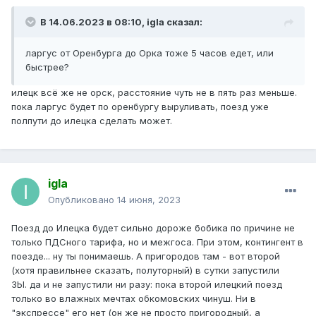
В 14.06.2023 в 08:10,
igla
сказал:
ларгус от Оренбурга до Орка тоже 5 часов едет, или
быстрее?
илецк всё же не орск, расстояние чуть не в пять раз меньше.
пока ларгус будет по оренбургу выруливать, поезд уже
полпути до илецка сделать может.
igla
Опубликовано
14 июня, 2023
Поезд до Илецка будет сильно дороже бобика по причине не
только ПДСного тарифа, но и межгоса. При этом, контингент в
поезде... ну ты понимаешь. А пригородов там - вот второй
(хотя правильнее сказать, полуторный) в сутки запустили
ЗЫ. да и не запустили ни разу: пока второй илецкий поезд
только во влажных мечтах обкомовских чинуш. Ни в
"экспрессе" его нет (он же не просто пригородный, а