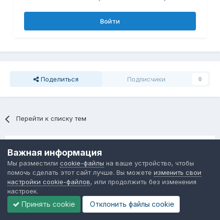
Войти
Поделиться
Подписчики
0
Перейти к списку тем
Последние посетители
0 пользователей онлайн
Важная информация
Мы разместили
cookie-файлы
на ваше устройство, чтобы
Ни одного зарегистрированного пользователя не
помочь сделать этот сайт лучше. Вы можете
изменить свои
просматривает данную страницу
настройки cookie-файлов
, или продолжить без изменения
настроек.
Принять cookie
Отклонить файлы сookie
Язык
Обратная связь
Cookie-файлы