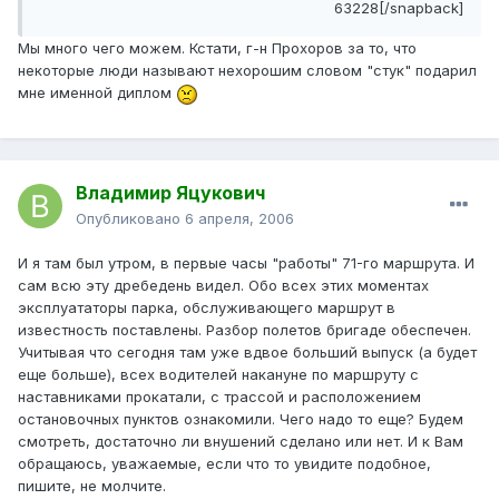
63228[/snapback]
Мы много чего можем. Кстати, г-н Прохоров за то, что
некоторые люди называют нехорошим словом "стук" подарил
мне именной диплом
Владимир Яцукович
Опубликовано
6 апреля, 2006
И я там был утром, в первые часы "работы" 71-го маршрута. И
сам всю эту дребедень видел. Обо всех этих моментах
эксплуататоры парка, обслуживающего маршрут в
известность поставлены. Разбор полетов бригаде обеспечен.
Учитывая что сегодня там уже вдвое больший выпуск (а будет
еще больше), всех водителей накануне по маршруту с
наставниками прокатали, с трассой и расположением
остановочных пунктов ознакомили. Чего надо то еще? Будем
смотреть, достаточно ли внушений сделано или нет. И к Вам
обращаюсь, уважаемые, если что то увидите подобное,
пишите, не молчите.