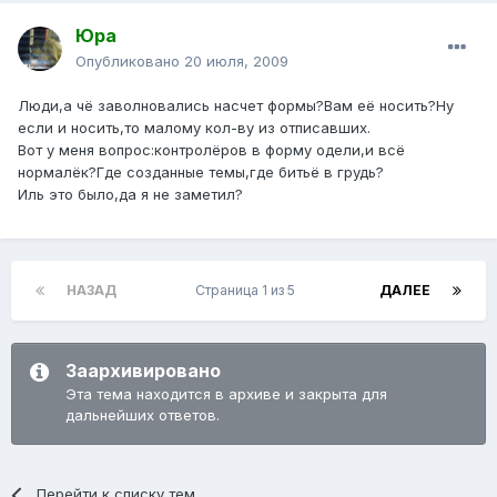
Юра
Опубликовано
20 июля, 2009
Люди,а чё заволновались насчет формы?Вам её носить?Ну
если и носить,то малому кол-ву из отписавших.
Вот у меня вопрос:контролёров в форму одели,и всё
нормалёк?Где созданные темы,где битьё в грудь?
Иль это было,да я не заметил?
НАЗАД
Страница 1 из 5
ДАЛЕЕ
Заархивировано
Эта тема находится в архиве и закрыта для
дальнейших ответов.
Перейти к списку тем