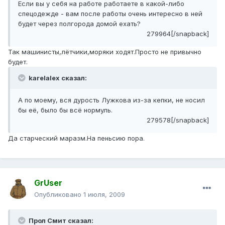
Если вы у себя на работе работаете в какой-либо
спецодежде - вам после работы очень интересно в ней
будет через полгорода домой ехать?
279964[/snapback]
Так машинисты,лётчики,моряки ходят.Просто не привычно
будет.
karelalex сказал:
А по моему, вся дурость Лужкова из-за кепки, не носил
бы её, было бы всё нормуль.
279578[/snapback]
Да старческий маразм.На пеньсию пора.
GrUser
Опубликовано
1 июля, 2009
Прол Смит сказал: