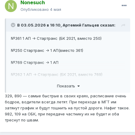
Nonesuch
Опубликовано
4 мая
В 03.05.2026 в 16:10,
Артемий Гальцев
сказал:
№361 1 АП -> Стартранс (БК 2021, вместо 250)
№250 Стартранс -> 1 АП(вместо 361)
№769 Стартранс -> 1 АП
№262 1 АП -> Стартранс (БК 2021, вместо 769)
Показать
№720 1 АП -> Стартранс (БК 2021, вместо 329)
329, 890 — самые быстрые в своих краях, расписание очень
№329 Стартранс -> 1 АП (электробусы)
бодрое, водители всегда летят. При переходе в МГТ им
затянут график и будут тошнить на пустой дороге. Нафиг такое.
Все маршруты МЦ -> 18 АП
982, 109 на ОБК, при передаче частнику их не будет и оба
треснут по швам.
№№982, 109 18 АП -> Стартранс (БК 2021)
№485 КТР 14 АП -> 1 АП (электробусы)