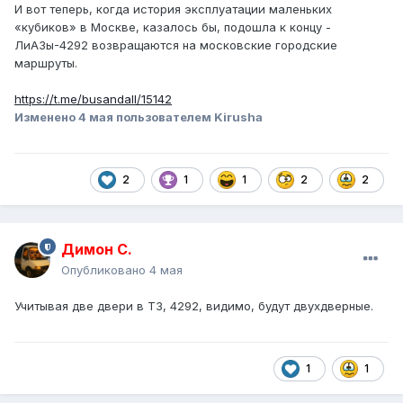
И вот теперь, когда история эксплуатации маленьких
«кубиков» в Москве, казалось бы, подошла к концу -
ЛиАЗы-4292 возвращаются на московские городские
маршруты.
https://t.me/busandall/15142
Изменено
4 мая
пользователем Kirusha
2
1
1
2
2
Димон С.
Опубликовано
4 мая
Учитывая две двери в ТЗ, 4292, видимо, будут двухдверные.
1
1