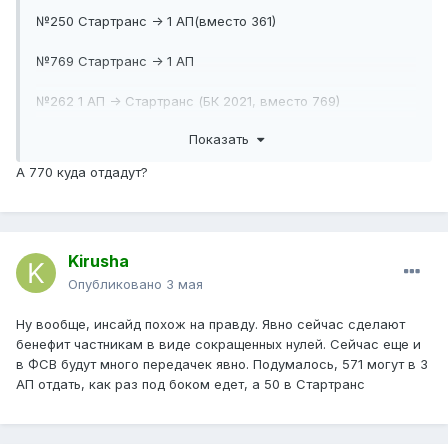
№250 Стартранс -> 1 АП(вместо 361)
№769 Стартранс -> 1 АП
№262 1 АП -> Стартранс (БК 2021, вместо 769)
Показать
№720 1 АП -> Стартранс (БК 2023, вместо 329)
А 770 куда отдадут?
№329 Стартранс -> 1 АП (электробусы)
Все маршруты МЦ -> 18 АП
Kirusha
№№982, 109 18 АП -> Стартранс (БК 2021)
Опубликовано
3 мая
№485 КТР 14 АП -> 1 АП (электробусы)
Ну вообще, инсайд похож на правду. Явно сейчас сделают
№648 18 АП -> Стартранс(вместо 474)
бенефит частникам в виде сокращенных нулей. Сейчас еще и
в ФСВ будут много передачек явно. Подумалось, 571 могут в 3
№474 Стартранс -> Фили
АП отдать, как раз под боком едет, а 50 в Стартранс
№???(думаю, что №130) Фили -> 18 АП