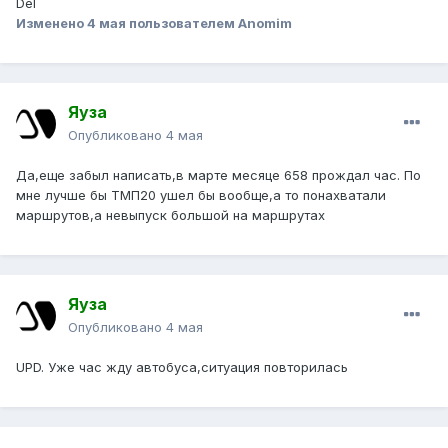
Del
Изменено
4 мая
пользователем Anomim
Яуза
Опубликовано
4 мая
Да,еще забыл написать,в марте месяце 658 прождал час. По
мне лучше бы ТМП20 ушел бы вообще,а то понахватали
маршрутов,а невыпуск большой на маршрутах
Яуза
Опубликовано
4 мая
UPD. Уже час жду автобуса,ситуация повторилась