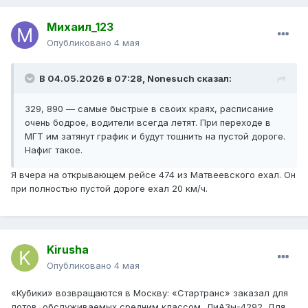
Михаил_123
№648 18 АП -> Стартранс(вместо 474)
Опубликовано
4 мая
№474 Стартранс -> Фили
В 04.05.2026 в 07:28,
Nonesuch
сказал:
№???(думаю, что №130) Фили -> 18 АП
329, 890 — самые быстрые в своих краях, расписание
№№ 600, с179 1 АП -> 14 АП (КТР 17 колонна)
очень бодрое, водители всегда летят. При переходе в
МГТ им затянут график и будут тошнить на пустой дороге.
№272 1 АП -> ТМП 20 (БК 2024, вместо 890)
Нафиг такое.
№890 ТМП -> 1 АП (электробусы)
Я вчера на открывающем рейсе 474 из Матвеевского ехал. Он
при полностью пустой дороге ехал 20 км/ч.
Kirusha
Опубликовано
4 мая
«Кубики» возвращаются в Москву: «Стартранс» заказал для
лотов, обслуживаемых средним классом, ЛиАЗы-4292. Для