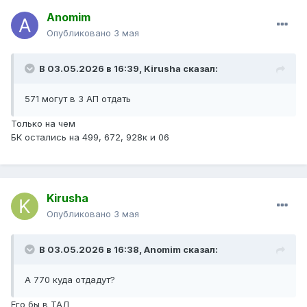
№№ 600, с179 1 АП -> 14 АП (КТР 17 колонна)
Anomim
Опубликовано
3 мая
№272 1 АП -> ТМП 20 (БК 2024, вместо 890)
№890 ТМП -> 1 АП (электробусы)
В 03.05.2026 в 16:39,
Kirusha
сказал:
571 могут в 3 АП отдать
Только на чем
БК остались на
499,
672,
928к и 06
Kirusha
Опубликовано
3 мая
В 03.05.2026 в 16:38,
Anomim
сказал:
А 770 куда отдадут?
Его бы в ТАЛ