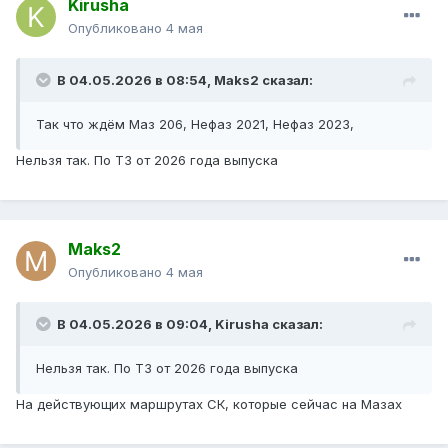
Kirusha
«Москва — область». Впрочем, совсем скоро и туда
поступит обновление.
Опубликовано
4 мая
И вот теперь, когда история эксплуатации маленьких
В 04.05.2026 в 08:54,
Maks2
сказал:
«кубиков» в Москве, казалось бы, подошла к концу -
ЛиАЗы-4292 возвращаются на московские городские
Так что ждём Маз 206, Нефаз 2021, Нефаз 2023,
маршруты.
Нельзя так. По ТЗ от 2026 года выпуска
https://t.me/busandall/15142
Maks2
Опубликовано
4 мая
В 04.05.2026 в 09:04,
Kirusha
сказал:
Нельзя так. По ТЗ от 2026 года выпуска
На действующих маршрутах СК, которые сейчас на Мазах