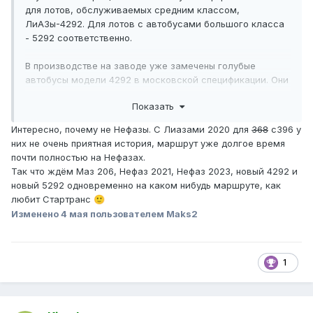
для лотов, обслуживаемых средним классом,
ЛиАЗы-4292. Для лотов с автобусами большого класса
- 5292 соответственно.
В производстве на заводе уже замечены голубые
автобусы модели 4292 в московской спецификации. Они
предназначены для обслуживания новых контрактов,
Показать
которые вступят в силу уже в мае.
Интересно, почему не Нефазы. С Лиазами 2020 для
368
с396 у
В последние годы маршруты под средний класс среди
них не очень приятная история, маршрут уже долгое время
московских частников не разыгрывали, и глобально
почти полностью на Нефазах.
дело шло к полному отказу от использования подобных
Так что ждём Маз 206, Нефаз 2021, Нефаз 2023, новый 4292 и
автобусов в Москве. На сегодня единственный
новый 5292 одновременно на каком нибудь маршруте, как
коммерческий перевозчик, эксплуатирующий автобусы
любит Стартранс
🙂
СК - это всё тот же «Стартранс» с МАЗами-206,
Изменено
4 мая
пользователем Maks2
купленными под контракты 2021 года, истекающие в мае.
Другие частники «докатали» свои 4292 раньше.
«Мосгортранс» в конце прошлого года тоже снял
1
ЛиАЗы-4292 с городских линий. Ныне государственный
перевозчик использует остатки автобусов этой модели
только на паре пригородных маршрутов проекта