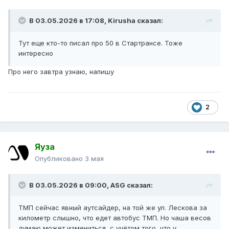
В 03.05.2026 в 17:08,
Kirusha
сказал:
Тут еще кто-то писал про 50 в Стартрансе. Тоже
интересно
Про него завтра узнаю, напишу
2
Яуза
Опубликовано
3 мая
В 03.05.2026 в 09:00,
ASG
сказал:
ТМП сейчас явный аутсайдер, на той же ул. Лескова за
километр слышно, что едет автобус ТМП. Но чаша весов
думаю может измениться, с учётом того, что у