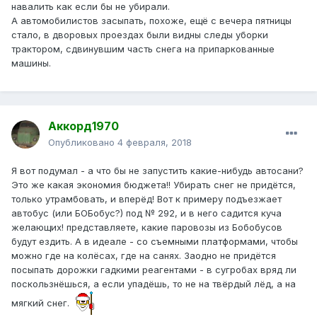
навалить как если бы не убирали.
А автомобилистов засыпать, похоже, ещё с вечера пятницы
стало, в дворовых проездах были видны следы уборки
трактором, сдвинувшим часть снега на припаркованные
машины.
Аккорд1970
Опубликовано
4 февраля, 2018
Я вот подумал - а что бы не запустить какие-нибудь автосани?
Это же какая экономия бюджета!! Убирать снег не придётся,
только утрамбовать, и вперёд! Вот к примеру подъезжает
автобус (или БОБобус?) под № 292, и в него садится куча
желающих! представляете, какие паровозы из Бобобусов
будут ездить. А в идеале - со съемными платформами, чтобы
можно где на колёсах, где на санях. Заодно не придётся
посыпать дорожки гадкими реагентами - в сугробах вряд ли
поскользнёшься, а если упадёшь, то не на твёрдый лёд, а на
мягкий снег.