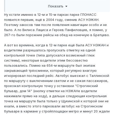
Я прекрасно помню период 2007 - 2012 гг. Когда МГТ
Показать
только-только закупил Фиаты, а кое-где ещё ходили
Икарусы.
Ну кстати именно в 12-м и 15-м парках парке ГЛОНАСС
1. Маршрут 267 в 12 АП являлся одним из самых
появился первым, ещё в 2004 году, сменив АСУ НЭЖАН.
известных в Северном Тушино в плане срезания
Поэтому закосов там после появления навигации особо и не
кругов. Некоторые водители, отправляясь от ОРП "Метро
было. А по Вилиса Лациса и Героев Панфиловцев, я помню, у
"Планерная", без зазрения совести ехали без
267-го были порожние рейсы на обед на конечную в Братцево.
пассажиров по улицам Лациса, Панфиловцев
А вот во времена, когда в 12-м парке ещё была АСУ НЭЖАН и
водителям разрешалось пропускать отметку на одной
контрольной точке (типа допускался возможный глюк
системы), некоторые водители этим бессовестно
пользовались. Помню на 654-м маршруте был экипаж
закрывающей трёхсменки, который регулярно внаглую
игнорировал последний рейс. Автобус выезжал с Таллинской
по маршруту с выключенным светом и не сажая пассажиров,
проезжал контрольную точку у остановки "Строгинский
бульвар, дом 14" (кнопку отметки на НЭЖАНе водители
нажимали прямо на ходу), а дальше следующая контрольная
точка на маршруте была только у Щукинской к которой они не
ехали, а вместо этого парковали автобус на Строгинском
бульваре в кармане у стройплощадки метро и минут 20 ждали