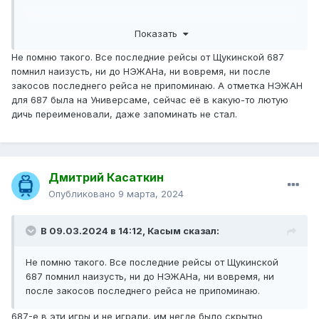
А вот во времена, когда в 12-м парке ещё была АСУ
Показать
НЭЖАН и водителям разрешалось пропускать отметку
на одной контрольной точке (типа допускался
Не помню такого. Все последние рейсы от Щукинской 687
возможный глюк системы), некоторые водители этим
помнил наизусть, ни до НЭЖАНа, ни вовремя, ни после
бессовестно пользовались. Помню на 654-м маршруте
закосов последнего рейса не припоминаю. А отметка НЭЖАН
был экипаж закрывающей трёхсменки, который
для 687 была на Универсаме, сейчас её в какую-то лютую
регулярно внаглую игнорировал последний рейс.
дичь переименовали, даже запоминать не стал.
Автобус выезжал с Таллинской по маршруту с
выключенным светом и не сажая пассажиров, проезжал
контрольную точку у остановки "Строгинский бульвар,
дом 14" (кнопку отметки на НЭЖАНе водители нажимали
Дмитрий Касаткин
прямо на ходу), а дальше следующая контрольная точка
на маршруте была только у Щукинской к которой они не
Опубликовано
9 марта, 2024
ехали, а вместо этого парковали автобус на
Строгинском бульваре в кармане у стройплощадки
В 09.03.2024 в 14:12,
Касым
сказал:
метро и минут 20 ждали времени обратного рейса,
чтобы также отметиться у остановки "Строгинский
Не помню такого. Все последние рейсы от Щукинской
бульвар, дом 14". В итоге те пассажиры, которые на
687 помнил наизусть, ни до НЭЖАНа, ни вовремя, ни
Щукинской рассчитывали на последний 654-й уехать на
после закосов последнего рейса не припоминаю.
нём уже не могли. Сам попадал так неоднократно.
687-е в эти игры и не играли, им негде было скрытно