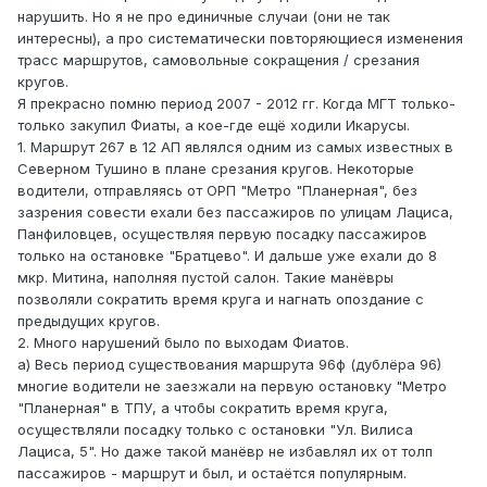
нарушить. Но я не про единичные случаи (они не так
интересны), а про систематически повторяющиеся изменения
трасс маршрутов, самовольные сокращения / срезания
кругов.
Я прекрасно помню период 2007 - 2012 гг. Когда МГТ только-
только закупил Фиаты, а кое-где ещё ходили Икарусы.
1. Маршрут 267 в 12 АП являлся одним из самых известных в
Северном Тушино в плане срезания кругов. Некоторые
водители, отправляясь от ОРП "Метро "Планерная", без
зазрения совести ехали без пассажиров по улицам Лациса,
Панфиловцев, осуществляя первую посадку пассажиров
только на остановке "Братцево". И дальше уже ехали до 8
мкр. Митина, наполняя пустой салон. Такие манёвры
позволяли сократить время круга и нагнать опоздание с
предыдущих кругов.
2. Много нарушений было по выходам Фиатов.
а) Весь период существования маршрута 96ф (дублёра 96)
многие водители не заезжали на первую остановку "Метро
"Планерная" в ТПУ, а чтобы сократить время круга,
осуществляли посадку только с остановки "Ул. Вилиса
Лациса, 5". Но даже такой манёвр не избавлял их от толп
пассажиров - маршрут и был, и остаётся популярным.