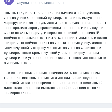
Опубликовано
9 марта, 2024
Помню, году в 2011-2012 в один из зимних дней случилось
ДТП на улице Славянский бульвар. Тогда весь выпуск всех
маршрутов встал на бульваре и никто никуда не ехал, т.к. ДТП
перегородило дорогу практически полностью. И вот, еду я в
Фиате по 641 маршруту. И перед остановкой "Больница №1"
(сейчас она называется "НИИ МЧС России") водитель в салон
говорит, что сейчас поедет на Давыдковскую улицу, далее по
Кременчугской в сторону метро из-за ДТП на Славянском
бульваре. После Кременчугской улицы он свернул на сам
Бульвар и там уже кое-как объехал ДТП, пока все остальные
автобусы стояли.
Ещё есть история из самого начала 90-х, когда моя семья
жила в Крылатском. Прямо во двор один из автобусов с
конечной Крылатское приезжал либо на обед к себе домой,
либо "класть болт" на выполнение рейса. А стоял он тогда
примерно
здесь
.