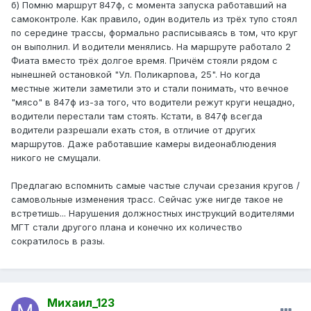
б) Помню маршрут 847ф, с момента запуска работавший на
самоконтроле. Как правило, один водитель из трёх тупо стоял
по середине трассы, формально расписываясь в том, что круг
он выполнил. И водители менялись. На маршруте работало 2
Фиата вместо трёх долгое время. Причём стояли рядом с
нынешней остановкой "Ул. Поликарпова, 25". Но когда
местные жители заметили это и стали понимать, что вечное
"мясо" в 847ф из-за того, что водители режут круги нещадно,
водители перестали там стоять. Кстати, в 847ф всегда
водители разрешали ехать стоя, в отличие от других
маршрутов. Даже работавшие камеры видеонаблюдения
никого не смущали.
Предлагаю вспомнить самые частые случаи срезания кругов /
самовольные изменения трасс. Сейчас уже нигде такое не
встретишь... Нарушения должностных инструкций водителями
МГТ стали другого плана и конечно их количество
сократилось в разы.
Михаил_123