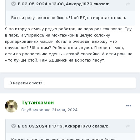
В 02.05.2024 в 13:08,
Аккорд1970
сказал:
Вот ни разу такого не было. Чтоб БД на воротах стояла.
Я во вторую смену редко работал, но пару раз так попал. Еду
в парк, и упираюсь на Монтажной в целую колонну
припаркованных машин. Встал в очередь, выхожу. Что
случилось? Чё стоим? Ребята стоят, курят. Говорят - мол,
если по расписанию едешь - езжай спокойно. А если раньше
- то лучше стой. Там БДшники на воротах пасут.
3 недели спустя...
Тутанхамон
Опубликовано
21 мая, 2024
В 09.03.2024 в 17:13,
Аккорд1970
сказал:
Кстати, я что-то не помню, маршрутки вроде бы не