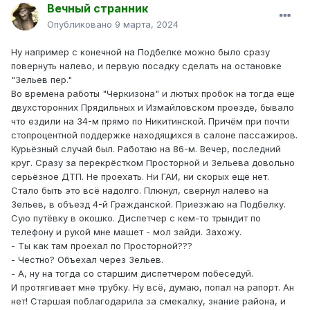
Вечный странник
Опубликовано
9 марта, 2024
Ну например с конечной на Подбелке можно было сразу
повернуть налево, и первую посадку сделать на остановке
"Зельев пер."
Во времена работы "Черкизона" и лютых пробок на тогда ещё
двухсторонних Прядильных и Измайловском проезде, бывало
что ездили на 34-м прямо по Никитинской. Причём при почти
стопроцентной поддержке находящихся в салоне пассажиров.
Курьёзный случай был. Работаю на 86-м. Вечер, последний
круг. Сразу за перекрёстком Просторной и Зельева довольно
серьёзное ДТП. Не проехать. Ни ГАИ, ни скорых ещё нет.
Стало быть это всё надолго. Плюнул, свернул налево на
Зельев, в объезд 4-й Гражданской. Приезжаю на Подбелку.
Сую путёвку в окошко. Диспетчер с кем-то трындит по
телефону и рукой мне машет - мол зайди. Захожу.
- Ты как там проехал по Просторной???
- Честно? Объехал через Зельев.
- А, ну на тогда со старшим диспетчером побеседуй.
И протягивает мне трубку. Ну всё, думаю, попал на рапорт. Ан
нет! Старшая поблагодарила за смекалку, знание района, и