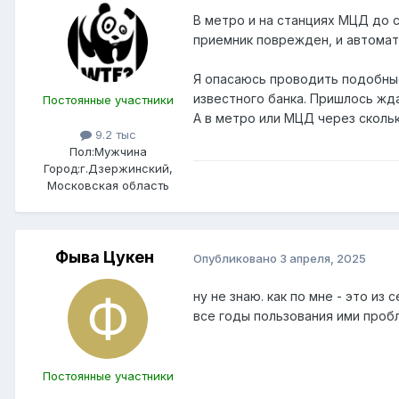
В метро и на станциях МЦД до с
приемник поврежден, и автомат 
Я опасаюсь проводить подобные 
известного банка. Пришлось жда
Постоянные участники
А в метро или МЦД через скольк
9.2 тыс
Пол:
Мужчина
Город:
г.Дзержинский,
Московская область
Фыва Цукен
Опубликовано
3 апреля, 2025
ну не знаю. как по мне - это из
все годы пользования ими пробл
Постоянные участники