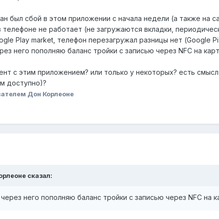
н был сбой в этом приложении с начала недели (а также на са
в телефоне не работает (не загружаются вкладки, периодиче
le Play market, телефон перезагружал разницы нет (Google Pi
ерез него пополняю баланс тройки с записью через NFC на кар
мент с этим приложением? или только у некоторых? есть смыс
ам доступно)?
ателем Дон Корлеоне
орлеоне
сказал:
я через него пополняю баланс тройки с записью через NFC на к