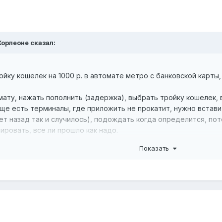
Корлеоне
сказал:
йку кошелек на 1000 р. в автомате метро с банковской карты, 
мату, нажать пополнить (задержка), выбрать тройку кошелек, 
ще есть терминалы, где приложить не прокатит, нужно вставит
лет назад так и случилось), подождать когда определится, п
ировать, все ли прошло как надо.
Показать
если этот процесс у меня был автоматизирован перед выходом
те?