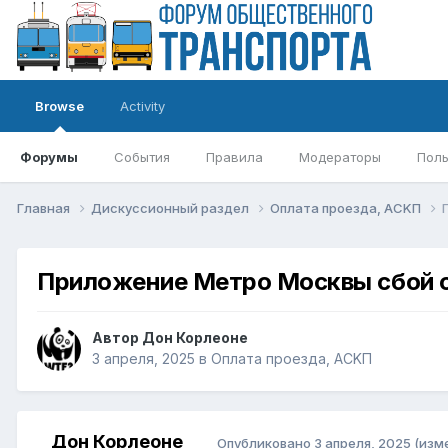
Browse
Activity
Форумы
События
Правила
Модераторы
Поль
Главная
Дискуссионный раздел
Оплата проезда, АСKП
Приложение Метро Москвы сбой с
Автор
Дон Корлеоне
3 апреля, 2025
в
Оплата проезда, АСKП
Дон Корлеоне
Опубликовано
3 апреля, 2025
(изм