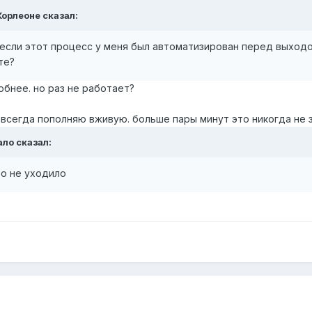
Корлеоне
сказал:
если этот процесс у меня был автоматизирован перед выходом
те?
обнее. но раз не работает?
, всегда пополняю вживую. больше пары минут это никогда не 
ало
сказал:
то не уходило