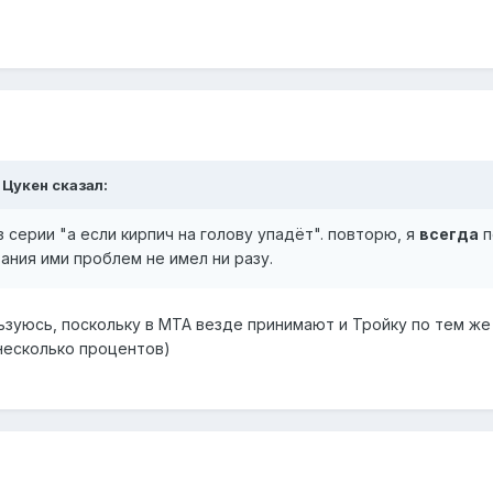
 Цукен
сказал:
из серии "а если кирпич на голову упадёт". повторю, я
всегда
п
ания ими проблем не имел ни разу.
льзуюсь, поскольку в МТА везде принимают и Тройку по тем ж
 несколько процентов)