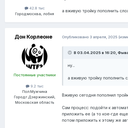
42.8 тыс
а вживую тройку пополнить слож
Город:
москва, лобня
Дон Корлеоне
Опубликовано
3 апреля, 2025
(изм
В 03.04.2025 в 16:20,
Фыва
ну...
Постоянные участники
а вживую тройку пополнить с
9.2 тыс
Пол:
Мужчина
Вживую сегодня пополнил тройку
Город:
г.Дзержинский,
Московская область
Сам процесс: подойти к автомат
приложить ее (а то кое-где еще
потом приложить к этому же ав