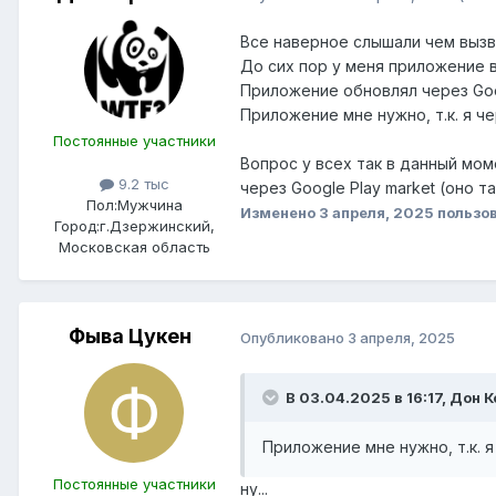
Все наверное слышали чем вызва
До сих пор у меня приложение 
Приложение обновлял через Goog
Приложение мне нужно, т.к. я ч
Постоянные участники
Вопрос у всех так в данный мо
9.2 тыс
через Google Play market (оно т
Пол:
Мужчина
Изменено
3 апреля, 2025
пользов
Город:
г.Дзержинский,
Московская область
Фыва Цукен
Опубликовано
3 апреля, 2025
В 03.04.2025 в 16:17,
Дон К
Приложение мне нужно, т.к. 
Постоянные участники
ну...