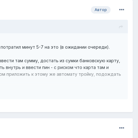
Автор
потратил минут 5-7 на это (в ожидании очереди).
ввести там сумму, достать из сумки банковскую карту,
ь внутрь и ввести пин - с риском что карта там и
отом приложить к этому же автомату тройку, подождать
 с работы раз в неделю и я тратил максимум 30 сек.