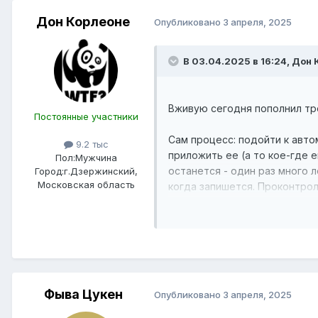
Дон Корлеоне
Опубликовано
3 апреля, 2025
В 03.04.2025 в 16:24,
Дон 
Вживую сегодня пополнил тро
Постоянные участники
Сам процесс: подойти к авто
9.2 тыс
приложить ее (а то кое-где е
Пол:
Мужчина
останется - один раз много 
Город:
г.Дзержинский,
Московская область
когда запишется. Проконтрол
Зачем все лишние движения, 
не стоя в общественном мес
Фыва Цукен
Опубликовано
3 апреля, 2025