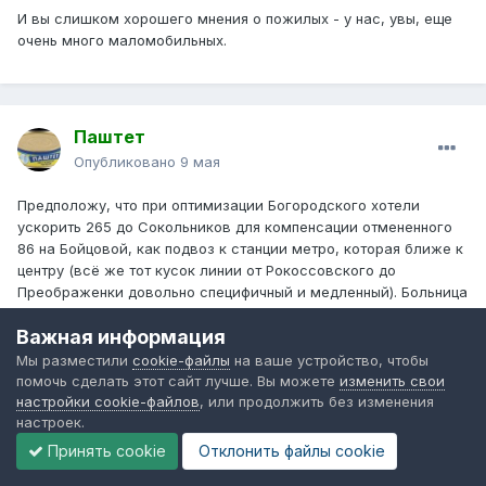
И вы слишком хорошего мнения о пожилых - у нас, увы, еще
очень много маломобильных.
Паштет
Опубликовано
9 мая
Предположу, что при оптимизации Богородского хотели
ускорить 265 до Сокольников для компенсации отмененного
86 на Бойцовой, как подвоз к станции метро, которая ближе к
центру (всё же тот кусок линии от Рокоссовского до
Преображенки довольно специфичный и медленный). Больница
была в пешей доступности от других остановок, посадка/
Важная информация
высадка там была не сильно большой, вот и с
оптимизировали.
Мы разместили
cookie-файлы
на ваше устройство, чтобы
помочь сделать этот сайт лучше. Вы можете
изменить свои
настройки cookie-файлов
, или продолжить без изменения
настроек.
1
1
Принять cookie
Отклонить файлы сookie