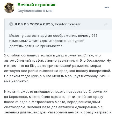
Вечный странник
Опубликовано
9 мая
В 09.05.2026 в 08:15,
Existor
сказал:
Может у вас есть другие соображения, почему 265
изменили? Ответ «для изображения бурной
деятельности» не принимается.
Я с тобой соглашусь только в двух моментах. С тем, что
автомобильный трафик сильно увеличился. Это бесспорно. Ну
и в том, что на БК , даже при нынешней разметке, морда
автобуса всё равно вылезет на среднюю полосу набережной.
Но зачем тогда нужно было менять маршрут в сторону Риги -
мне непонятно.
И кстати, вместо нынешнего левого поворота со Стромынки
на Короленко, можно было сделать почти такой-же сразу
после съезда с Матросского моста, перед пешеходным
светофором. Зелёная фаза для автобуса одновременно с
зелёным для пешеходов. Разворачиваемся, и сразу направо к