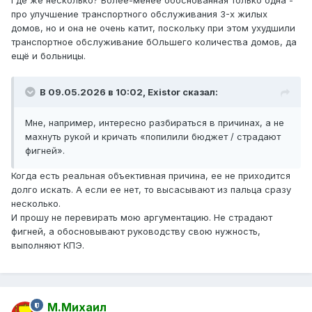
Где же несколько? Более-менее обоснованная только одна -
про улучшение транспортного обслуживания 3-х жилых
домов, но и она не очень катит, поскольку при этом ухудшили
транспортное обслуживание бОльшего количества домов, да
ещё и больницы.
В 09.05.2026 в 10:02,
Existor
сказал:
Мне, например, интересно разбираться в причинах, а не
махнуть рукой и кричать «попилили бюджет / страдают
фигней».
Когда есть реальная объективная причина, ее не приходится
долго искать. А если ее нет, то высасывают из пальца сразу
несколько.
И прошу не перевирать мою аргументацию. Не страдают
фигней, а обосновывают руководству свою нужность,
выполняют КПЭ.
М.Михаил