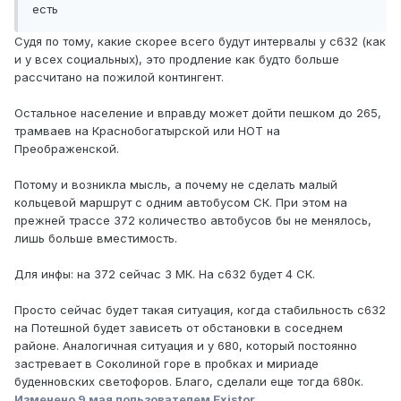
есть
Судя по тому, какие скорее всего будут интервалы у с632 (как
и у всех социальных), это продление как будто больше
рассчитано на пожилой контингент.
Остальное население и вправду может дойти пешком до 265,
трамваев на Краснобогатырской или НОТ на
Преображенской.
Потому и возникла мысль, а почему не сделать малый
кольцевой маршрут с одним автобусом СК. При этом на
прежней трассе 372 количество автобусов бы не менялось,
лишь больше вместимость.
Для инфы: на 372 сейчас 3 МК. На с632 будет 4 СК.
Просто сейчас будет такая ситуация, когда стабильность с632
на Потешной будет зависеть от обстановки в соседнем
районе. Аналогичная ситуация и у 680, который постоянно
застревает в Соколиной горе в пробках и мириаде
буденновских светофоров. Благо, сделали еще тогда 680к.
Изменено
9 мая
пользователем Existor