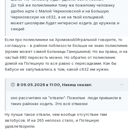
До той же поликлиники тому же пожилому человеку
удобно идти с Малой Черкизовской и на Большую
Черкизовскую на с632, а не на твой кольцевой.
может школярам будет интересно ездить до кружков и
секций
Если про поликлиники на Хромовой/Игральной говорите, то
соглашусь - в районе поблизости больше не знаю поликлиник
(кроме может самой Больницы Ганнушкина). Но вы правы, и на
частый 680 пересесть можно. Но обратно от поликлиник
домой на Потешную то все равно с пересадками. Как бы
бабуси не запутывались в том, какой с632 им нужен.
В 09.05.2026 в 11:00,
Некиш
сказал:
оно рассчитано на "отвали". Пожилые люди привыкли в
таких районах ходить. Это всё отмазки
Ну лучше такое отвали, чем вообще отсутствие там
автобусов. И на 265 неплохо стало, и Потешную
удовлетворили.