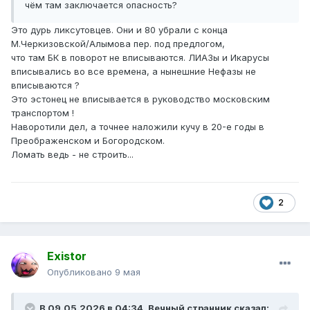
чём там заключается опасность?
Это дурь ликсутовцев. Они и 80 убрали с конца
М.Черкизовской/Алымова пер. под предлогом,
что там БК в поворот не вписываются. ЛИАЗы и Икарусы
вписывались во все времена, а нынешние Нефазы не
вписываются ?
Это эстонец не вписывается в руководство московским
транспортом !
Наворотили дел, а точнее наложили кучу в 20-е годы в
Преображенском и Богородском.
Ломать ведь - не строить...
2
Existor
Опубликовано
9 мая
В 09.05.2026 в 04:34,
Вечный странник
сказал: