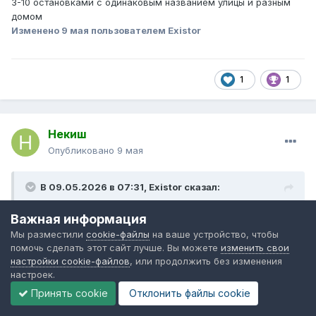
3-10 остановками с одинаковым названием улицы и разным
домом
Изменено
9 мая
пользователем Existor
1
1
Некиш
Опубликовано
9 мая
В 09.05.2026 в 07:31,
Existor
сказал:
Важная информация
экономическая ситуация непростая, оптимизации
неизбежны
Мы разместили
cookie-файлы
на ваше устройство, чтобы
помочь сделать этот сайт лучше. Вы можете
изменить свои
не против оптимизаций, но чтобы были они разумные. Нет
настройки cookie-файлов
, или продолжить без изменения
последовательности и нет умения преподнести обществу
настроек.
информацию. А выкручиваться не надо - работать надо без
Принять cookie
Отклонить файлы сookie
снобизма: а то как благодетели ведут себя, старающихся для
неразумных