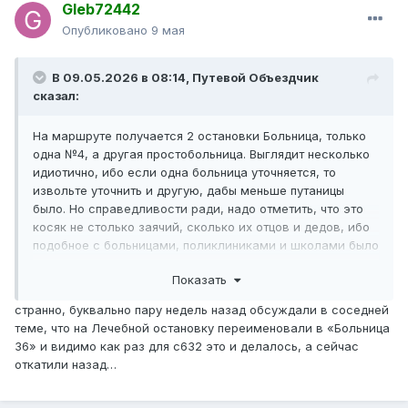
Gleb72442
Опубликовано
9 мая
В 09.05.2026 в 08:14,
Путевой Объездчик
сказал:
На маршруте получается 2 остановки Больница, только
одна №4, а другая простобольница. Выглядит несколько
идиотично, ибо если одна больница уточняется, то
извольте уточнить и другую, дабы меньше путаницы
было. Но справедливости ради, надо отметить, что это
косяк не столько заячий, сколько их отцов и дедов, ибо
подобное с больницами, поликлиниками и школами было
всегда, сколько себя помню.
Показать
странно, буквально пару недель назад обсуждали в соседней
теме, что на Лечебной остановку переименовали в «Больница
36» и видимо как раз для с632 это и делалось, а сейчас
откатили назад…