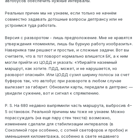
автобусов обеспечить нужные интервалы.
Реальных причин мы не узнаем, если только не начнём
совместно задавать дотошные вопросы дептрансу или не
устроимся туда работать.
Версия с разворотом - лишь предположение. Мне не нравятся
утверждения «поменяли, лишь бы бурную работу изобразить».
Наверняка там решают и простые, и сложные задачи. Вот вы
считаете, что в тот поворот нормально впишется БК, а к ним
могли прийти из ЦОДД и указать: «Убирайте наземный
маршрут, как хотите. ПДД, может, и не нарушается, но
разворот опасный». Или ЦОДД сузил ширину полосы за счет
буферов так, что автобус при развороте в любом случае
вылезает за габарит. Обновили карты, передали в дептранс —
увидели сужение, вот и сигнал к спрямлению.
P. S. На 680 недавно выпрямили часть маршрута, выбросив 4–
5 остановок. Реальной причины мы тоже не узнаем. Можно
порассуждать (на еще пару стен текста): возможно,
изменение сделали для стабилизации интервалов (в
Соколиной горе особенно, с сотней светофоров и пробок) и
уменьшения километража, особенно в свете недавнего