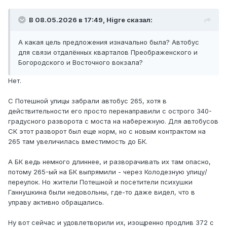
В 08.05.2026 в 17:49,
Higre
сказал:
А какая цель предложения изначально была? Автобус
для связи отдалённых кварталов Преображенского и
Богородского и Восточного вокзала?
Нет.
С Потешной улицы забрали автобус 265, хотя в
действительности его просто перенаправили с острого 340-
градусного разворота с моста на набережную. Для автобусов
СК этот разворот был еще норм, но с новым контрактом на
265 там увеличилась вместимость до БК.
А БК ведь немного длиннее, и разворачивать их там опасно,
потому 265-ый на БК выпрямили - через Колодезную улицу/
переулок. Но жители Потешной и посетители психушки
Ганнушкина были недовольны, где-то даже видел, что в
управу активно обращались.
Ну вот сейчас и удовлетворили их, изощренно продлив 372 с