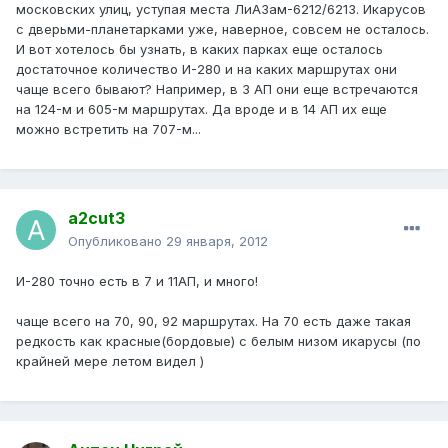
московских улиц, уступая места ЛиАЗам-6212/6213. Икарусов
с дверьми-планетарками уже, наверное, совсем не осталось.
И вот хотелось бы узнать, в каких парках еще осталось
достаточное количество И-280 и на каких маршрутах они
чаще всего бывают? Например, в 3 АП они еще встречаются
на 124-м и 605-м маршрутах. Да вроде и в 14 АП их еще
можно встретить на 707-м...
a2cut3
Опубликовано
29 января, 2012
И-280 точно есть в 7 и 11АП, и много!
чаще всего на 70, 90, 92 маршрутах. На 70 есть даже такая
редкость как красные(бордовые) с белым низом икарусы (по
крайней мере летом видел )