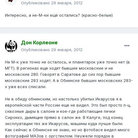
Опубликовано
29 января, 2012
Интересно, а не-М-ки ещё остались? (красно-белые)
Дон Корлеоне
Опубликовано
29 января, 2012
Не М-к уже точно не осталось, и планетарок уже точно нет (в
МГТ). В регионах еще ходят бывшие московские и не
московские 280. Говорят в Саратове до сих пор бывшие
московские 283 ходят. А в Обнинске бывших московских 283-
х уже всех списали.
Не в обиду обнинским, но настолько убитых Икарусов я в
европейской части России еще не видел. Это был просто п-ц,
сквозные дыры в салоне и кое-где работающие печки
Сирокко, дымящие прямо в салон же. В Калуге, под конец
эксплуатации тех же Икарусов, машины куда лучше были.
Как сейчас в Обнинске не знаю, но но фотобасе видел много
фотографий МАЗов с оргстеклом. Неужели порядок в