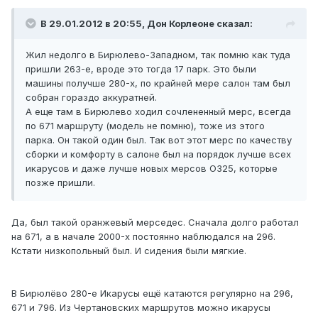
В 29.01.2012 в 20:55, Дон Корлеоне сказал:
Жил недолго в Бирюлево-Западном, так помню как туда
пришли 263-е, вроде это тогда 17 парк. Это были
машины получше 280-х, по крайней мере салон там был
собран гораздо аккуратней.
А еще там в Бирюлево ходил сочлененный мерс, всегда
по 671 маршруту (модель не помню), тоже из этого
парка. Он такой один был. Так вот этот мерс по качеству
сборки и комфорту в салоне был на порядок лучше всех
икарусов и даже лучше новых мерсов О325, которые
позже пришли.
Да, был такой оранжевый мерседес. Сначала долго работал
на 671, а в начале 2000-х постоянно наблюдался на 296.
Кстати низкопольный был. И сидения были мягкие.
В Бирюлёво 280-е Икарусы ещё катаются регулярно на 296,
671 и 796. Из Чертановских маршрутов можно икарусы