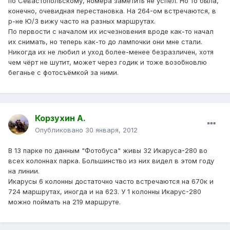
по Севастопольскому, номера заметить не успел. Но то была,
конечно, очевидная перестановка. На 264-ом встречаются, в
р-не Ю/З вижу часто на разных маршрутах.
По первости с началом их исчезновения вроде как-то начал
их снимать, но теперь как-то до лампочки они мне стали.
Никогда их не любил и уход более-менее безразличен, хотя
чем чёрт не шутит, может через годик и тоже возобновлю
беганье с фотосъёмкой за ними.
Корзухин А.
Опубликовано
30 января, 2012
В 13 парке по данным "Фотобуса" живы 32 Икаруса-280 во
всех колоннах парка. Большинство из них видел в этом году
на линии.
Икарусы 6 колонны достаточно часто встречаются на 670к и
724 маршрутах, иногда и на 623. У 1 колонны Икарус-280
можно поймать на 219 маршруте.