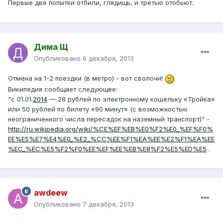
Первые две попытки отбили, глядищь, и третью отобьют.
Дима Щ
Опубликовано
6 декабря, 2013
Отмена на 1-2 поездки (в метро) - вот сволочи!
Википедия сообщает следующее:
"с 01.01.
2014
— 28 рублей по электронному кошельку «Тройка»
или 50 рублей по билету «90 минут» (с возможностью
неограниченного числа пересадок на наземный транспорт)" -
http://ru.wikipedia.org/wiki/%CE%EF%EB%E0%F2%E0_%EF%F0%
EE%E5%E7%E4%E0_%E2_%CC%EE%F1%EA%EE%E2%F1%EA%EE
%EC_%EC%E5%F2%F0%EE%EF%EE%EB%E8%F2%E5%ED%E5
.
awdeew
Опубликовано
7 декабря, 2013