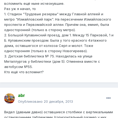
вспомнить ещё ныне исчезнувшие.
Раз уж я начал, то
1. Стадион "Трудовые резервы" между Главной аллеей и
метро "Измайловский парк". На пересечении Измайловского
проспекта и Первомайской аллеи. Причём она, емнип, была
односторонней (только в сторону метро).
2. Большой Купавинский проезд, дом 1. Между 15 Парковой, 1 и
Б. Купавинским проездом. Была у того красного 4этажного
дома, оставшегося от колхоза Серп и молот. Тоже
односторонняя (только в сторону Новогиреево).
3. Детская библиотека № 75. Находилась на улице
Металлургов у библиотеки (дом 5). Отменена вместе с
автобусом №55.
Кто ещё что вспомнит?
abr
Опубликовано
20 декабря, 2013
Видел (давным давно) оставшиеся столбики с вертикальными
остановочными табличками (горизонтальный размер у них