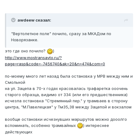
awdeew сказал:
"Вертолетное поле" почило, сразу за МКАДом по
Новорязанке.
это где оно почило?
)
http://www.mostransavto.ru/?
page=rasp&code=-7456740&ak=20&n=474&com=0
по-моему много лет назад была остановка у МРВ между ним и
Смольной
на ул. Зацепа в 70-х годах красовалась трафаретка ооочень
старого образца, видимо от 334 (или его предшественника)
исчезла остановка "Стремянный пер." у трамваев в сторону
центра, "М.Павелецкая" у Тм35,38 между Зацепой и вокзалом
вообще остановки исчезнувших маршрутов можно дооолго
вспоминать, особенно трамвайных
) интереснее
действующих