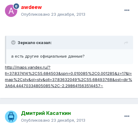
awdeew
Опубликовано
23 декабря, 2013
Зеркало сказал:
а есть другие официальные данные?
http://maps.yandex.ru/?
ll=37.837414%2C55.684503&spn=0.010085%2C0.001285&z=17&l=
map%2Cstv&ol=stv&oll=37.83632049%2C55.68493768&ost=dir%
3A64.44470334805085%2C-2.298641563514457~
Дмитрий Касаткин
Опубликовано
23 декабря, 2013