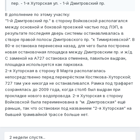
пер. - 1-я Хуторская ул. - 1-й Дмитровский пр.
В дополнение по этому участку:
"1-й Дмитровский пр." в сторону Войковской располагался
между основной и боковой проезжей частью под ЛЭП, в
результате последняя дверь системы останавливалась в
створе правой полосы Дмитровского пр. "к Тимирязевской". В
80-е остановка перенесена назад, для чего была построена
новая остановочная площадка между Дмитровским пр. и ж/д.
С заменой на А727 остановка отменена, павильон выдран,
площадка используется как парковка.
2-я Хуторская в сторону 8 Марта располагалась
непосредственно перед перекрёстком Костякова-Хуторской;
727 там уже никогда не останавливался. Рамка под трафарет
сохранялась до 2009 года, когда столб был выдран при
прокладке нового водопровода. 2-я Хуторская в сторону
Войковской была переименована в "м. Дмитровская" ещё
раньше, так что остановки под названием "2-я Хуторская" на
бывшей трамвайной трассе больше нет.
2 недели спустя...