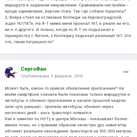
маршрута в заданном направлении. Сравнивали настройки -
вроде одинаковые, версии тоже. Так где собака порылась?
2. Вчера стоял на остановке Колледж на Кировоградской,
ждал 147/147к. На Я-Т мимо меня проехал 147, в реале ни его,
ни к-л другого. И только, когда по Я-Т он подъезжал к
перекрёстку с Янгеля, к Колледжу подъехал реальный 147. Это
что, такая погрешность?
СергоФан
Опубликовано
3 февраля, 2015
Может быть, какое-то кривое обновление приложения? На
моём смартфоне сначала были показаны только маршрутки и
автобусы; я обновил приложение в начале прошлой недели
(или чуть раньше) - пропали автобусы; обновил через
несколько дней - весь транспорт появился.
Как я заметил по НОТу в центре Москвы - показывает более-
менее точно, но странным образом зачастую gps-навигатор
обгоняет реальное нахождение транспорта на 100-300 метров,