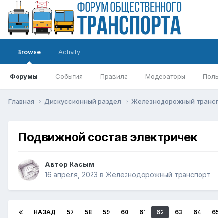
Browse
Activity
Форумы
События
Правила
Модераторы
Поль
Главная
Дискуссионный раздел
Железнодорожный транс
Подвижной состав электричек
Автор
Касым
16 апреля, 2023
в
Железнодорожный транспорт
НАЗАД
57
58
59
60
61
62
63
64
6