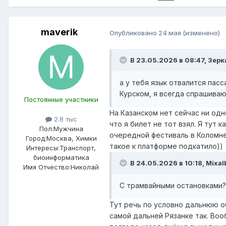
maverik
Опубликовано
24 мая
(изменено)
В 23.05.2026 в 08:47,
Зерк
а у тебя язык отвалится пасс
Курском, я всегда спрашива
Постоянные участники
На Казанском нет сейчас ни одно
2.8 тыс
что я билет не тот взял. Я тут
Пол:
Мужчина
очередной фестиваль в Коломне,
Город:
Москва, Химки
такое к платформе подкатило))
Интересы:
Транспорт,
биоинформатика
В 24.05.2026 в 10:18,
Mixal
Имя Отчество:
Николай
С трамвайными остановками?
Тут речь по условно дальнюю об
самой дальней Рязанке так. Воо