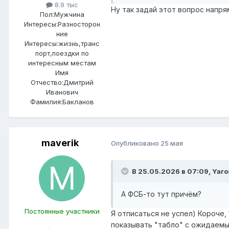
8.9 тыс
Ну так задай этот вопрос напря
Пол:
Мужчина
Интересы:
Разносторон
ние
Интересы:
жизнь,транс
порт,поездки по
интересным местам
Имя
Отчество:
Дмитрий
Иванович
Фамилия:
Бакланов
maverik
Опубликовано
25 мая
В 25.05.2026 в 07:09,
Yaro
А ФСБ-то тут причём?
Постоянные участники
Я отписаться не успел) Короче,
показывать "табло" с ожидаемы