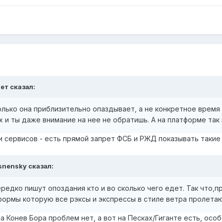
ет
сказал:
лько она приблизительно опаздывает, а не конкретное время п
 и ты даже внимание на нее не обратишь. А на платформе так
ки сервисов - есть прямой запрет ФСБ и РЖД показывать таки
snensky
сказал:
редко пишут опоздания кто и во сколько чего едет. Так что,
тформы которую все рэксы и экспрессы в стиле ветра пролетаю
па Конев Бора проблем нет, а вот на Песках/Гиганте есть, осо