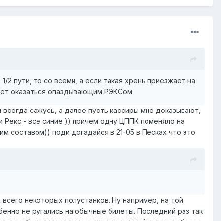
1/2 пути, то со всеми, а если такая хрень приезжает на
ожет оказаться опаздывающим РЭКСом
 я всегда сажусь, а далее пусть кассиры мне доказывают,
 и Рекс - все синие )) причем одну ЦППК поменяло на
им составом)) поди догадайся в 21-05 в Песках что это
 всего некоторых полустанков. Ну например, на той
бенно не ругались на обычные билеты. Последний раз так