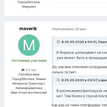
Город:
Москва,
Марьино
maverik
Опубликовано
25 мая
В 25.05.2026 в 04:31,
Пашт
В Яндексе дописывают на ско
уже может быть в прошедших
Постоянные участники
Да, как мне поясняли сотрудни
2.8 тыс
сильно путает.
Пол:
Мужчина
Город:
Москва, Химки
В 25.05.2026 в 03:57,
Lopa
Интересы:
Транспорт,
биоинформатика
В расписаниях/приложухах не
Имя Отчество:
Николай
нет. Тем более к глухой пла
Как раз на таких платформах ти