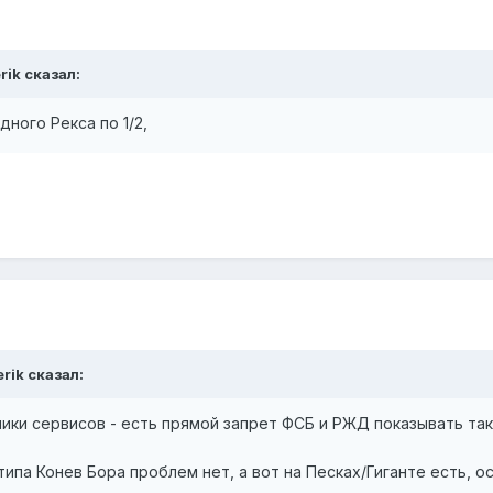
rik
сказал:
дного Рекса по 1/2,
rik
сказал:
ники сервисов - есть прямой запрет ФСБ и РЖД показывать та
типа Конев Бора проблем нет, а вот на Песках/Гиганте есть, 