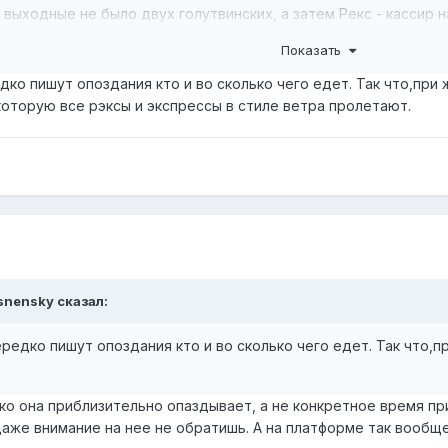
в выходные не было двух голутвинских, а затем Рекс - кассир 
ь по обычным билетам в Рекс. Я там был, но кассиров или не 
Показать
 пропусков почти ничего у Рекса до Болшево.
ко пишут опоздания кто и во сколько чего едет. Так что,при
которую все рэксы и экспрессы в стиле ветра пролетают.
snensky
сказал:
редко пишут опоздания кто и во сколько чего едет. Так что,
о она приблизительно опаздывает, а не конкретное время при
аже внимание на нее не обратишь. А на платформе так вообщ