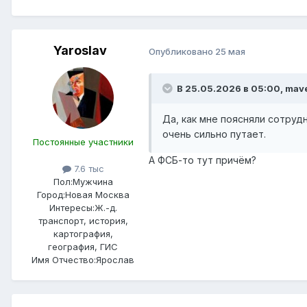
Yaroslav
Опубликовано
25 мая
В 25.05.2026 в 05:00,
mave
Да, как мне поясняли сотруд
очень сильно путает.
Постоянные участники
А ФСБ-то тут причём?
7.6 тыс
Пол:
Мужчина
Город:
Новая Москва
Интересы:
Ж.-д.
транспорт, история,
картография,
география, ГИС
Имя Отчество:
Ярослав