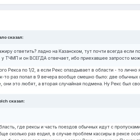
ало
сказал:
ажиру ответить? ладно на Казанском, тут почти всегда если по 
ю у ТЧМП и он ВСЕГДА отвечает, ибо приехавшее запросто м
го Рекса по 1/2, а если Рекс опаздывает в области - то лично
 как-то раз попал в 9 вечера вообще смешно было: две обычных
 они это любят, а вторая случайная подмена. Ну Рекс был сво
blch
сказал:
ласть, где рексы и часть поездов обычных идут с пропусками
бще сколько раз ездил, в случае проблем кассиры в рексе осо