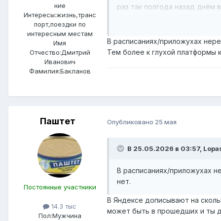
ние
раз так полгода назад днём 
Интересы:
жизнь,транс
перерыв более часа - садитес
порт,поездки по
интересным местам
Воронок та же история - там
В расписаниях/приложухах неред
Имя
Тем более к глухой платформы 
Отчество:
Дмитрий
Иванович
Фамилия:
Бакланов
Паштет
Опубликовано
25 мая
В 25.05.2026 в 03:57,
Lopa
В расписаниях/приложухах не
нет.
Постоянные участники
В Яндексе дописывают на скольк
14.3 тыс
может быть в прошедших и ты д
Пол:
Мужчина