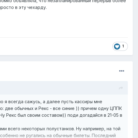
 громко объявляла, что незапланированный перерыв более
просто в эту чехарду.
1
но я всегда сажусь, а далее пусть кассиры мне
о: две обычных и Рекс - все синие )) причем одну ЦППК
Ну Рекс был своим составом)) поди догадайся в 21-05 в
ами всего некоторых полустанков. Ну например, на той
 особенно не ругались на обычные билеты. Последний