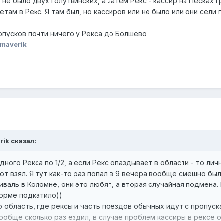
не было двух голутвинских, а затем Рекс - кассир на Песках
там в Рекс. Я там был, но кассиров или не было или они сели 
опусков почти ничего у Рекса до Болшево.
maverik
rik
сказал:
дного Рекса по 1/2, а если Рекс опаздывает в области - то лич
от взял. Я тут как-то раз попал в 9 вечера вообще смешно был
валь в Коломне, они это любят, а вторая случайная подмена. 
форме подкатило))
 область, где рексы и часть поездов обычных идут с пропуск
Вообще сколько раз ездил, в случае проблем кассиры в рексе