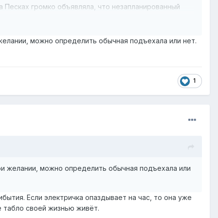
на Песках громко объявляла, что незапланированный
было или они сели просто в эту чехарду.
 желании, можно определить обычная подъехала или нет.
1
при желании, можно определить обычная подъехала или
бытия. Если электричка опаздывает на час, то она уже
е табло своей жизнью живёт.