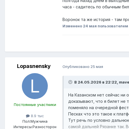
полгода назад днём в выходные 
часа - садитесь по обычным биле
Воронок та же история - там пр
Изменено
24 мая
пользователем 
Lopasnensky
Опубликовано
25 мая
В 24.05.2026 в 22:22,
mave
На Казанском нет сейчас ни о
доказывают, что я билет не т
Постоянные участники
поменяло на очередной фести
Песках что это такое к плат
8.9 тыс
Тут речь по условно дальнюю
Пол:
Мужчина
самой дальней Рязанке так. 
Интересы:
Разносторон