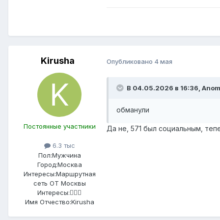
Kirusha
Опубликовано
4 мая
В 04.05.2026 в 16:36,
Anom
обманули
Постоянные участники
Да не, 571 был социальным, теп
6.3 тыс
Пол:
Мужчина
Город:
Москва
Интересы:
Маршрутная
сеть ОТ Москвы
Интересы:
🤷🏻‍♂️
Имя Отчество:
Kirusha