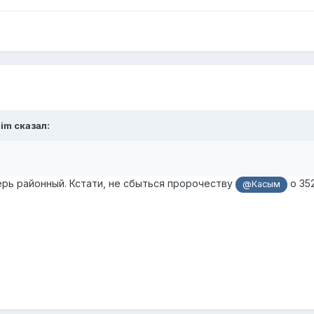
im
сказал:
ерь районный. Кстати, не сбыться пророчеству
о 35
@Касым