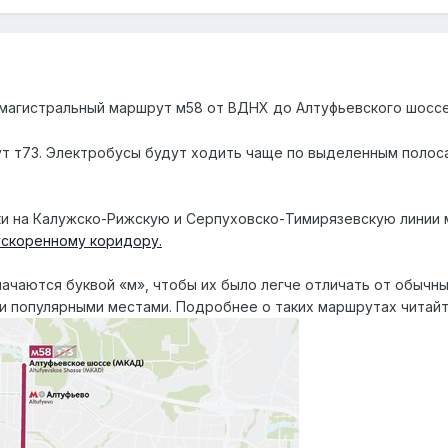
 магистральный маршрут м58 от ВДНХ до Алтуфьевского шоссе
т т73. Электробусы будут ходить чаще по выделенным полос
и на Калужско-Рижскую и Серпуховско-Тимирязевскую линии м
ускоренному коридору.
чаются буквой «м», чтобы их было легче отличать от обычны
и популярными местами. Подробнее о таких маршрутах читай