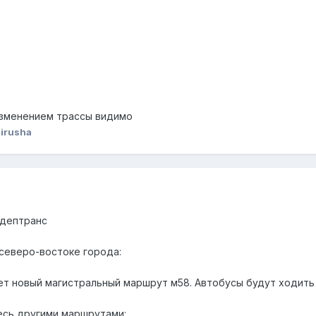
 изменением трассы видимо
irusha
 дептранс
северо-востоке города:
т новый магистральный маршрут м58. Автобусы будут ходить
есь другими маршрутами: