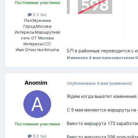
Постоянные участники
6.3 тыс
Пол:
Мужчина
Город:
Москва
Интересы:
Маршрутная
сеть ОТ Москвы
Интересы:
🤷🏻‍♂️
Имя Отчество:
Kirusha
571 в районные переводится с
Изменено
4 мая
пользователем K
Anomim
Опубликовано
4 мая
(изменено)
Ждём когда выкатит изменения
С 9 мая меняются маршруты на 
Вместо маршрута т73 заработае
Постоянные участники
8.3 тыс
Вместо маршрута 598 пользуйт