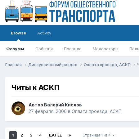
Browse
Activity
Форумы
События
Правила
Модераторы
Поль
Главная
Дискуссионный раздел
Оплата проезда, АСKП
Читы к АСКП
Автор
Валерий Кислов
27 февраля, 2006
в
Оплата проезда, АСKП
1
2
3
4
ДАЛЕЕ
Страница 1 из 4