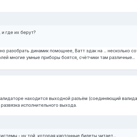
 и где их берут?
о разобрать динамик помощнее, Ватт эдак на ... несколько с
лей многие умные приборы боятся, счётчики там различные...
валидаторе находится выходной разъём (соединяющий валидато
я развязка исполнительного выхода.
истемы - ну той, которая картонные билеты читает...