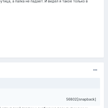
тица, а палка не падает. И видел я такое только в
56802[/snapback]