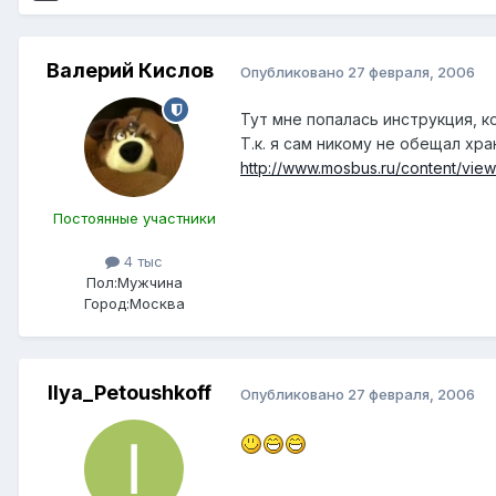
Валерий Кислов
Опубликовано
27 февраля, 2006
Тут мне попалась инструкция, 
Т.к. я сам никому не обещал хр
http://www.mosbus.ru/content/view
Постоянные участники
4 тыс
Пол:
Мужчина
Город:
Москва
Ilya_Petoushkoff
Опубликовано
27 февраля, 2006