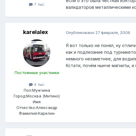
если б это была честная конто
7 тыс
валидаторов металлическими кор
karelalex
Опубликовано
27 февраля, 2006
Я вот только не понял, ну отлич
как и подлезание под турникето
немного незаметнее, для водил
Кстати, почём нынче магниты, и
Постоянные участники
4 тыс
Пол:
Мужчина
Город:
Москва (Митино)
Имя
Отчество:
Александр
Фамилия:
Карелин