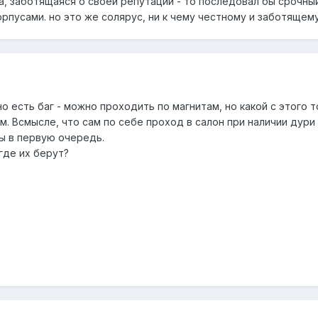
ра, заботящаяся о своей репутации - то последовал бы срочн
пусами. но это же солярус, ни к чему честному и заботящему
но есть баг - можно проходить по магнитам, но какой с этого 
м. Всмысле, что сам по себе проход в салон при наличии дури
ы в первую очередь.
 где их берут?