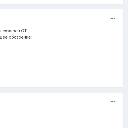
ассажиров ОТ.
бщее обозрение: