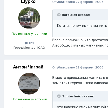
Шурко
Опубликовано
27 февраля, 2006
karelalex сказал:
Кстати, почём нынче магниты,
Постоянные участники
Вполне возможно, что достаточн
123
А вообще, сильных магнитных по
Город:
Москва, ЮАО
Антон Чиграй
Опубликовано
28 февраля, 2006
В месте приложения магнита в 
там стоит геркон - типа силова
Suntechnic сказал:
Постоянные участники
это наверно глюк магнитной с