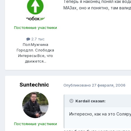
Теперь я наконец понял как води
МАЗах, оно и понятно, там валид
Постоянные участники
2.7 тыс
Пол:
Мужчина
Город:
пл. Слободка
Интересы:
Все, что
движется...
Suntechnic
Опубликовано
27 февраля, 2006
Kardail сказал:
Интересно, как на это Соляр
Постоянные участники