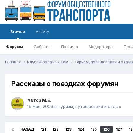
Browse
Activity
Форумы
События
Правила
Модераторы
Поль
Главная
Kлуб Свободных тем
Туризм, путешествия и отды
Рассказы о поездках форумян
Автор
М.Е.
19 мая, 2006
в
Туризм, путешествия и отдых
НАЗАД
121
122
123
124
125
126
127
12