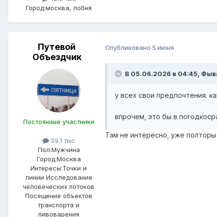
Город:
москва, лобня
Путевой
Опубликовано
5 июня
Объездчик
В 05.06.2026 в 04:45,
Фыв
у всех свои предпочтения. ка
впрочем, это бы в погодкосра
Постоянные участники
Там не интересно, уже полторы
59.1 тыс
Пол:
Мужчина
Город:
Москва
Интересы:
Точки и
линии Исследование
человеческих потоков
Посещение объектов
транспорта и
пивоварения