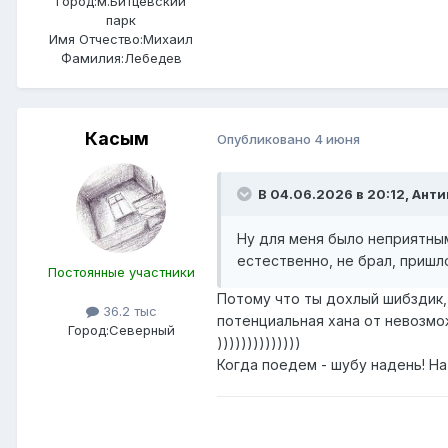
Город:
м.Битцевский
парк
Имя Отчество:
Михаил
Фамилия:
Лебедев
Касым
Опубликовано
4 июня
В 04.06.2026 в 20:12,
Анти
Ну для меня было неприятным
естественно, не брал, пришло
Постоянные участники
Потому что ты дохлый шибздик, 
36.2 тыс
потенциальная хана от невозмож
Город:
Северный
))))))))))))))
Когда поедем - шубу надень! На