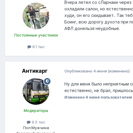
Вчера летел со сЛарнаки через 
охладили салон, но естественн
худи, он его скидывает.. Так те
Боинг, всю дорогу духота при п
АФЛ донельзя неудобные.
Постоянные участники
8.1 тыс
Антикарг
Опубликовано
4 июня
(изменено)
Ну для меня было неприятным с
естественно, не брал, пришлось 
Изменено
4 июня
пользователем 
Модераторы
9.5 тыс
Пол:
Мужчина