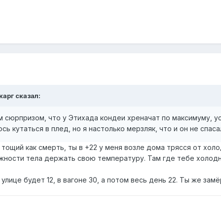
карг
сказал:
 сюрпризом, что у Этихада кондеи хреначат по максимуму, ус
сь кутаться в плед, но я настолько мерзляк, что и он не спас
тощий как смерть, ты в +22 у меня возле дома трясся от хол
ности тела держать свою температуру. Там где тебе холодно, 
 улице будет 12, в вагоне 30, а потом весь день 22. Ты же за