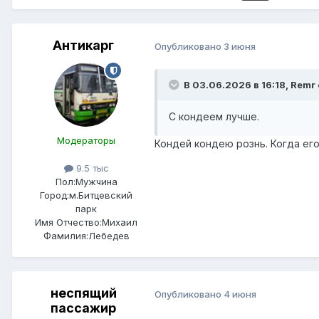
Антикарг
Опубликовано
3 июня
В 03.06.2026 в 16:18,
Remr
С кондеем лучше.
Модераторы
Кондей кондею рознь. Когда его
9.5 тыс
Пол:
Мужчина
Город:
м.Битцевский
парк
Имя Отчество:
Михаил
Фамилия:
Лебедев
неспящий
Опубликовано
4 июня
пассажир