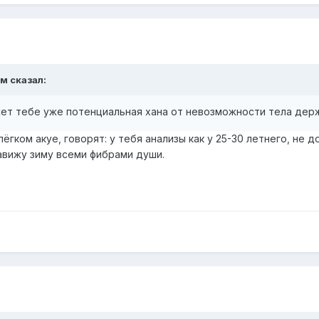
ым
сказал:
жет тебе уже потенциальная хана от невозможности тела дер
ёгком акуе, говорят: у тебя анализы как у 25-30 летнего, не д
авижу зиму всеми фибрами души.