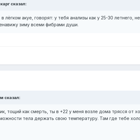
карг
сказал:
в лёгком акуе, говорят: у тебя анализы как у 25-30 летнего, н
Ненавижу зиму всеми фибрами души.
ым
сказал:
к, тощий как смерть, ты в +22 у меня возле дома трясся от х
можности тела держать свою температуру. Там где тебе холодно