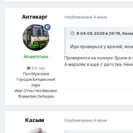
Антикарг
Опубликовано
4 июня
В 04.06.2026 в 20:19,
Кас
Иди проверься у врачей, мо
Модераторы
Проверялся на полную. Врачи в л
А мерзляк я ещё с детства. Нен
9.5 тыс
Пол:
Мужчина
Город:
м.Битцевский
парк
Имя Отчество:
Михаил
Фамилия:
Лебедев
Касым
Опубликовано
4 июня