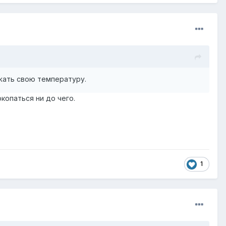
жать свою температуру.
окопаться ни до чего.
1