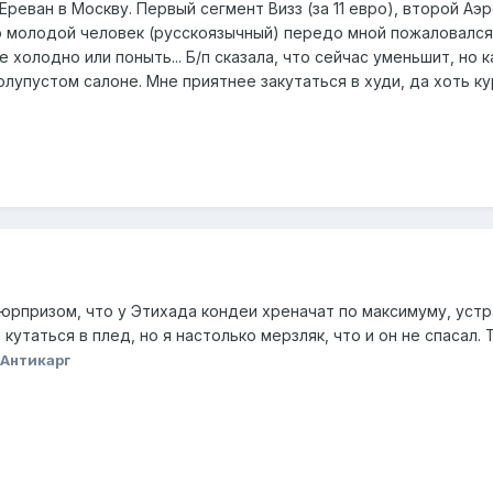
Ереван в Москву. Первый сегмент Визз (за 11 евро), второй Аэ
о молодой человек (русскоязычный) передо мной пожаловался
бе холодно или поныть... Б/п сказала, что сейчас уменьшит, но
олупустом салоне. Мне приятнее закутаться в худи, да хоть ку
юрпризом, что у Этихада кондеи хреначат по максимуму, устр
кутаться в плед, но я настолько мерзляк, что и он не спасал.
Антикарг