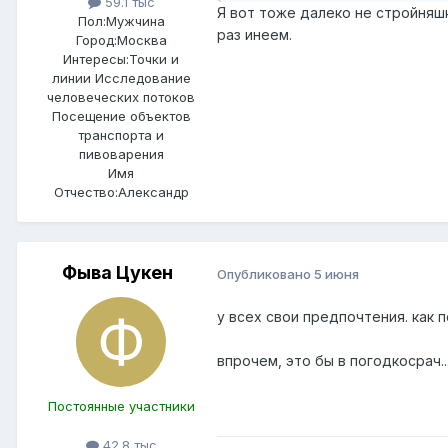
59.1 тыс
Я вот тоже далеко не стройняш
Пол:
Мужчина
раз инеем.
Город:
Москва
Интересы:
Точки и
линии Исследование
человеческих потоков
Посещение объектов
транспорта и
пивоварения
Имя
Отчество:
Александр
Фыва Цукен
Опубликовано
5 июня
у всех свои предпочтения. как п
впрочем, это бы в погодкосрач..
Постоянные участники
42.8 тыс