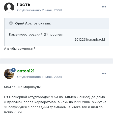
Гость
Опубликовано
11 мая, 2008
Юрий Аралов сказал:
Каменноостровский (?) проспект,
201223[/snapback]
А в чём сомнения?
anton121
Опубликовано
11 мая, 2008
Мои пешие маршруты:
От Планерной (студгородок МАИ на Вилиса Лациса) до дома
(Строгино), после корпоратива, в ночь на 27.12.2006. Минут на
10 лопухнулся с последним трамваем, в итоге так и шел по
путям 6-ки.