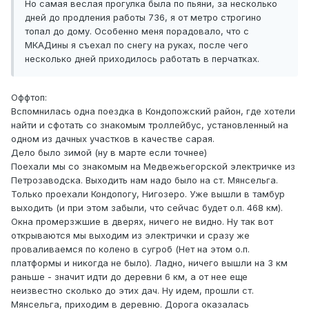
Но самая веслая прогулка была по пьяни, за несколько
дней до продления работы 736, я от метро строгино
топал до дому. Особенно меня порадовало, что с
МКАДины я съехал по снегу на руках, после чего
несколько дней приходилось работать в перчатках.
Оффтоп:
Вспомнилась одна поездка в Кондопожский район, где хотели
найти и сфотать со знакомым троллейбус, установленный на
одном из дачных участков в качестве сарая.
Дело было зимой (ну в марте если точнее)
Поехали мы со знакомым на Медвежьегорской электричке из
Петрозаводска. Выходить нам надо было на ст. Мянсельга.
Только проехали Кондопогу, Нигозеро. Уже вышли в тамбур
выходить (и при этом забыли, что сейчас будет о.п. 468 км).
Окна промерзжшие в дверях, ничего не видно. Ну так вот
открываются мы выходим из электрички и сразу же
проваливаемся по колено в сугроб (Нет на этом о.п.
платформы и никогда не было). Ладно, ничего вышли на 3 км
раньше - значит идти до деревни 6 км, а от нее еще
неизвестно сколько до этих дач. Ну идем, прошли ст.
Мянсельга, приходим в деревню. Дорога оказалась