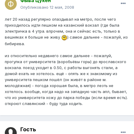
Фыва Цукен
Опубликовано
12 мая, 2008
лет 20 назад регулярно опаздывал на метро, после чего
приходилось идти пешком на казанский вокзал (где была
электричка в 4 утра. впрочем, она и сейчас есть, только в
вешняках я больше не живу
) самое дальнее - пожалуй, из
бибирева.
из относительно недавнего самое дальнее - пожалуй,
прогулка от университета (воробьёвы горы) до ярославского
вокзала. поезд уходит в 0.50, с работы выгонять стали, а
домой ехать не хотелось. ещё - опять же к знакомому из
университета пешком пошёл (он живёт в районе м.
молодёжная) - погода хорошая была, в метро лезть не
хотелось. вообще, когда надо на западную часть апл, бывает,
что из университета хожу до парка победы (если время есть).
откроют славянский - буду туда ходить.
Гость