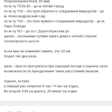
Покровка(кинотеатр 35 мм);
по м-ту Тб25,45 - до м. Китай-город;
по м-ту Тб2 - (по пути обратного следования маршрута) - до
м. Александровский сад;
по м-ту Тб2 - (по пути прямого следования маршрута) - до м.
Парк Победы;
по м-ту 157 - до ост. Дорогобужская ул.
далее - окольными путями через дома к четной стороне
Сколковского шоссе
если мне не изменяет память, это 22 км.
Ходил так два раза.
Цель - просто прогуляться при хорошей погоде и оценить свои
возможности по преодолению таких расстояний пешком.
Оценил, кстати:
в первый раз затратил 5 час +1 час на отдых,
Во второй 3:45 на дорогу, 20 минут на отдых