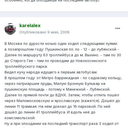
особенно, когда опоздаешь на последний автобус
karelalex
Опубликовано
9 мая, 2008
В Москве по дурости ночью один ходил следующими пуями:
в позапрошлом году: Пушкинская пл. по - 12 - до лубянской -
Далее по маршруту 63 троллейбуса до м. Выхино. - там по 30
до Старого Гая - там по проводам до Новокосинского
троллейбусного парка.
Видел кучу народа идущего к первым автобусам.
В прошлом году: от Метро баррикадная - по садовому кольцу,
через патриаршие пруды, Малую Бронную Бульвар на
пушкинскую площадь - потому к Манежной - Лубянской.
Далее по прямой почти до ВДНХ. Затем, чтобы отлить пошёл
через Маломосковскую и ярославскую (кажется). Дошёл до
линии 11 трамвая. На нём доехал до 16 парковой. По ней
дошёл до линии 41 троллейбуса. И вдоль неё до
комсомольской.
Ну а при опоздании на последний транспорт раза 3 ходил от