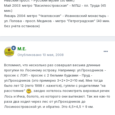
Невский просп. - Русский музей (50 мин.)
Май 2003: метро "Василеостровская" - МЛШ - пл. Труда (45
мин.)
Январь 2004: метро "Чкаловская" - Иоанновский монастырь -
ул. Попова - просп. Медиков - метро "Петроградская" (40 мин.
без учёта остановок)
М.Е.
Опубликовано
10 мая, 2008
Вспомнил, что несколько раз совершал весьма длинные
прогулки по Лосиному острову. Например: ул.Проходчиков -
просек с ЛЭП - просек с 2 белыми будками - Пруд -
ул.Проходчиков (это примерно 3+2+3+2=10 км). Мне тогда
было лет 12 (лето 1998 г. кажется), гуляли с родителями "на
расстояние"
, заодно хотелось посмотреть верховья речек
Лось и Ичка, болото, из которого они вытекают. Так же как-то
раза два ходил через лес от ул.Проходчиков до
Лосиноостровской ул. и обратно. Это 4,5+4,5 = 9 км.