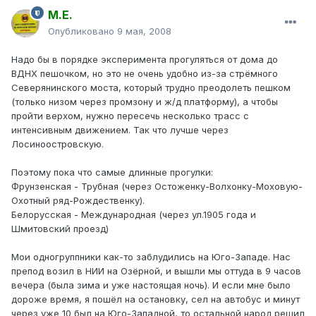
М.Е.
Опубликовано
9 мая, 2008
Надо бы в порядке эксперимента прогуляться от дома до
ВДНХ пешочком, но это не очень удобно из-за стрёмного
Северянинского моста, который трудно преодолеть пешком
(только низом через промзону и ж/д платформу), а чтобы
пройти верхом, нужно пересечь несколько трасс с
интенсивным движением. Так что лучше через
Лосиноостровскую.
Поэтому пока что самые длинные прогулки:
Фрунзенская - Трубная (через Остоженку-Волхонку-Моховую-
Охотный ряд-Рождественку).
Белорусская - Международная (через ул.1905 года и
Шмитовский проезд)
Мои одногруппники как-то заблудились на Юго-Западе. Нас
препод возил в НИИ на Озёрной, и вышли мы оттуда в 9 часов
вечера (была зима и уже настоящая ночь). И если мне было
дороже время, я пошёл на остановку, сел на автобус и минут
через уже 10 был на Юго-Западной, то остальной народ решил