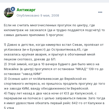
Антикарг
Опубликовано
9 мая, 2008
Если не считать многочисленных прогулок по центру, где
километраж не засекался (да и трудно поддаётся подсчёту) то
самых дальних припомню 5 прогулок:
1) Давно в детстве, когда намертво встал Севак, пропёхал от
ул.Каховка (м-н Бухарест) до Островитянова,45, где
оказалась крупная авария, и прыгнул в обогнанный мной
пешком скотовоз, доехав до БП.
2) Этой зимой, когда в 10 вечера буднего дня было мясо на
Можайке (в центр) прогулялся от остановки "МКАД" 139-го до
остановки "завод КИМ"
3) Осенью шёл от пл.Матвеевская до Верейской из
спортивного интереса, но пришлось продлить прогулку до того
же завода КИМ, ввиду обездвиженности Верейской.
4) Пару лет назад в два часа ночи от ЮЗ до Калужской, с
перерывом на полчаса с целью заправиться пивом. Зато тогда
я имел удовоствие обкатать первый рейс 642-го от Калужки в
5 утра