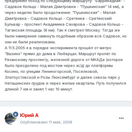
предпринял поход по следующему маршруту: "Баррикадная" -
Садовое Кольцо - Малая Дмитровка - "Пушкинская" (4 км), а
через неделю было продолжение: "Пушкинская" - Малая
Дмитровка - Садовое Кольцо - Сретенка - Сретенский
Бульвар - проспект Академика Сахарова - Садовое Кольцо -
Таганская площадь (8 км). Так я смотрел Москву. Тогда же
были намерения замкнуть подобным образом всё Садовое, но
они не были реализованы.
А 11.5.2005 я в порядке эксперимента прошёл от метро
"Выхино" прямо до дома в Люберцах. Маршрут пролёг по
Рязанскому проспекту, железной дороге от МКАДа (которое
было преодолено под мостом через ж/д) до платформы
Косино, по улицам Лениногорской, Поселковой,
Златоустовской и Розы Люксембург и далее сквозь парк у
Наташинских прудов и через жилые кварталы. Путь получился
длиной 7 км и занял 1 час 10 минут.
Юрий А
Опубликовано
11 мая, 2008