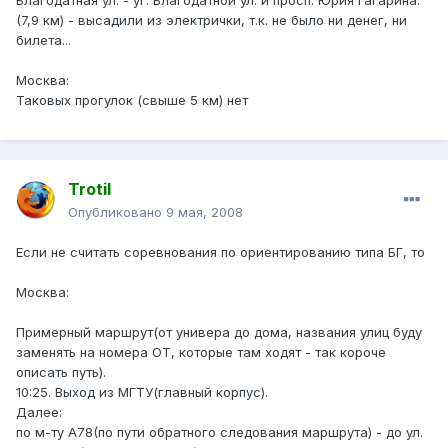
Благодатная ул. - уг. Благодатной ул. и просп. Юрия Гагарина.
(7,9 км) - высадили из электрички, т.к. не было ни денег, ни
билета...
Москва:
Таковых прогулок (свыше 5 км) нет
Trotil
Опубликовано
9 мая, 2008
Если не считать соревнования по ориентированию типа БГ, то
Москва:
Примерный маршрут(от универа до дома, названия улиц буду
заменять на номера ОТ, которые там ходят - так короче
описать путь).
10:25. Выход из МГТУ(главный корпус).
Далее:
по м-ту А78(по пути обратного следования маршрута) - до ул.