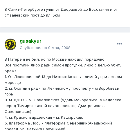
В Санкт-Петербурге гулял от Дворцовой до Восстания и от
ст.заневский пост до пл. 5км
gusakyur
Опубликовано
9 мая, 2008
В Питере я не был, но по Москве находил порядочно.
Все прогулки либо ради самой прогулки, либо с целью убить
время
1. От Люсиновской 13 до Нижних Котлов - зимой , при легком
морозце
2. м. Охотный ряд - по Ленинскому проспекту - м.Воробьевы
горы.
3. м. ВДНХ - м. Савеловская (вдоль монорельса, в недалеко
перед Тимирязевской начал срезать, Дмитровская,
Савеловская)
4. м. Красногвардейская - м. Каширская.
5. платформа Лось - платформа Северянин(Анадырский
проезд, ул. Летчика Бабушкина)