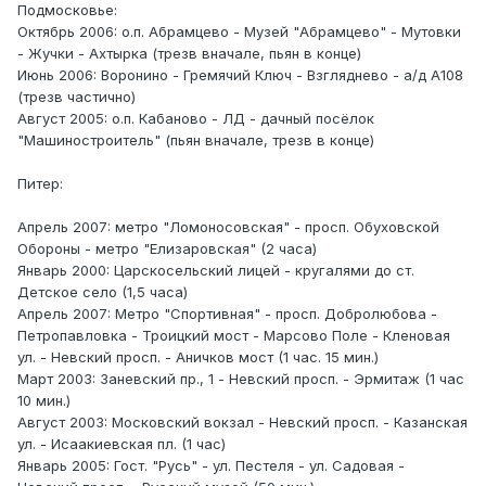
Подмосковье:
Октябрь 2006: о.п. Абрамцево - Музей "Абрамцево" - Мутовки
- Жучки - Ахтырка (трезв вначале, пьян в конце)
Июнь 2006: Воронино - Гремячий Ключ - Взгляднево - а/д А108
(трезв частично)
Август 2005: о.п. Кабаново - ЛД - дачный посёлок
"Машиностроитель" (пьян вначале, трезв в конце)
Питер:
Апрель 2007: метро "Ломоносовская" - просп. Обуховской
Обороны - метро "Елизаровская" (2 часа)
Январь 2000: Царскосельский лицей - кругалями до ст.
Детское село (1,5 часа)
Апрель 2007: Метро "Спортивная" - просп. Добролюбова -
Петропавловка - Троицкий мост - Марсово Поле - Кленовая
ул. - Невский просп. - Аничков мост (1 час. 15 мин.)
Март 2003: Заневский пр., 1 - Невский просп. - Эрмитаж (1 час
10 мин.)
Август 2003: Московский вокзал - Невский просп. - Казанская
ул. - Исаакиевская пл. (1 час)
Январь 2005: Гост. "Русь" - ул. Пестеля - ул. Садовая -