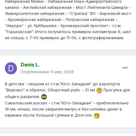
Набережная Мойки - Набережная Ново-Адмиралтейского
канала - Английская набережная - Мост Лейтенанта Шмидта -
Университетская набережная - "Стрелка" ВО - Биржевой мост
- Кронверкская набережная - Петровская набережная -
"Аврора" - ул. Куйбышева - Кронверкский проспект - ст.м.
"Горьковская". Итого получилось примерно километров 9, шел
не спеша, с 7-50 примерно до 11-00, с фотографированием.
Denis L.
Опубликовано
9 мая, 2008
В детстве - пешком от ст.м."Юго-Западная" до аэропорта
"Внуково" и обратно. Оборотный рейс - 31 км
Прогулка для
общего развития.
Савеловский вокзал - ст.м."Юго-Западная" - приблизительно
19 км, ночью, после закрытия метро и без копейки денег в
кармане после большой гулянки в Долгопе.