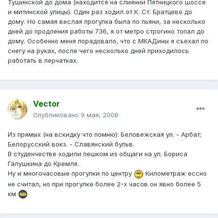
Тушинской до дома (находится на слиянии Пятницкого шоссе
и митинской улицы). Один раз ходил от К. Ст. Братцево до
дому. Но самая веслая прогулка была по пьяни, за несколько
дней до продления работы 736, я от метро строгино топал до
дому. Особенно меня порадовало, что с МКАДины я съехал по
снегу на руках, после чего несколько дней приходилось
работать в перчатках.
Vector
Опубликовано
9 мая, 2008
Из прямых (на вскидку что помню): Беловежская ул. - Арбат;
Белорусский вокз. - Славянский бульв.
В студенчестве ходили пешком из общаги на ул. Бориса
Галушкина до Кремля.
Ну и многочасовые прогулки по центру
Километраж ессно
не считал, но при прогулке более 2-х часов он явно более 5
км