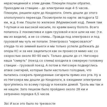
нерасчищенной к этим дачам. Плюнули пошли обратно.
Приходим на станцию - до электрички еще 4-5 часов.
Плюнули, решили идти до Кондопоги. Опять дошли до этого
злополучного переезда. Посмотрели по карте: автодрога 12
км, ж.д. 6 км. Пошли по железке (Мурманский ход). Линия там
1-путная и на высокой насыпи, по краям внизу болото. Всего
попалось 2 локомотива и один грузовой и все шли на нас (т.е.
мы их видели), а не со спины... Правда под электровоз и под
грузовой мы чуть не попали. Электровоз "нарисовался"
откуда-то из зимней вьюги и мы только успели добежать до
опоры КС и за нее зацепиться как он пронесся мимо нас со
скоростью около 80-90 км/ч. Только дошли до ст. Нигозеро
наша "смерть" (поезд со спины) входила в северную головину
станции - грузовой поезд. А потом в Нигозере подверглись
атаке снегирей, которые были настолько голодные, что
пытались сожрать прикуренные сигареты прямо изо рта. Ну а
из Нигозера мы дошли до Кондопоги, в ожидании электрички
прогулялись по всему городу и поехали домой. Троль мы так и
не нашли. Зато пешком было пройдено около 28 км и
затрачено порядка 6,5 часов
ЗЫ: И все это было по трезвости