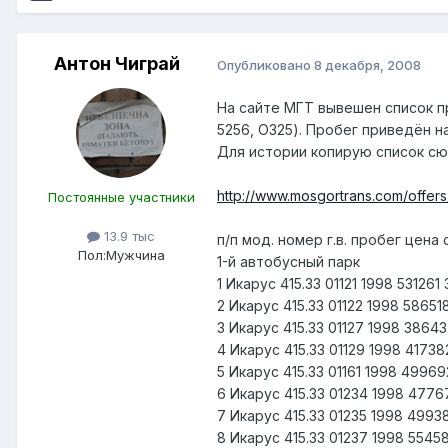
Антон Чиграй
Опубликовано
8 декабря, 2008
На сайте МГТ вывешен список п
5256, O325). Пробег приведён на 
Для истории копирую список сю
http://www.mosgortrans.com/offers
Постоянные участники
13.9 тыс
п/п мод. номер г.в. пробег цена
Пол:
Мужчина
1-й автобусный парк
1 Икарус 415.33 01121 1998 53126
2 Икарус 415.33 01122 1998 5865
3 Икарус 415.33 01127 1998 386
4 Икарус 415.33 01129 1998 417
5 Икарус 415.33 01161 1998 4996
6 Икарус 415.33 01234 1998 477
7 Икарус 415.33 01235 1998 499
8 Икарус 415.33 01237 1998 554