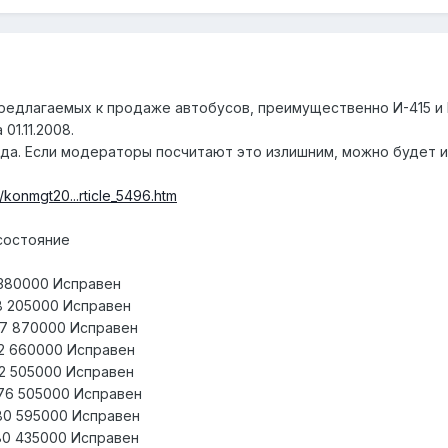
редлагаемых к продаже автобусов, преимущественно И-415 и 
01.11.2008.
да. Если модераторы посчитают это излишним, можно будет и
/konmgt20...rticle_5496.htm
 состояние
1 380000 Исправен
18 205000 Исправен
437 870000 Исправен
382 660000 Исправен
92 505000 Исправен
676 505000 Исправен
380 595000 Исправен
580 435000 Исправен