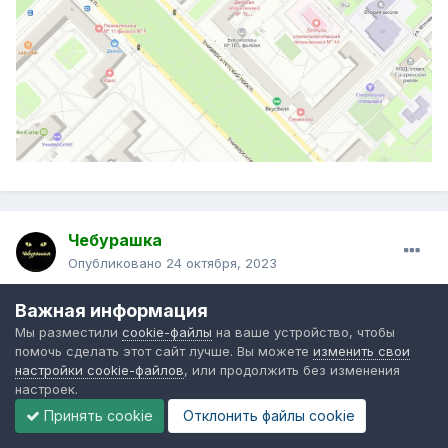
Чебурашка
Опубликовано
24 октября, 2023
Важная информация
В 24.10.2023 в 08:37,
Иван О. С.
сказал:
Мы разместили
cookie-файлы
на ваше устройство, чтобы
помочь сделать этот сайт лучше. Вы можете
изменить свои
Поможет любому маршруту, потому что автобус с
настройки cookie-файлов
, или продолжить без изменения
вменяемым интервалом есть смысл ждать. Если это
настроек.
маршрут из собеса в поликлинику, который для обычных
Принять cookie
Отклонить файлы сookie
пассажиров бесполезен - пустить машины меньшего
класса, но чаще.