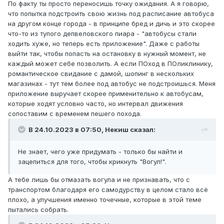
По факту ты просто переносишь точку ожидания. А я говорю,
что попытка подстроить свою жизнь под расписание автобуса
на другом конце города - в принципе бред и дичь и это скорее
что-то из тупого депвеловского пиара - "автобусы стали
ходить хуже, но теперь есть приложение". Даже с работы
выйти так, чтобы попасть на остановку в нужный момент, не
каждый может себе позволить. А если ПОход в ПОликлинику,
романтическое свидание с дамой, шопинг в нескольких
магазинах - тут тем более под автобус не подстроишься. Меня
приложение выручает скорее применительно к автобусам,
которые ходят условно часто, но интервал движения
сопоставим с временем пешего похода.
В 24.10.2023 в 07:50,
Некиш
сказал:
Не знает, чего уже придумать - только бы найти и
зацепиться для того, чтобы крикнуть "Вогул!".
А тебе лишь бы отмазать вогула и не признавать, что с
транспортом благодаря его самодурству в целом стало всё
плохо, а улучшения именно точечные, которые в этой теме
пытались собрать.