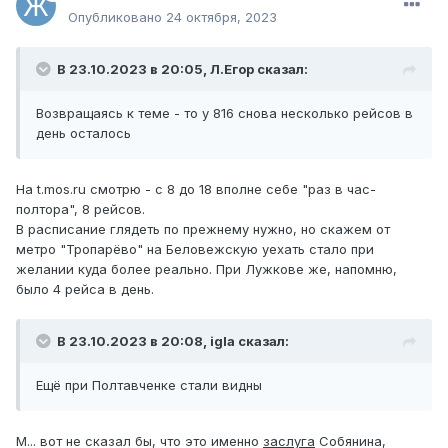
Опубликовано
24 октября, 2023
В 23.10.2023 в 20:05,
Л.Егор
сказал:
Возвращаясь к теме - то у 816 снова несколько рейсов в
день осталось
На t.mos.ru смотрю - с 8 до 18 вполне себе "раз в час-
полтора", 8 рейсов.
В расписание глядеть по прежнему нужно, но скажем от
метро "Тропарёво" на Беловежскую уехать стало при
желании куда более реально. При Лужкове же, напомню,
было 4 рейса в день.
В 23.10.2023 в 20:08,
igla
сказал:
Ещё при Полтавченке стали видны
М... вот не сказал бы, что это именно
заслуга
Собянина,