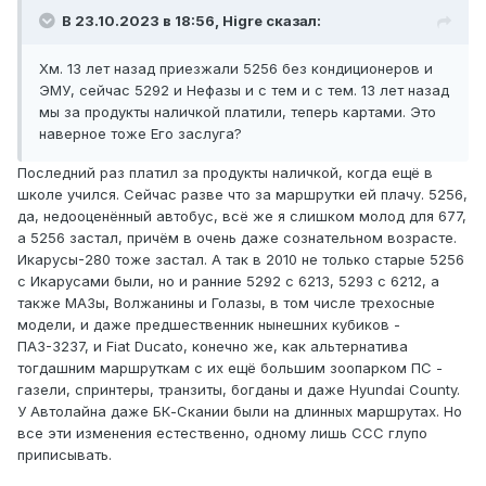
В 23.10.2023 в 18:56,
Higre
сказал:
Хм. 13 лет назад приезжали 5256 без кондиционеров и
ЭМУ, сейчас 5292 и Нефазы и с тем и с тем. 13 лет назад
мы за продукты наличкой платили, теперь картами. Это
наверное тоже Его заслуга?
Последний раз платил за продукты наличкой, когда ещё в
школе учился. Сейчас разве что за маршрутки ей плачу. 5256,
да, недооценённый автобус, всё же я слишком молод для 677,
а 5256 застал, причём в очень даже сознательном возрасте.
Икарусы-280 тоже застал. А так в 2010 не только старые 5256
с Икарусами были, но и ранние 5292 с 6213, 5293 с 6212, а
также МАЗы, Волжанины и Голазы, в том числе трехосные
модели, и даже предшественник нынешних кубиков -
ПАЗ-3237, и Fiat Ducato, конечно же, как альтернатива
тогдашним маршруткам с их ещё большим зоопарком ПС -
газели, спринтеры, транзиты, богданы и даже Hyundai County.
У Автолайна даже БК-Скании были на длинных маршрутах. Но
все эти изменения естественно, одному лишь ССС глупо
приписывать.