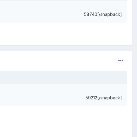
58740[/snapback]
59212[/snapback]