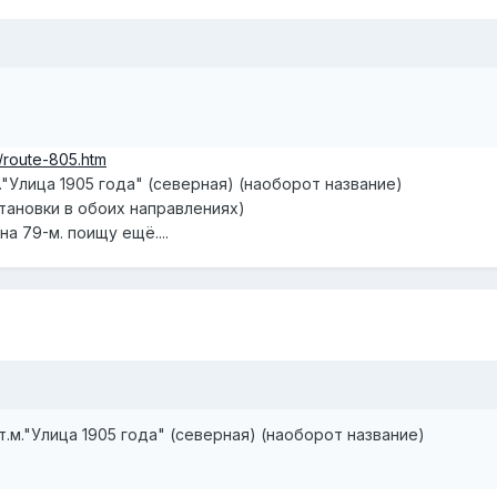
a/route-805.htm
."Улица 1905 года" (северная) (наоборот название)
становки в обоих направлениях)
а 79-м. поищу ещё....
т.м."Улица 1905 года" (северная) (наоборот название)