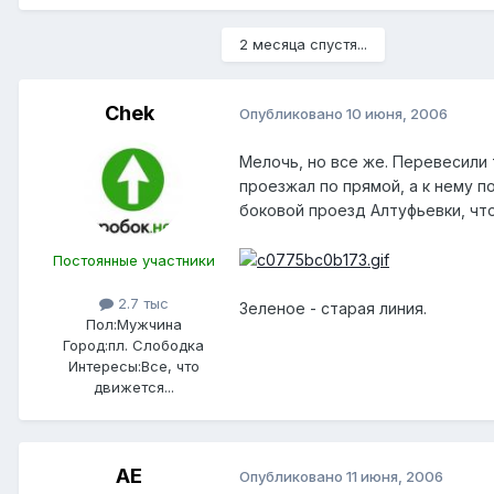
2 месяца спустя...
Chek
Опубликовано
10 июня, 2006
Мелочь, но все же. Перевесили 
проезжал по прямой, а к нему п
боковой проезд Алтуфьевки, чт
Постоянные участники
2.7 тыс
Зеленое - старая линия.
Пол:
Мужчина
Город:
пл. Слободка
Интересы:
Все, что
движется...
АЕ
Опубликовано
11 июня, 2006