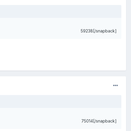
59238[/snapback]
75014[/snapback]