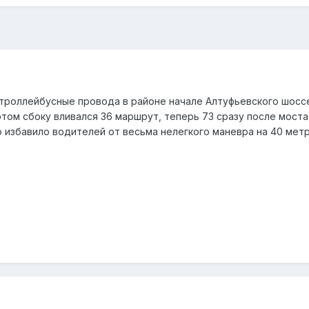
троллейбусные провода в районе начале Алтуфьевского шоссе у
отом сбоку вливался 36 маршрут, теперь 73 сразу после мост
о избавило водителей от весьма нелегкого маневра на 40 мет