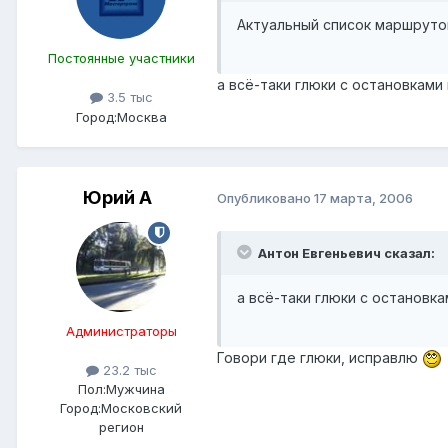
Актуальный список маршрутов
Постоянные участники
а всё-таки глюки с остановками
3.5 тыс
Город:
Москва
Юрий А
Опубликовано
17 марта, 2006
Антон Евгеньевич сказал:
а всё-таки глюки с остановк
Администраторы
Говори где глюки, исправлю
23.2 тыс
Пол:
Мужчина
Город:
Московский
регион