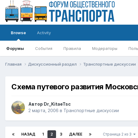
Browse
Activity
Форумы
События
Правила
Модераторы
Поль
Главная
Дискуссионный раздел
Транспортные дискуссии
Схема путевого развития Московс
Автор
Dr_KitaeTsc
2 марта, 2006
в
Транспортные дискуссии
НАЗАД
1
2
3
ДАЛЕЕ
Страница 2 из 3