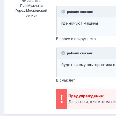
23.2 тыс
Пол:
Мужчина
Город:
Московский
palsam сказал:
регион
где ночуют машины
В парке и вокруг него.
palsam сказал:
будет ли ему альтернатива в
В смысле?
!
Предупреждение:
Да, кстати, о чем тема н