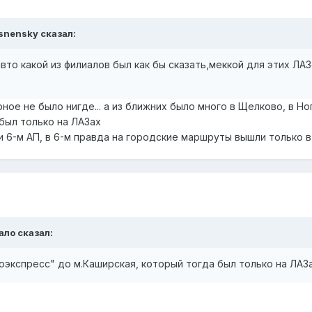
snensky
сказал:
вто какой из филиалов был как бы сказать,меккой для этих Л
ое не было нигде... а из ближних было много в Щелково, в Ног
был только на ЛАЗах
 и 6-м АП, в 6-м правда на городские маршруты вышли только в
ало
сказал:
оэкспресс" до м.Каширская, который тогда был только на ЛАЗ