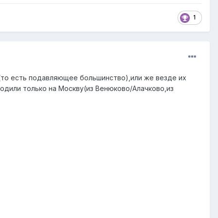
1
в(то есть подавляющее большинство),или же везде их
ходили только на Москву(из Венюково/Алачково,из