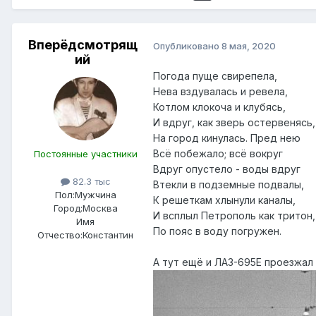
Вперёдсмотрящ
Опубликовано
8 мая, 2020
ий
Погода пуще свирепела,
Нева вздувалась и ревела,
Котлом клокоча и клубясь,
И вдруг, как зверь остервенясь
На город кинулась. Пред нею
Всё побежало; всё вокруг
Постоянные участники
Вдруг опустело - воды вдруг
82.3 тыс
Втекли в подземные подвалы,
Пол:
Мужчина
К решеткам хлынули каналы,
Город:
Москва
И всплыл Петрополь как тритон
Имя
По пояс в воду погружен.
Отчество:
Константин
А тут ещё и ЛАЗ-695Е проезжал