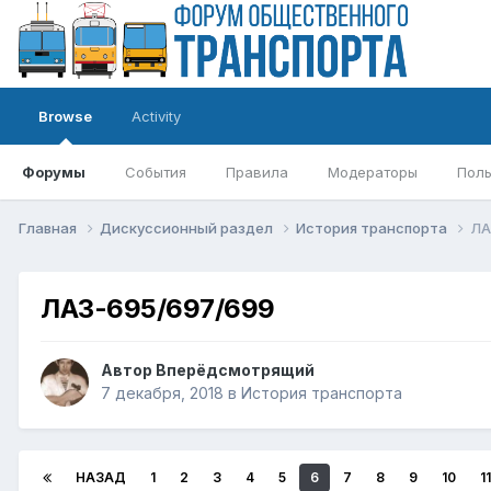
Browse
Activity
Форумы
События
Правила
Модераторы
Поль
Главная
Дискуссионный раздел
История транспорта
ЛА
ЛАЗ-695/697/699
Автор
Вперёдсмотрящий
7 декабря, 2018
в
История транспорта
НАЗАД
1
2
3
4
5
6
7
8
9
10
11