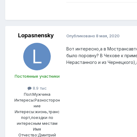
Lopasnensky
Опубликовано
8 мая, 2020
Вот интересно,а в Мострансавто
было поровну? В Чехове к приме
Нерастанного и из Чернецкого),
Постоянные участники
8.9 тыс
Пол:
Мужчина
Интересы:
Разносторон
ние
Интересы:
жизнь,транс
порт,поездки по
интересным местам
Имя
Отчество:
Дмитрий