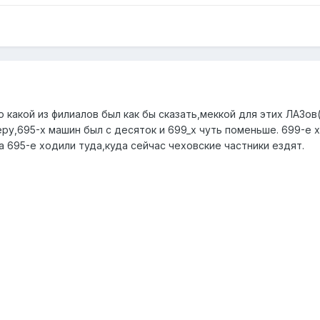
 какой из филиалов был как бы сказать,меккой для этих ЛАЗо
ру,695-х машин был с десяток и 699_х чуть поменьше. 699-е 
а 695-е ходили туда,куда сейчас чеховские частники ездят.