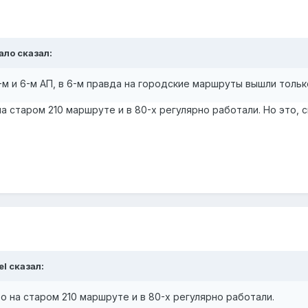
ало
сказал:
3-м и 6-м АП, в 6-м правда на городские маршруты вышли тольк
 на старом 210 маршруте и в 80-х регулярно работали. Но это,
el
сказал:
то на старом 210 маршруте и в 80-х регулярно работали.