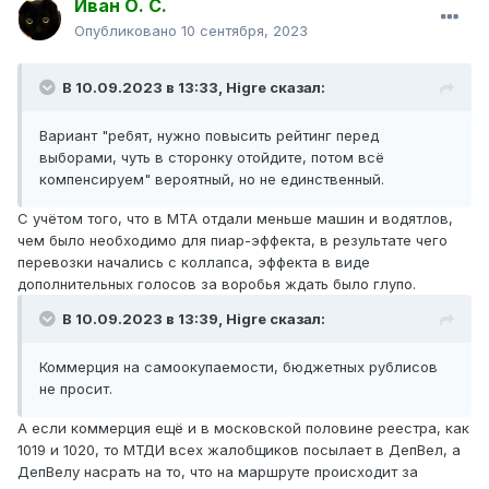
Иван О. С.
Опубликовано
10 сентября, 2023
В 10.09.2023 в 13:33,
Higre
сказал:
Вариант "ребят, нужно повысить рейтинг перед
выборами, чуть в сторонку отойдите, потом всё
компенсируем" вероятный, но не единственный.
С учётом того, что в МТА отдали меньше машин и водятлов,
чем было необходимо для пиар-эффекта, в результате чего
перевозки начались с коллапса, эффекта в виде
дополнительных голосов за воробья ждать было глупо.
В 10.09.2023 в 13:39,
Higre
сказал:
Коммерция на самоокупаемости, бюджетных рублисов
не просит.
А если коммерция ещё и в московской половине реестра, как
1019 и 1020, то МТДИ всех жалобщиков посылает в ДепВел, а
ДепВелу насрать на то, что на маршруте происходит за