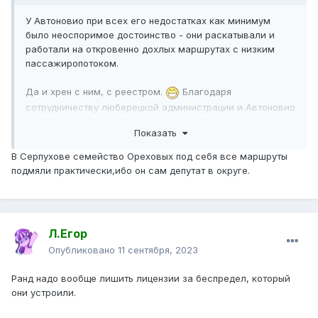
У Автоновио при всех его недостатках как минимум
было неоспоримое достоинство - они раскатывали и
работали на откровенно дохлых маршрутах с низким
пассажиропотоком.
Да и хрен с ним, с реестром.
Благодаря
сотрудничеству люберецкой администрации и Автоновио
у Самолёта-Томилино есть свой маршрут до метро, и
Показать
теперь ещё Егорово пытаются раскатать до метро. Есть
57л, а в Лыткарино 393-го фактически нет.
В Серпухове семейство Ореховых под себя все маршруты
подмяли практически,ибо он сам депутат в округе.
Они катались по нашему 29, пока в 2011 году м5 не
сузили до одной полосы, и поток не вырос в разы, там
уже ЛАТП вернулся на свои выхода.
Л.Егор
У нас же петровские новостройки хотят себе маршрут
до метро - а хрен вам, катайтесь на отдельных рейсах
Опубликовано
11 сентября, 2023
МТА через весь город со всеми остановками. Будь у
Автоновио возможности - давно бы туда пролезли.
Ранд надо вообще лишить лицензии за беспредел, который
они устроили.
В Раменском Уважаемые районного масштаба -