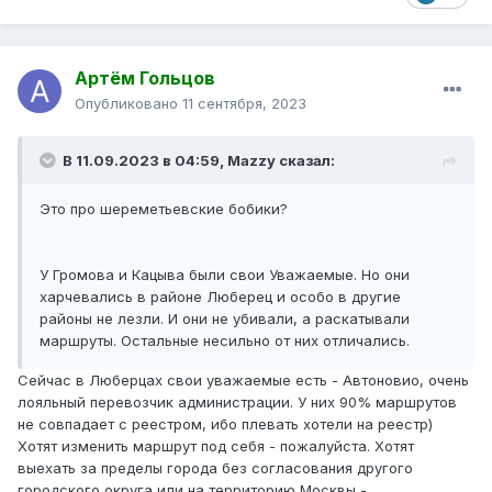
Артём Гольцов
Опубликовано
11 сентября, 2023
В 11.09.2023 в 04:59,
Mazzy
сказал:
Это про шереметьевские бобики?
У Громова и Кацыва были свои Уважаемые. Но они
харчевались в районе Люберец и особо в другие
районы не лезли. И они не убивали, а раскатывали
маршруты. Остальные несильно от них отличались.
Сейчас в Люберцах свои уважаемые есть - Автоновио, очень
лояльный перевозчик администрации. У них 90% маршрутов
не совпадает с реестром, ибо плевать хотели на реестр)
Хотят изменить маршрут под себя - пожалуйста. Хотят
выехать за пределы города без согласования другого
городского округа или на территорию Москвы -