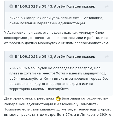
В 11.09.2023 в 05:43,
Артём Гольцов
сказал:
ейчас в Люберцах свои уважаемые есть - Автоновио,
очень лояльный перевозчик администрации.
У Автоновио при всех его недостатках как минимум было
неоспоримое достоинство - они раскатывали и работали на
откровенно дохлых маршрутах с низким пассажиропотоком.
В 11.09.2023 в 05:43,
Артём Гольцов
сказал:
У них 90% маршрутов не совпадает с реестром, ибо
плевать хотели на реестр) Хотят изменить маршрут под
себя - пожалуйста. Хотят выехать за пределы города без
согласования другого городского округа или на
территорию Москвы - пожалуйста.
Да и хрен с ним, с реестром.
Благодаря сотрудничеству
люберецкой администрации и Автоновио у Самолёта-
Томилино есть свой маршрут до метро, и теперь ещё Егорово
пытаются раскатать до метро. Есть 57л, а в Лыткарино 393-го