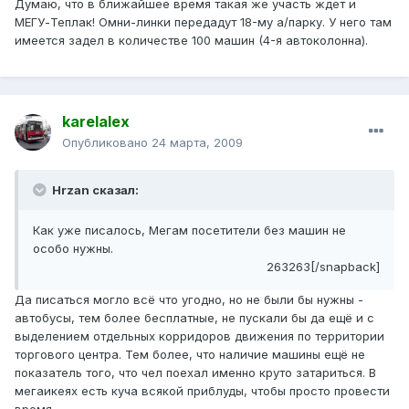
Думаю, что в ближайшее время такая же участь ждет и
МЕГУ-Теплак! Омни-линки передадут 18-му а/парку. У него там
имеется задел в количестве 100 машин (4-я автоколонна).
karelalex
Опубликовано
24 марта, 2009
Hrzan сказал:
Как уже писалось, Мегам посетители без машин не
особо нужны.
263263[/snapback]
Да писаться могло всё что угодно, но не были бы нужны -
автобусы, тем более бесплатные, не пускали бы да ещё и с
выделением отдельных корридоров движения по территории
торгового центра. Тем более, что наличие машины ещё не
показатель того, что чел поехал именно круто затариться. В
мегаикеях есть куча всякой приблуды, чтобы просто провести