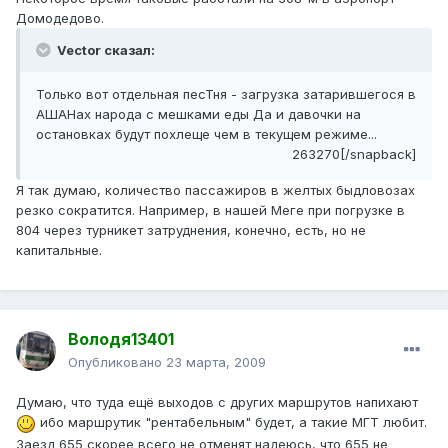
Домодедово.
Vector сказал:
Только вот отдельная песТня - загрузка затарившегося в
АШАНах народа с мешками еды Да и давочки на
остановках будут похлеще чем в текущем режиме...
263270[/snapback]
Я так думаю, количество пассажиров в желтых быдловозах
резко сократится. Например, в нашей Меге при погрузке в
804 через турникет затруднения, конечно, есть, но не
капитальные.
Володя13401
Опубликовано
23 марта, 2009
Думаю, что туда ещё выходов с других маршрутов напихают
ибо маршрутик "рентабельным" будет, а такие МГТ любит.
Заезд 655 скорее всего не отменят надеюсь, что 655 не