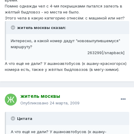
время.
Помню однажды чел с 4-мя покрышками пытался залезть в
жёлтый быдловоз - но места не было.
Этого чела в какую категорию отнесём: с машиной или нет?
житель москвы сказал:
Интересно, а какой номер дадут "нововылупившемуся"
маршруту?
263299[/snapback]
А что ещё не дали? У ашаноавтобусов (к ашану-красногорск)
номера есть, также у жёлтых быдловозов (в мегу-химки).
житель москвы
Опубликовано
24 марта, 2009
Цитата
А что ещё не дали? У ашаноавтобусов (к ашану-