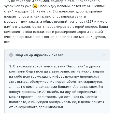
- ну не такая уж и голимая, пример с ст.м. "Каховская" в
зубах навяз уже.
Навскидку вспоминается ст. м. "Теплый
стан", маршрут 58, кажется, 2-х полосная дорога, крайняя
правая полоса и, как правило, остановка заняты
маршрутными такси, а общественный транспорт (227 и иже с
ним) вынуждены сажать пассажиров во второй полосе. Ваша
компания готова вложиться в расширение дороги за свой
счет для организации стоянки для своих же машин? Думаю,
нет.
Владимир Яцукович сказал:
3. С экономической точки зрения "Автолайн" и другие
компании будут всегда в выигрыше, им не нужно тащить
на себе всю громоздкую инфраструктуру (перевозки
льготников, обслуживание нерентабельных маршрутов,
.... -черт с ними с вокзалами Вашими. А в остальном Вы
заблуждаетесь. Ни Автолайн, ни другой перевозчик не
может бросить нерентабельную сеть, как Вы наивно
полагаете, а вынужден обслуживать ее, в целях защиты
от конкурентного проникновения.