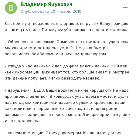
Владимир Яцукович
Опубликовано
20 января, 2010
Как советуют психологи, я стараюсь не ругать Вашу позицию,
а защищать свою. Потому сугубо ловлю на несоответствиях:
- Облепленные конечные. Сами честно ответьте. оттуда откуда
мы ущли, место осталось пустое? -Нет, оно быстро
заполнилось бомбилами или личным транспортом.
- откуда у нас данные? У нас до фига всяких данных. 21-й век
-век информации, выживает тот, кто больше знает, и быстрее
эти данные получает. Легко разводить незнаек.
- нарушения ПДД. А Ваши водители их не нарушают? Не надо
противопоставляться. В конкурсах участвуем вместе, и судят
нас по одним критериям,и давайте будем откровенны, наши
как водители в персональных зачетах, так и предприятия
занимают традиционно первые места. Эти критерии не купишь
и не подтасуешь.
- конечные станции. Отвечу примером. Когда выкинули все