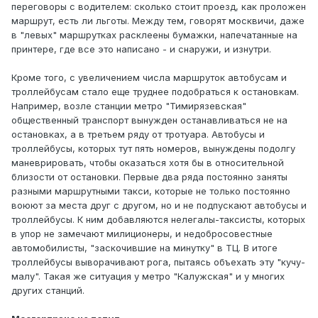
переговоры с водителем: сколько стоит проезд, как проложен
маршрут, есть ли льготы. Между тем, говорят москвичи, даже
в "левых" маршрутках расклеены бумажки, напечатанные на
принтере, где все это написано - и снаружи, и изнутри.
Кроме того, с увеличением числа маршруток автобусам и
троллейбусам стало еще труднее подобраться к остановкам.
Например, возле станции метро "Тимирязевская"
общественный транспорт вынужден останавливаться не на
остановках, а в третьем ряду от тротуара. Автобусы и
троллейбусы, которых тут пять номеров, вынуждены подолгу
маневрировать, чтобы оказаться хотя бы в относительной
близости от остановки. Первые два ряда постоянно заняты
разными маршрутными такси, которые не только постоянно
воюют за места друг с другом, но и не подпускают автобусы и
троллейбусы. К ним добавляются нелегалы-таксисты, которых
в упор не замечают милиционеры, и недобросовестные
автомобилисты, "заскочившие на минутку" в ТЦ. В итоге
троллейбусы выворачивают рога, пытаясь объехать эту "кучу-
малу". Такая же ситуация у метро "Калужская" и у многих
других станций.