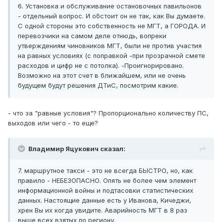
6. Установка и обслуживание остановочных павильонов
- отдельный вопрос. И обстоит он не так, как Вы думаете.
С одной стороны это собственность не МГТ, а ГОРОДА. И
перевозчики на самом деле отнюдь, вопреки
утверждениям чиновников МГТ, были не против участия
на равных условиях (с поправкой -при прозрачной смете
расходов и цифр не с потолка). -Проигнорировано.
Возможно на этот счет в ближайшем, или не очень
будущем будут решения ДТиС, посмотрим какие.
- что за "равные условия"? Пропорционально количеству ПС,
выходов или чего - то еще?
Владимир Яцукович сказал:
7. маршрутное такси - это не всегда БЫСТРО, но, как
правило - НЕБЕЗОПАСНО. Опять не более чем элемент
информационной войны и подтасовки статистических
данных. Настоящие данные есть у Иванова, Кичеджи,
хрен Вы их когда увидите. Аварийность МГТ в 8 раз
выше всех взятых по региону.