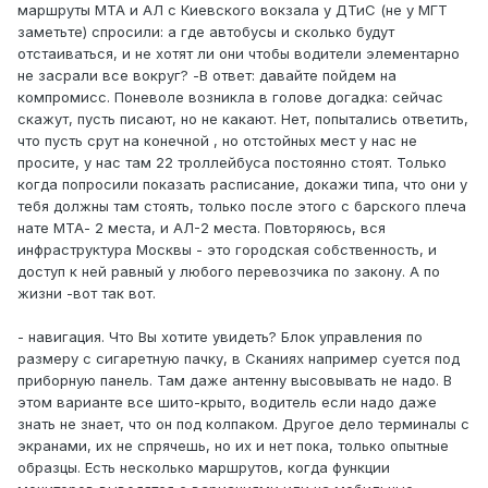
маршруты МТА и АЛ с Киевского вокзала у ДТиС (не у МГТ
заметьте) спросили: а где автобусы и сколько будут
отстаиваться, и не хотят ли они чтобы водители элементарно
не засрали все вокруг? -В ответ: давайте пойдем на
компромисс. Поневоле возникла в голове догадка: сейчас
скажут, пусть писают, но не какают. Нет, попытались ответить,
что пусть срут на конечной , но отстойных мест у нас не
просите, у нас там 22 троллейбуса постоянно стоят. Только
когда попросили показать расписание, докажи типа, что они у
тебя должны там стоять, только после этого с барского плеча
нате МТА- 2 места, и АЛ-2 места. Повторяюсь, вся
инфраструктура Москвы - это городская собственность, и
доступ к ней равный у любого перевозчика по закону. А по
жизни -вот так вот.
- навигация. Что Вы хотите увидеть? Блок управления по
размеру с сигаретную пачку, в Сканиях например суется под
приборную панель. Там даже антенну высовывать не надо. В
этом варианте все шито-крыто, водитель если надо даже
знать не знает, что он под колпаком. Другое дело терминалы с
экранами, их не спрячешь, но их и нет пока, только опытные
образцы. Есть несколько маршрутов, когда функции