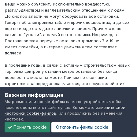
вещи можно объяснить исключительно вредностью,
разгильдяйством и наплевательским отношением к людям.
До сих пор власти не могут оборудовать все остановки.
Говорят об электронных табло и прочих новшествах, а до сих
пор не везде есть даже лавочки и навесы. Причем это не
какие-то "уголки", а самый центр столицы. Например, в
Протопоповском переулке остановка трамваев 7 и 19 не
имеет скамейки, а интервал движения там составляет
полчаса.
В последние годы, в связи с активным строительством новых
торговых центров у станций метро остановки без конца
переносят с места на место. Причем по окончании
строительства нередко оказывается, что покупателей этих
самых ТЦ высаживают по-прежнему за километр от бывшей
Важная информация
стройки и от станции метро.
Мы разместили
cookie-файлы
на ваше устройство, чтобы
помочь сделать этот сайт лучше. Вы можете
изменить свои
По-прежнему не топят зимой, хотя трудно поверить, что в
настройки cookie-файлов
, или продолжить без изменения
современном городском транспорте нет печки.
настроек.
Несмотря на техническое оснащение, пассажиры-новички по-
Принять cookie
Отклонить файлы сookie
прежнему проскакивают нужные остановки. Водители