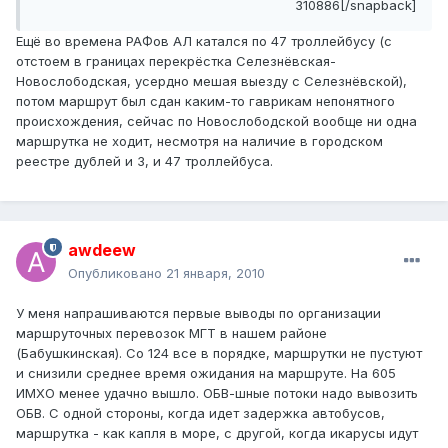
310886[/snapback]
Ещё во времена РАФов АЛ катался по 47 троллейбусу (с
отстоем в границах перекрёстка Селезнёвская-
Новослободская, усердно мешая выезду с Селезнёвской),
потом маршрут был сдан каким-то гаврикам непонятного
происхождения, сейчас по Новослободской вообще ни одна
маршрутка не ходит, несмотря на наличие в городском
реестре дублей и 3, и 47 троллейбуса.
awdeew
Опубликовано
21 января, 2010
У меня напрашиваются первые выводы по организации
маршруточных перевозок МГТ в нашем районе
(Бабушкинская). Со 124 все в порядке, маршрутки не пустуют
и снизили среднее время ожидания на маршруте. На 605
ИМХО менее удачно вышло. ОБВ-шные потоки надо вывозить
ОБВ. С одной стороны, когда идет задержка автобусов,
маршрутка - как капля в море, с другой, когда икарусы идут