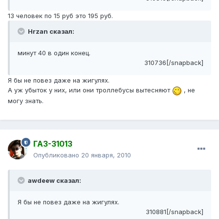
13 человек по 15 руб это 195 руб.
Hrzan сказал:
минут 40 в один конец.
310736[/snapback]
Я бы не повез даже на жигулях.
А уж убыток у них, или они троллебусы вытесняют
, не
могу знать.
ГАЗ-31013
Опубликовано
20 января, 2010
awdeew сказал:
Я бы не повез даже на жигулях.
310881[/snapback]