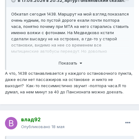
В 17.05.2026 в 20:32,
Артур Гольяновский
сказал:
Обкатал сегодня 1438. Маршрут на мой взгляд показался
очень нудным, по пустой дороге ехали почти полтора
часа, понятно почему при МТА на него старались ставить
именно вояжи с фотонами. На Медведково кстати
сделали высадку не на островке, а где-то у старой
остановки, видимо на нее со временем все
мытищинские автобусы переедут. Но довольно
интересно было подслушать разговор водителя с
Показать
гкушником на отстое в Чиверево — как я понял, водила
очень жаловался, что его на этот маршрут буквально
А что, 1438 останавливается у каждого остановочного пункта,
начальник уговаривал поехать, и что вместо родного
даже если нет пассажиров на остановке и никто не
Гольяново где все на веники переводят, его заставляют
выходит? Как-то пессимистично звучит -полтора часа.Я то
ездить куда-то в еб@ня, и что дескать почему вообще
думал, на нем минут за 40 до Пансионата можно доехать.
МГТ обязан их возить.
влад92
Опубликовано
18 мая