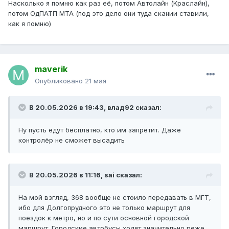
Насколько я помню как раз её, потом Автолайн (Краслайн),
потом ОдПАТП МТА (под это дело они туда скании ставили,
как я помню)
maverik
Опубликовано
21 мая
В 20.05.2026 в 19:43,
влад92
сказал:
Ну пусть едут бесплатно, кто им запретит. Даже
контролёр не сможет высадить
В 20.05.2026 в 11:16,
sai
сказал:
На мой взгляд, 368 вообще не стоило передавать в МГТ,
ибо для Долгопрудного это не только маршрут для
поездок к метро, но и по сути основной городской
маршрут. Городские автобусы ходят значительно реже.