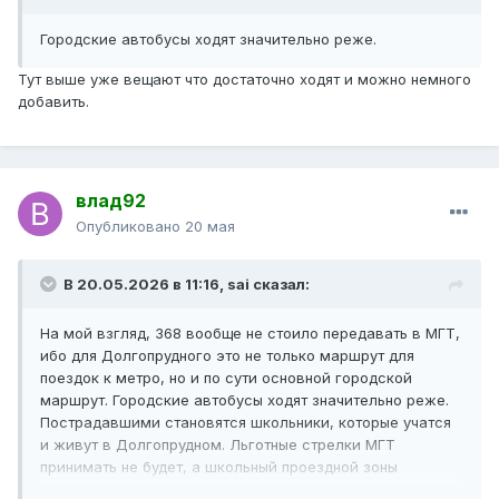
Городские автобусы ходят значительно реже.
Тут выше уже вещают что достаточно ходят и можно немного
добавить.
влад92
Опубликовано
20 мая
В 20.05.2026 в 11:16,
sai
сказал:
На мой взгляд, 368 вообще не стоило передавать в МГТ,
ибо для Долгопрудного это не только маршрут для
поездок к метро, но и по сути основной городской
маршрут. Городские автобусы ходят значительно реже.
Пострадавшими становятся школьники, которые учатся
и живут в Долгопрудном. Льготные стрелки МГТ
принимать не будет, а школьный проездной зоны
Пригород им не положен, т.к. в Москве они не живут и не