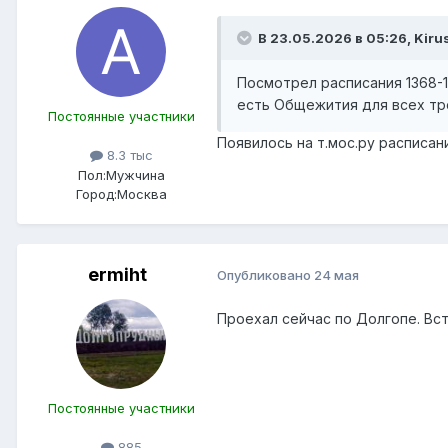
В 23.05.2026 в 05:26,
Kiru
Посмотрел расписания 1368-1
есть Общежития для всех тро
Постоянные участники
Появилось на т.мос.ру расписани
8.3 тыс
Пол:
Мужчина
Город:
Москва
ermiht
Опубликовано
24 мая
Проехал сейчас по Долгопе. Вст
Постоянные участники
885