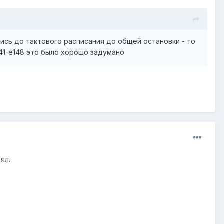
лись до тактового расписания до общей остановки - то
141-е148 это было хорошо задумано
ял.