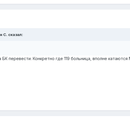
н С.
сказал:
а БК перевести. Конкретно где 119 больница, вполне катаютс