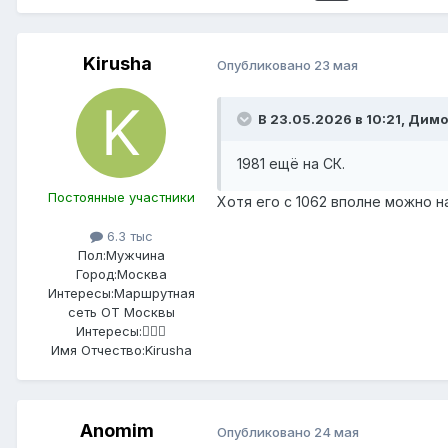
Kirusha
Опубликовано
23 мая
В 23.05.2026 в 10:21,
Димо
1981 ещё на СК.
Постоянные участники
Хотя его с 1062 вполне можно н
6.3 тыс
Пол:
Мужчина
Город:
Москва
Интересы:
Маршрутная
сеть ОТ Москвы
Интересы:
🤷🏻‍♂️
Имя Отчество:
Kirusha
Anomim
Опубликовано
24 мая