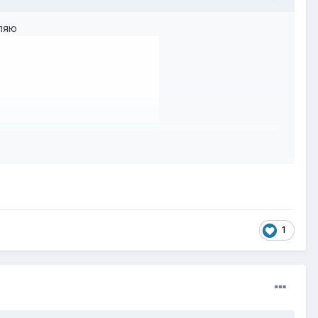
пляю
1