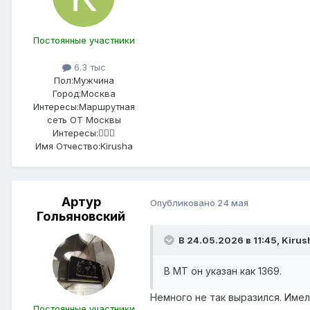
Постоянные участники
6.3 тыс
Пол:
Мужчина
Город:
Москва
Интересы:
Маршрутная
сеть ОТ Москвы
Интересы:
🤷🏻‍♂️
Имя Отчество:
Kirusha
Артур
Опубликовано
24 мая
Гольяновский
В 24.05.2026 в 11:45,
Kirus
В МТ он указан как 1369.
Немного не так выразился. Име
Постоянные участники