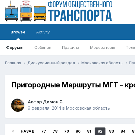
Browse
Activity
Форумы
События
Правила
Модераторы
Поль
Главная
Дискуссионный раздел
Московская область
Пр
Пригородные Маршруты МГТ - кр
Автор
Димон С.
9 февраля, 2014
в
Московская область
НАЗАД
77
78
79
80
81
82
83
84
8