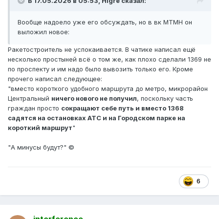
В 17.05.2026 в 05:53,
Higre
сказал:
Вообще надоело уже его обсуждать, но в вк МТМН он
выложил новое:
Ракетостроитель не успокаивается. В чатике написал ещё
несколько простыней всё о том же, как плохо сделали 1369 не
по проспекту и им надо было вывозить только его. Кроме
прочего написал следующее:
"вместо короткого удобного маршрута до метро, микрорайон
Центральный
ничего нового не получил
, поскольку часть
граждан просто
сокращают себе путь и вместо 1368
садятся на остановках АТС и на Городском парке на
короткий маршрут
"
"А минусы будут?" ©
6