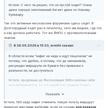
Кстати. С чего ты решил, что он пустой ходит? Очень
даже хорошо заполненный бегает даже по Новому
бульвару.
Так это активные московские форумчане здесь сидят. В
Долгопрудный ездят раз в пятилетку, зато им виднее, где что
и как должно работать. Тот же ФИПС с противоположным
знаком.
В 28.05.2026 в 15:23,
ermiht
сказал:
В области всем "нафиг не надо и идут пешочком" не
потому, что удобно, а потому, что до чиновников,
рисующих маршруты на бумаге без привязки к
реальности, не достучаться.
Кстати, продление до Физтехлицея 560го вполне себе
просматривается, т.к. и в лицей и в стадион Салют
активно ездят москвичи.
Показать
Идею метро в Долгопрудный озвучивают годов с 70-х.
Кстати, 560 надо нафиг отменить. Какую пользу маршрут
Типа Физтех же у нас. По факту если не будут продлять
приносит местным жителям, если он создан
для подвоза