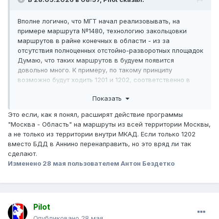
Вполне логично, что МГТ начал реализовывать, на
примере маршрута №1480, технологию закольцовки
маршрутов в райне конечных в области - из за
отсутствия полноценных отстойно-разворотных площадок
Думаю, что таких маршрутов в будуем появится
довольно много. К примеру, по такому принципу
возможно будут ходить 1201 и 1202, соответственно в
Боброво и Дрожжино
Показать
Это если, как я понял, расширят действие программы
"Москва - Область" на маршруты из всей территории Москвы,
а не только из территории внутри МКАД. Если только 1202
вместо БДД в Аннино перенаправить, но это вряд ли так
сделают.
Изменено
28 мая
пользователем Антон Бездетко
Pilot
Опубликовано
28 мая