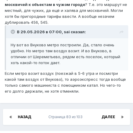
ЛДЛ до Шарика, то вряд ли оно тут появится. Да и если
москвичей к объектам в чужом городе
? Т.е. это маршрут не
будут, не факт что через Долгопу побежит.
местный, для чужих, да ещё и халява для москвичей. Могли
хотя бы пригородные тарифы ввести. А вообще незачем
дублировать 456, 545.
В 29.05.2026 в 07:00,
sai
сказал:
Ну вот во Внуково метро построили. Да, стало очень
удобно. Но метро там воздух возит. И во Внуково, в
отличии от Шереметьево, рядом есть поселок, который
хоть какой-то поток дает.
Если метро возит воздух (поезжай в 5-6 утра и посмотри
какой там воздух от Внуково), то аэроэкспресс тогда вообще
только самого машиниста с помощником катал. Но чего-то
его долго держали, не хотя отменяли.
НАЗАД
Страница 83 из 103
ДАЛЕЕ