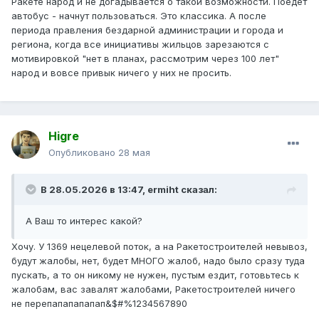
Ракете народ и не догадывается о такой возможности. Поедет
автобус - начнут пользоваться. Это классика. А после
периода правления бездарной администрации и города и
региона, когда все инициативы жильцов зарезаются с
мотивировкой "нет в планах, рассмотрим через 100 лет"
народ и вовсе привык ничего у них не просить.
Higre
Опубликовано
28 мая
В 28.05.2026 в 13:47,
ermiht
сказал:
А Ваш то интерес какой?
Хочу. У 1369 нецелевой поток, а на Ракетостроителей невывоз,
будут жалобы, нет, будет МНОГО жалоб, надо было сразу туда
пускать, а то он никому не нужен, пустым ездит, готовьтесь к
жалобам, вас завалят жалобами, Ракетостроителей ничего
не перепапапапапап&$#%1234567890