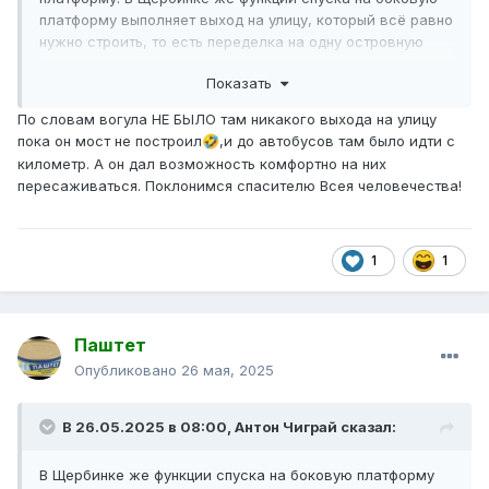
платформу выполняет выход на улицу, который всё равно
нужно строить, то есть переделка на одну островную
платформу не помогла бы сэкономить на спусках.
Показать
Хотя вот прям чётко однозначного решения здесь нет,
всякие Опалихи тоже переделывают на островные с
По словам вогула НЕ БЫЛО там никакого выхода на улицу
обязательным забегом через конкорс.
пока он мост не построил
,и до автобусов там было идти с
🤣
километр. А он дал возможность комфортно на них
пересаживаться. Поклонимся спасителю Всея человечества!
1
1
Паштет
Опубликовано
26 мая, 2025
В 26.05.2025 в 08:00,
Антон Чиграй
сказал:
В Щербинке же функции спуска на боковую платформу