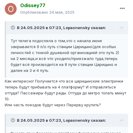
Odissey77
Опубликовано
24 мая, 2025
В 24.05.2025 в 07:23,
Lopasnensky
сказал:
Тут телега подоспела о том,что с начала июня
закрывается 9 п/о путь станции Царицыно(для особых
личностей с тонкой душевной организацией это путь 2)
на 2 месяца,и всё что уходило/приезжало туда,теперь
будет всё производится на 8 пути станции Царицыно и
далее на 3 и 4 путь.
Как интересно! Получается что все царицынские электрички
теперь будут прибывать на 4 платформу? И отправляться
оттуда? Пассажиры будут рады. Оттуда до метро топать минут
10.
Или часть поездов будут через Перерву крутить?
В 24.05.2025 в 07:23,
Lopasnensky
сказал: