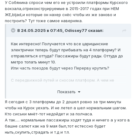
У Собянина спроси чем его не устроили платформы Курского
вокзала,отреконструируемые в 2015-2017 годах при НЕМ
ЖЕ,bljad,и которые он нахер снёс чтобы их же заново и
построить? Тут тоже самое наверняка.
В 24.05.2025 в 07:45,
Odissey77
сказал:
Как интересно! Получается что все царицынские
электрички теперь будут прибывать на 4 платформу? И
отправляться оттуда? Пассажиры будут рады. Оттуда до
метро топать минут 10.
Или часть поездов будут через Перерву крутить?
С передвижкой путей и сносом платформ. А чем не
устроила старая конфигурация станции?
Показать
Я сегодня с 3 платформы до 2 дошел ровно за три минуты
чтобы на Курок уехать. И не летел а шел нормальным шагом.
Кто сиськи мнёт-тот недойдет и за полчаса.
А так..... нормальные пассажиры ходят туда и ничего а у кого в
башне салют как на 9 мая был,тот естессно будет
ныть,скулить,страдать и т.д и т.п.