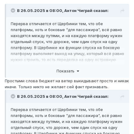
В 26.05.2025 в 08:00,
Антон Чиграй
сказал:
Перерва отличается от Щербинки тем, что обе
платформы, хоть и боковые "для пассажира", всё равно
находятся между путями, и на каждую платформу нужен
отдельный спуск, что дороже, чем один спуск на одну
платформу. В Щербинке же функции спуска на боковую
платформу выполняет выход на улицу, который всё равно
нужно строить, то есть переделка на одну островную
платформу не помогла бы сэкономить на спусках.
Показать
Хотя вот прям чётко однозначного решения здесь нет,
всякие Опалихи тоже переделывают на островные с
Простыми слова бюджет на ветер выкидывают просто и никак
обязательным забегом через конкорс.
иначе. Только никто не желает сей факт признавать.
В 26.05.2025 в 08:00,
Антон Чиграй
сказал:
Перерва отличается от Щербинки тем, что обе
платформы, хоть и боковые "для пассажира", всё равно
находятся между путями, и на каждую платформу нужен
отдельный спуск, что дороже, чем один спуск на одну
платформу. В Щербинке же функции спуска на боковую