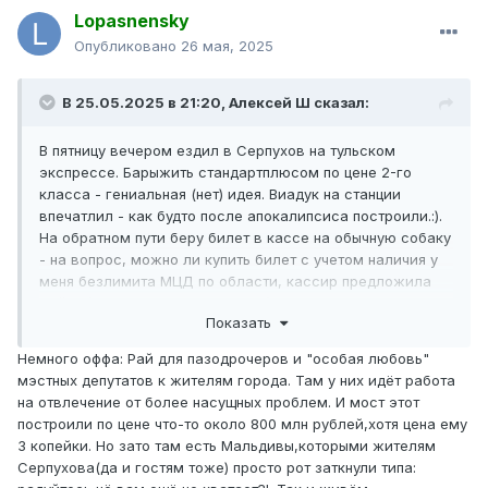
Lopasnensky
Опубликовано
26 мая, 2025
В 25.05.2025 в 21:20,
Алексей Ш
сказал:
В пятницу вечером ездил в Серпухов на тульском
экспрессе. Барыжить стандартплюсом по цене 2-го
класса - гениальная (нет) идея. Виадук на станции
впечатлил - как будто после апокалипсиса построили.:).
На обратном пути беру билет в кассе на обычную собаку
- на вопрос, можно ли купить билет с учетом наличия у
меня безлимита МЦД по области, кассир предложила
выйти (что интересно, в Чехове), и валидировать билет
Показать
самостоятельно. Пришлось брать билет до Битцы и
дальше по старой доброй "большой Москве", которая у
Немного оффа: Рай для пазодрочеров и "особая любовь"
меня на другой карте.
мэстных депутатов к жителям города. Там у них идёт работа
Офф: а сам город - царство изделий завода ПАЗ.:).
на отвлечение от более насущных проблем. И мост этот
построили по цене что-то около 800 млн рублей,хотя цена ему
3 копейки. Но зато там есть Мальдивы,которыми жителям
Серпухова(да и гостям тоже) просто рот заткнули типа: