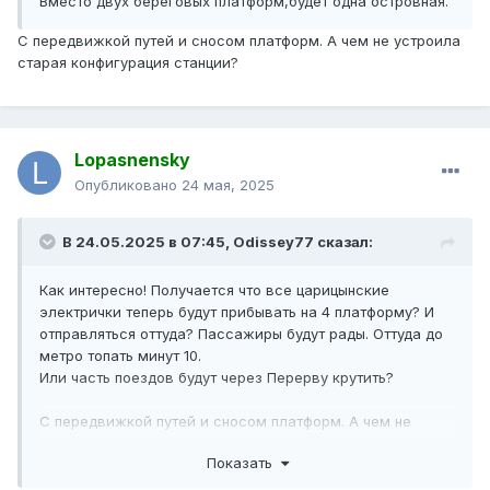
Вместо двух береговых платформ,будет одна островная.
С передвижкой путей и сносом платформ. А чем не устроила
старая конфигурация станции?
Lopasnensky
Опубликовано
24 мая, 2025
В 24.05.2025 в 07:45,
Odissey77
сказал:
Как интересно! Получается что все царицынские
электрички теперь будут прибывать на 4 платформу? И
отправляться оттуда? Пассажиры будут рады. Оттуда до
метро топать минут 10.
Или часть поездов будут через Перерву крутить?
С передвижкой путей и сносом платформ. А чем не
устроила старая конфигурация станции?
Показать