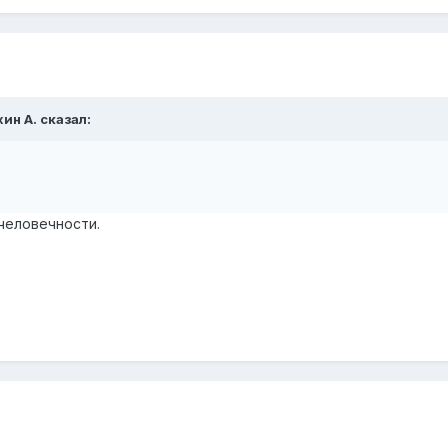
хин А.
сказал:
человечности.