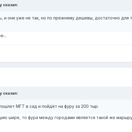
y
сказал:
ь, и они уже не так, но по прежнему дешевы, достаточно для т
...
y
сказал:
пошлет МГТ в сад и пойдёт на фуру за 200 тыр.
цию шире, то фура между городами является такой же маршру