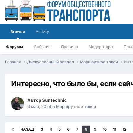
Browse
Activity
Форумы
События
Правила
Модераторы
Поль
Главная
Дискуссионный раздел
Маршрутное такси
Инте
Интересно, что было бы, если се
Автор
Suntechnic
6 мая, 2024
в
Маршрутное такси
НАЗАД
3
4
5
6
7
8
9
10
11
12